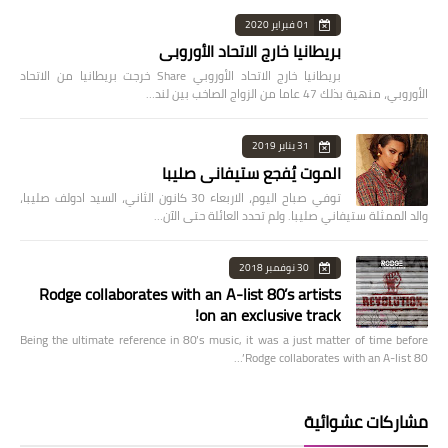
01 فبراير 2020
بريطانيا خارج الاتحاد الأوروبي
بريطانيا خارج الاتحاد الأوروبي Share خرجت بريطانيا من الاتحاد
الأوروبي، منهية بذلك 47 عاما من الزواج الصاخب بين لند…
31 يناير 2019
الموت يُفجع ستيفاني صليبا
توفي صباح اليوم، الاربعاء 30 كانون الثاني، السيد ادولف صليبا،
والد الممثلة ستيفاني صليبا. ولم تحدد العائلة حتى الآن…
30 نوفمبر 2018
Rodge collaborates with an A-list 80’s artists
on an exclusive track!
Being the ultimate reference in 80’s music, it was a just matter of time before
Rodge collaborates with an A-list 80’…
مشاركات عشوائية