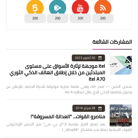
200
200
200
200
المشاركات الشائعة
30 أكتوبر 2023
itel موجهة لإثارة الأسواق على مستوى
المبتدئين من خلال إطلاق الهاتف الذكي الثوري
itel A70
شنجن، الصين — تفخر itel، وهي علامة تجارية موثوقة للحياة الذكية، بالإعلان عن
وصول هاتفها الذكي الذي طال انتظاره itel A…
28 فبراير 2019
مناصرو القوات... "العدالة المسروقة"!
بعد صدور القرار بقضية الـ"ال بي سي" شنّ الجيش الإلكتروني
للقوات اللبنانية حملة تحت هاشتاغ: "#العدالة_ا…