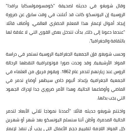
وقال شويغو في حديثه لصحيفة "كومسومولسكايا برافدا"
الروسية إن اليونسكو كانت قد أعلنت في وقت سابق عن ضرورة
إيجاد أموال لإعمار هذا المعلم الحضاري العالمي، وأضاف قائلا:
"عندما دعونا إلى ذلك، بدأت تتدخل بعض القوى التي لا علاقة لها
بالثقافة والجغرافيا".
وحسب شويغو، فإن الجمعية الجغرافية الروسية تستمر في دراسة
المواد الأرشيفية، وقد وجدت صورا فوتوغرافية التقطها الرحالة
الروس عند زيارتهم لتدمر عام 1862. ويقوم فريق من العلماء في
الجمعية الجغرافية بإعداد ألبوم خاص سيظهر أوضاع تدمر في
الماضي وأوضاعها الحالية. وهذا الأمر ضروري جدا لإدراك الجهود
التي يجب بذلها.
واختتم شويغو حديثه قائلا: "أعددنا نموذجا ثلاثي الأبعاد لتدمر
الحالية المدمرة. وأظن أننا سنسلم اليونسكو بعد شهر أو شهرين
كل المواد اللازمة لتقييم حجم الأعمال التي يجب أن تنفذ لإعمار