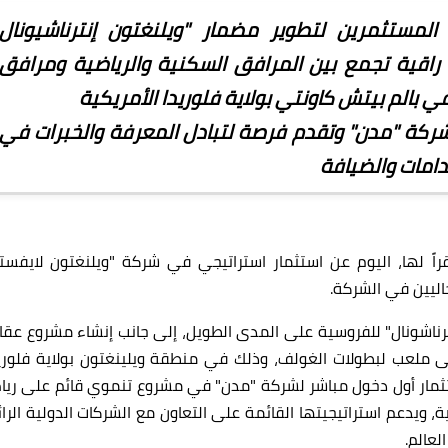
لمستثمرين لتطوير مضمار "ويلنغتون إنترناشيونال
راقية تجمع بين المرافق السكنية والرياضية ومرافق
ي بالم بيتش
كاونتي
بولاية فلوريدا الأمريكية
شركة "مدن" وتقدم فرصة لتبادل المعرفة والخبرات في
دامات والضيافة
اً لها، اليوم عن استثمار استراتيجي في شركة "ويلنغتون لايفستا
اليين في الشركة
.
ناشونال"
ل
لفروسية على المدى الطويل، إلى جانب إنشاء مشروع عقا
 إلى ملعب لبطولات الغولف، وذلك في منطقة ويلينغتون بولاية فلوريد
تثمار أول دخول مباشر لشركة "مدن" في مشروع تنموي قائم على ريا
، ويدعم استراتيجيتها القائمة على التعاون مع الشركات الدولية الرا
لعالم
.