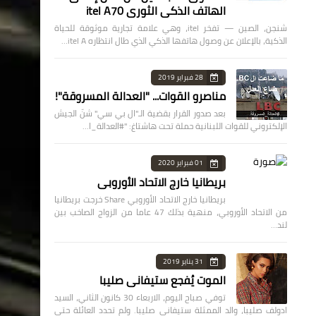
الهاتف الذكي الثوري itel A70
شنجن، الصين — تفخر itel، وهي علامة تجارية موثوقة للحياة
الذكية، بالإعلان عن وصول هاتفها الذكي الذي طال انتظاره itel A…
28 فبراير 2019
مناصرو القوات... "العدالة المسروقة"!
بعد صدور القرار بقضية الـ"ال بي سي" شنّ الجيش
الإلكتروني للقوات اللبنانية حملة تحت هاشتاغ: "#العدالة_ا…
01 فبراير 2020
بريطانيا خارج الاتحاد الأوروبي
بريطانيا خارج الاتحاد الأوروبي Share خرجت بريطانيا
من الاتحاد الأوروبي، منهية بذلك 47 عاما من الزواج الصاخب بين
لند…
31 يناير 2019
الموت يُفجع ستيفاني صليبا
توفي صباح اليوم، الاربعاء 30 كانون الثاني، السيد
ادولف صليبا، والد الممثلة ستيفاني صليبا. ولم تحدد العائلة حتى