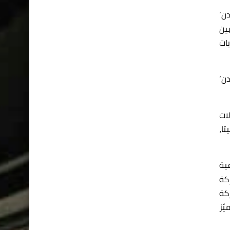
ن‘
ين
يات
دن‘
لات
تا،
ية
كة
كة
ّز