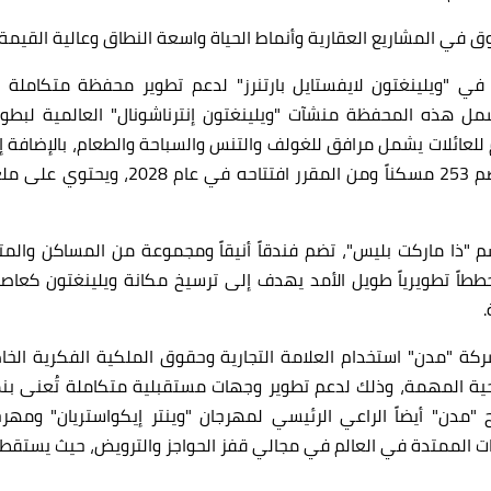
 في المشاريع العقارية وأنماط الحياة واسعة النطاق وعالية القيمة.
 "ويلينغتون لايفستايل بارتنرز" لدعم تطوير محفظة متكاملة 
شمل هذه المحفظة منشآت "ويلينغتون إنترناشونال" العالمية لبطول
 للعائلات يشمل مرافق للغولف والتنس والسباحة والطعام، بالإضافة إ
ضم
253
مسكناً ومن المقرر افتتاحه في عام
2028
، ويحتوي على مل
ذا ماركت بليس"، تضم فندقاً أنيقاً ومجموعة من المساكن والمتا
اً تطويرياً طويل الأمد يهدف إلى ترسيخ مكانة ويلينغتون كعاص
شركة "مدن" استخدام العلامة التجارية وحقوق الملكية الفكرية الخا
تيجية المهمة، وذلك لدعم تطوير وجهات مستقبلية متكاملة تُعنى بن
 "مدن" أيضاً الراعي الرئيسي لمهرجان "وينتر إيكواستريان" ومهرج
ات الممتدة في العالم في مجالي قفز الحواجز والترويض، حيث يستقطب