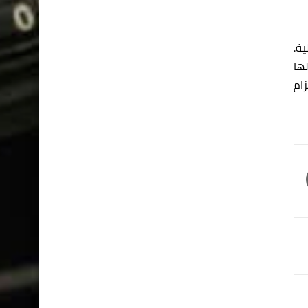
ة.
ها
زام