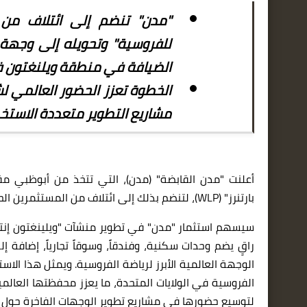
"مدن" تنضم إلى ائتلاف من ا
للفروسية" وتحويله إلى وجهة 
الضيافة في منطقة ويلنغتون ف
الخطوة تعزز الحضور العالمي ل
مشاريع التطوير متعددة الاستخ
أعلنت "مدن القابضة" (مدن)، التي تتخذ من أبوظبي مقر
بارتنرز
"
(
WLP
)،
لتنضم بذلك إلى ائتلاف من المستثمرين الح
سيسهم استثمار "مدن" في تطوير منشآت "ويلينغتون إنتر
راقٍ يضم وحدات سكنية، وفندقاً، وسوقاً تجارياً، إضافة
الوجهة العالمية الأبرز لرياضة الفروسية
.
ويمثل هذا الاس
الفروسية في الولايات المتحدة، ما يعزز محفظتها العالمية
لتوسيع حضورها في مشاريع تطوير الوجهات الفاخرة حول ا