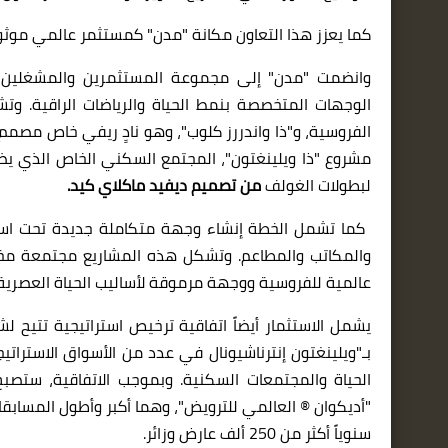
كما يعزز هذا التعاون مكانة "مدن" كمستثمر عالمي موثوق
و
انضمت "مدن" إلى مجموعة المستثمرين والمشغلين في
الوجهات المتخصصة بنمط الحياة والرياضات الراقية. وت
الفروسية، و"ذا واندررز كلوب"، وهو نادٍ ريفي خاص مصمم
مشروع "ذا ويلينغتون"، المجتمع السكني الخاص الذي ي
لبطولات الغولف
من تصميم ديفيد ماكلاي كيد.
كما تشمل الخطة إنشاء وجهة متكاملة جديدة تحت اسم "
والمكاتب والمطاعم. وتشكل هذه المشاريع مجتمعة مخطط
عالمية للفروسية ووجهة مرموقة لأساليب الحياة العصرية.
يشمل الاستثمار أيضاً اتفاقية ترخيص استراتيجية تتيح ل
بـ"ويلينغتون إنترناشيونال في عدد من الأسواق الاسترا
الحياة والمجتمعات السكنية. وبموجب الاتفاقية، ستصبح
"أديكوان ® العالمي للترويض"، وهما أكبر وأطول المسابق
سنوياً أكثر من
250
ألف عارض وزائر.