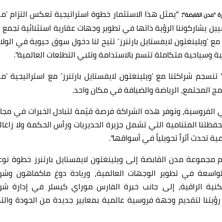
:
"يمثل هذا الاستثمار خطوة استراتيجية تعكس التزام ’مد
ة "مدن القابضة"
ن يشاركوننا الرؤية ذاتها في تطوير وجهات عقارية استثنائية تجمع ب
 مع ’ويلينغتون لايفستايل بارتنرز‘ تتيح لنا دخول سوق حيوية في الولا
ة وسياحية متكاملة تتسم بالاستدامة وتلبي التطلعات العالمية".
تنسجم شراكتنا مع ’ويلينغتون لايفستايل بارتنرز‘ مع استراتيجية ’م
ج المجتمع، الرياضة والضيافة في مكان واحد
.
ة في الفروسية، وتوفر هذه الشراكة فرصة قيّمة لتبادل الخبرات في مجا
فظتنا المتنامية التي تشمل جزيرة الحديريات ورأس الحكمة ولا زاغالي
ة تحدث أثراً تحويلياً في أسواقها
."
مجموعة مدن القابضة إلى ويلينغتون لايفستايل بارتنرز خطوة نوع
لواسعة في تطوير الوجهات العالمية، وريادة دوغ ماكماهون وشر
ة الراقية، إلى جانب خبرة الفارس موراي كيسلر في إدارة شر
رؤيتنا لتقديم وجهة فروسية عالمية بمعايير جديدة من الجودة والتمي