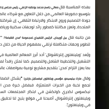
بهذه المناسبة قال
معالي جاسم محمد بوعتابه الزعابي، رئيس مجلس إدار
بتوسيع حضورها العالمي من خلال التعاون مع شركاء عالميي
جودة التصميم وروح الابتكار والارتباط الثقافي. إن شراكتنا
المتحدة، وتعزز مكانتنا كمطور رائد لوجهات سكنية ورياضي
من جانبه قال
:
"
"
بيل أوريجان، الرئيس التنفيذي لمجموعة "مدن القابضة"
لتطوير وجهات متكاملة
ترتقي بمفهوم الحياة من خلال دم
ويُعد ’ويلينغتون إنترناشونال‘ أحد أبرز المعالم العالمي
التشغيل والتخطيط الشامل والتصميم. كما تمثل رافداً لمح
بما يعزز التزام ’مدن‘ بتقديم مشاريع نوعية بمواصفات عالمي
وقال
: "
يشكل انضمام 
مارك بيليسيمو، مؤسس ويلنغتون لايفستايل بارتنرز
تجمع نخبة من الخبرات المتميّزة. فبفضل خبرة مدن ا
نيكسوس لكجري كولكشن في ابتكار المجتمعات السكني
ويلينغتون إنترناشونال، أصبحنا في موقع يتيح لنا تحقيق 
في ويلينغتون".