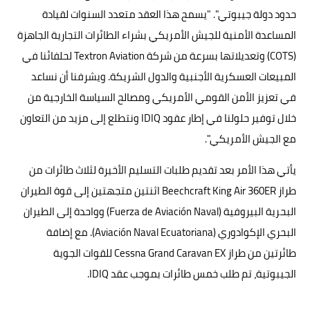
حدود دولة جيبوتي". "يسمح هذا العقد متعدد السنوات لقيادة
المساعدة الأمنية للجيش الأمريكي بشراء الطائرات التجارية الجاهزة
(COTS) وتعديلاتها بسرعة من شركة Textron Aviation لحلفائنا في
المبيعات العسكرية الأجنبية والدول الشريكة. ويشرفنا أن نساعد
في تعزيز الأمن القومي الأمريكي ومصالح السياسة الخارجية من
خلال توفير حلولنا في إطار عقود IDIQ ونتطلع إلى مزيد من التعاون
مع الجيش الأمريكي".
يأتي هذا الأمر بعد تقديم طلبات التسليم الأخيرة لثلاث طائرات من
طراز Beechcraft King Air 360ER اثنتين متجهتين إلى قوة الطيران
البحرية البيروفية (Fuerza de Aviación Naval) وواحدة إلى الطيران
البحري الإكوادوري (Aviación Naval Ecuatoriana). مع إضافة
طائرتين من طراز Cessna Grand Caravan EX للقوات الجوية
الجيبوتية، تم طلب خمس طائرات بموجب عقد IDIQ.