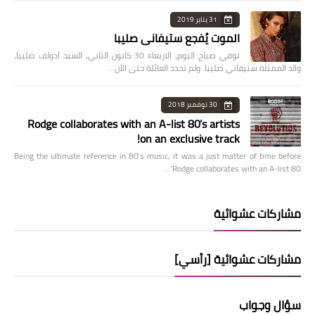
31 يناير 2019
الموت يُفجع ستيفاني صليبا
توفي صباح اليوم، الاربعاء 30 كانون الثاني، السيد ادولف صليبا،
والد الممثلة ستيفاني صليبا. ولم تحدد العائلة حتى الآن…
30 نوفمبر 2018
Rodge collaborates with an A-list 80’s artists
on an exclusive track!
Being the ultimate reference in 80’s music, it was a just matter of time before
Rodge collaborates with an A-list 80’…
مشاركات عشوائية
مشاركات عشوائية [رأسي]
سؤال وجواب