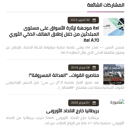
المشاركات الشائعة
30 أكتوبر 2023
itel موجهة لإثارة الأسواق على مستوى
المبتدئين من خلال إطلاق الهاتف الذكي الثوري
itel A70
شنجن، الصين — تفخر itel، وهي علامة تجارية موثوقة للحياة الذكية، بالإعلان عن
وصول هاتفها الذكي الذي طال انتظاره itel A…
28 فبراير 2019
مناصرو القوات... "العدالة المسروقة"!
بعد صدور القرار بقضية الـ"ال بي سي" شنّ الجيش الإلكتروني
للقوات اللبنانية حملة تحت هاشتاغ: "#العدالة_ا…
01 فبراير 2020
بريطانيا خارج الاتحاد الأوروبي
بريطانيا خارج الاتحاد الأوروبي Share خرجت بريطانيا من الاتحاد
الأوروبي، منهية بذلك 47 عاما من الزواج الصاخب بين لند…