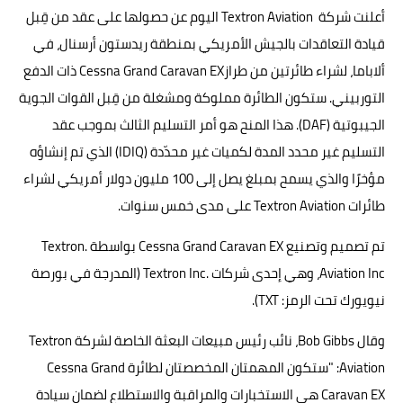
أعلنت شركة Textron Aviation اليوم عن حصولها على عقد من قِبل
قيادة التعاقدات بالجيش الأمريكي بمنطقة ريدستون أرسنال، في
ألاباما، لشراء طائرتين من طرازCessna Grand Caravan EX ذات الدفع
التوربيني. ستكون الطائرة مملوكة ومشغلة من قِبل القوات الجوية
الجيبوتية (DAF). هذا المنح هو أمر التسليم الثالث بموجب عقد
التسليم غير محدد المدة لكميات غير محدّدة (IDIQ) الذي تم إنشاؤه
مؤخرًا والذي يسمح بمبلغ يصل إلى 100 مليون دولار أمريكي لشراء
طائرات Textron Aviation على مدى خمس سنوات.
تم تصميم وتصنيع Cessna Grand Caravan EX بواسطة .Textron
Aviation Inc، وهي إحدى شركات .Textron Inc (المدرجة في بورصة
نيويورك تحت الرمز: TXT).
وقال Bob Gibbs، نائب رئيس مبيعات البعثة الخاصة لشركة Textron
Aviation: "ستكون المهمتان المخصصتان لطائرة Cessna Grand
Caravan EX هي الاستخبارات والمراقبة والاستطلاع لضمان سيادة