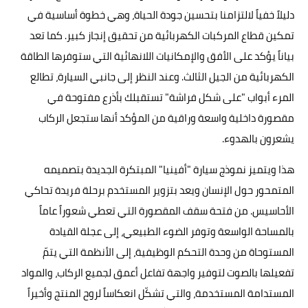
دليلاً خفياً لالتزامنا بتحسين جودة الحياة، وهي خطوة أساسية في
تمكين قطاع المركبات الكهربائية من تحقيق إنجاز كبير. كما تعد
بياناً يؤكد على الأفق والإمكانيات اللانهائية التي ستوفرها الطاقة
الكهربائية من الجيل الثالث. وعند النظر إلى جانبي السيارة، تطالع
المرء أبواب "على شكل فراشة" تستقبلك بأذرع مفتوحة في
مقصورة داخلية واسعة وراقية من المؤكد أنها ستجعل الركاب
يشعرون بالهدوء.
هذا ويتميز نموذج سيارة "أفينيا" المبتكرة الجديدة بتصميمه
المتمحور حول الإنسان ويعد بتزوير المستخدم برحلة فريدة تحاكي
الأحاسيس. من فتحة سقف المقصورة التي تعطي شعوراً عاماً
بالمساحة الواسعة وتوفر الضوء الطبيعي، إلى عجلة القيادة
المستوحاة من وحدة التحكم الوظيفية، إلى الأنظمة التي يتمّ
تفعيلها بالصوت لتوفير واجهة تفاعل أعمق لجميع الركاب، والمواد
المستدامة المستخدمة، والتي تشكّل انعكاساً لروح المنتج وأخيراً