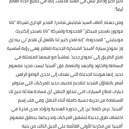
تأثير أكبر ودائم، ليس في الهند فحسب، إنما في جميع أنحاء العالم
أيضاً".
ومن جهته، أضاف السيد شايليش شاندرا، المدير الإداري لشركة "تاتا
موتورز باسنجر فييكلز" المحدودة ولشركة "تاتا باسنجر إلكتريك
موبيليتي" المحدودة: "إنه لفخر كبير لنا بالفعل أن تقدم ’تي بيه إي
إم‘ نموذج سيارة ’أفينيا‘ المبتكرة الجديدة للعالم، وهي رؤية أساسية
تفتح الطريق إلى ’نموذج جديد‘. تماشياً مع قيمها المتمثلة في
البساطة والخلود والجهد والنعمة، فإن ’أفينيا‘ ليست مجرد مفهوم
جديد، إنها هويتنا الجديدة التي تهدف إلى تحدي الوضع الراهن.
أشعر بالتفاؤل الشديد لتقديم تصنيف جديد للمركبات التي ستوفر
خيارات قطاع السيارات التي تتجاوز التنقل، أي مساحة هادئة تتيح لك
الاستفادة من تجربة حسية كاملة أثناء التنقل. وفي قلب إسم
’أفينيا‘، ترمز كلمة ’ين‘ إلى جذورنا الهندية وتؤكد مدى فخرنا في
اكتشاف طرق جديدة لتشغيل المركبات وتحريكها. ينطلق مفهوم
’أفينيا‘ من فكرتنا الأولى القائمة على الجيل الثالث من بنية