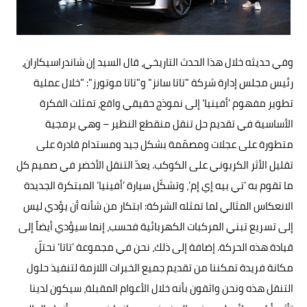
وفي حديثه خلال هذا الحدث التاريخي، قال السيد إن شاندراسيكاران،
رئيس مجلس إدارة شركة "تاتا سانز" و"تاتا موتورز": "خلال عملية
تطوير مفهوم ’أفينيا‘ إلى نموذج حقيقي واقع، تمثلت الفكرة
الأساسية في تقديم حل تنقل منقطع النظير – وهي برمجية
متطورة على عجلات ومصمّمة بشكل جيد ومستدام قادرة على
تقليل الأثر الكربوني على الكوكب. يعدّ التنقل الأخضر في صميم كل
ما تقوم به ’تي بيه إي إم‘، وتشكّل سيارة ’أفينيا‘ المبتكرة الجديدة
الانعكاس المثالي لما تمثله الشركة: ابتكار من شأنه أن يؤدي ليس
إلى تسريع تبني المركبات الكهربائية فحسب، إنما سيؤدي أيضاً إلى
قيادة هذه الحركة. إضافة إلى ذلك، نحن في مجموعة ’تاتا‘ نحتلّ
مكانة فريدة تمكننا من تقديم جميع الخبرات اللازمة لتنفيذ حلول
التنقل هذه ونحن واثقون بأنه خلال الأعوام المقبلة، سيكون لدينا