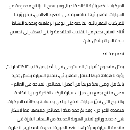
المركبات الكهربائية الخالصة لدينا، وسيسمح لنا بإنتاج مجموعة من
السيارات الكهربائية التنافسية على الصعيد العالمي. تركز رؤيتنا
للمركبات الكهربائية الخالصة على توفير الرفاهية وتجديد النشاط
أثناء السفر، بدعم من التقنيات المتقدمة والتي تهدف إلى تحسين
جودة الحياة بشكل عام".
تصميم خالد:
يمثل مفهوم "أفينيا"، المستوحى في الأصل من قارب "الكاتاماران"،
رؤية لا هوادة فيها للتنقل الكهربائي. تتمتع السيارة بشكل جديد
بالكامل، وهي تعدّ مزيجاً من أفضل الخصائص المتاحة في العالم –
فهي منتج يجمع بين ميزات سيارة الركاب الفاخرة وبين الفخامة
والتنوع التي تميّز سيارات الدفع الرباعي ومساحة ووظائف المركبات
متعددة الأغراض- وقد تمّ جمع هذه الخصائص جميعها معاً لابتكار
شيء جديد ورائع. تعتبر الهوية الجديدة من السمات البارزة في
مقدمة السيارة ومؤخرتها. وتعد الهوية الجديدة للمصابيح النهارية