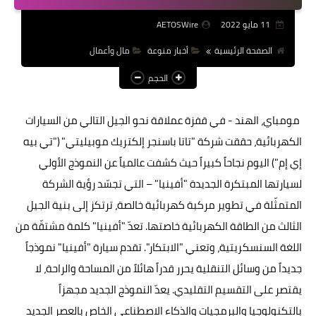
عالم المرأة
11 مايو 2022
AETOSWire
فن وثقافة
الصفحة الرئيسية
أخبار منوعة
مال وأعمال
الحجم
أخبار مصر
أخبار عربية
مومباي، الهند - في قفزة عملاقة نحو الجيل التالي من السيارات
أخبار النجوم
الكهربائية، حققت شركة "تاتا باسنجر إلكتريك موبيليتي" ("تي بيه
إي إم") اليوم نجاحاً كبيراً حيث كشفت عالمياً عن النموذج الأولي
أخبار العالم
لسيارتها المبتكرة الجديدة "أفينيا" – التي تجسّد رؤية الشركة
المتمثّلة في تطوير مركبة كهربائية خالصة، ترتكز إلى بنية الجيل
الثالث من الطاقة الكهربائية خاصتها. تعدّ "أفينيا" كلمة مشتقّة من
اللغة السنسكريتية، وتعني "الابتكار". تقدم سيارة "أفينيا" نموذجاً
جديداً من وسائل التنقلية يحرر قدراً هائلاً من المساحة والراحة، لا
يقتصر على التقسيم التقليدي. يعدّ النموذج الجديد مجهزاً
بالتكنولوجيا والبرمجيات والذكاء الاصطناعي الخاص بالعصر الجديد