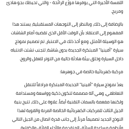
اللمسة الأخيرة التي يوفرها موزّع الرائحة - والتي تحيطك بجو هادئ
ومريح.
بالإضافة إلى ذلك، وبالنظر إلى التوجهات المستقبلية، يستند هذا
المفهوم إلى الاعتقاد بأن الوقت الأقل الذي تقضيه أمام الشاشات
هو الوسيلة الأمثل. ومع أخذ ذلك في الاعتبار، تم تصميم نموذج
سيارة "أفينيا" المبتكرة الجديدة بدون شاشة، لتجنب تشتت الانتباه
داخل السيارة وخلق بيئة هادئة خالية من التوتر للعقل والروح.
مركبة كهربائية خالصة في جوهرها:
يعدّ نموذج سيارة "أفينيا" الجديدة المبتكرة مرادفاً للتنقل
التعاطفي، وهي آلة مصممة لتكون ذكية وواسعة ومستدامة
ولكنها مفعمة بالسمات التقنية أيضاً. علاوة على ذلك، تتيح بنية
الجيل الثالث للمركبات الكهربائية الخالصة المرنة والقوية لهذا
النوذج الجديد تصميماً مرناً، إلى جانب قدرة اتصال من الجيل التالي
وأنظمة مساعدة السائق المتقدمة والأداء الفائق والكفاءة