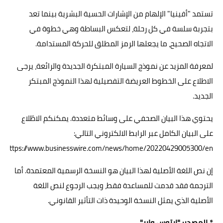
تستمد "أفينيا" الإلهام من الإشارات الحسية البشرية بينما تعد
بتجربة سلسة في كل رحلة، لتعكس البساطة وهي خطوة في
الاتجاه الصحيح، ما يجعلها الرمز المطلق للحركة المستدامة.
لمعرفة المزيد عن نموذج السيارة المبتكرة الجديدة والرائعة، يرجى
الاطلاع على الخطوط العريضة التفصيلية لهذا النموذج المبتكر
الجديد.
يحتوي هذا البيان الصحفي على وسائط متعددة. يمكنكم الاطّلاع
على البيان الكامل عبر الرابط الالكتروني التالي:
https://www.businesswire.com/news/home/20220429005300/en/
إن نص اللغة الأصلية لهذا البيان هو النسخة الرسمية المعتمدة. أما
الترجمة فقد قدمت للمساعدة فقط، ويجب الرجوع لنص اللغة
الأصلية الذي يمثل النسخة الوحيدة ذات التأثير القانوني.
*
المصدر:
"ايتوس واير"