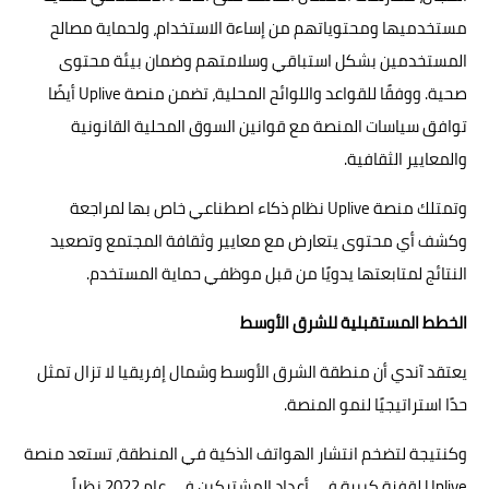
مستخدميها ومحتوياتهم من إساءة الاستخدام، ولحماية مصالح
المستخدمين بشكل استباقي وسلامتهم وضمان بيئة محتوى
صحية. ووفقًا للقواعد واللوائح المحلية، تضمن منصة Uplive أيضًا
توافق سياسات المنصة مع قوانين السوق المحلية القانونية
والمعايير الثقافية.
وتمتلك منصة Uplive نظام ذكاء اصطناعي خاص بها لمراجعة
وكشف أي محتوى يتعارض مع معايير وثقافة المجتمع وتصعيد
النتائج لمتابعتها يدويًا من قبل موظفي حماية المستخدم.
الخطط المستقبلية للشرق الأوسط
يعتقد آندي أن منطقة الشرق الأوسط وشمال إفريقيا لا تزال تمثل
حدًا استراتيجيًا لنمو المنصة.
وكنتيجة لتضخم انتشار الهواتف الذكية في المنطقة، تستعد منصة
Uplive لقفزة كبيرة في أعداد المشتركين في عام 2022 نظراً