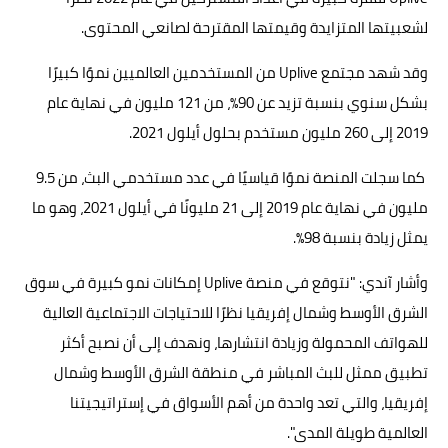
لشعبيتها المتزايدة وقيمتها المقترحة لصانعي المحتوى.
وقد شهد مجتمع Uplive من المستخدمين العالميين نموًا كبيرًا
بشكل سنوي بنسبة تزيد عن 90٪، من 121 مليون في نهاية عام
2019 إلى 260 مليون مستخدم بحلول أيلول 2021.
كما سجلت المنصة نموًا قياسيًا في عدد مستخدمي البث، من 9.5
مليون في نهاية عام 2019 إلى 21 مليونًا في أيلول 2021، وهو ما
يمثل زيادة بنسبة 98٪.
وأشار آندي: "نتوقع في منصة Uplive إمكانات نمو كبيرة في سوق
الشرق الأوسط وشمال إفريقيا نظرًا للاحتياجات الاجتماعية العالية
للهواتف المحمولة وزيادة انتشارها، ونهدف إلى أن نصبح أكثر
تطبيق ممثل للبث المباشر في منطقة الشرق الأوسط وشمال
إفريقيا، والتي تعد واحدة من أهم الأسواق في إستراتيجيتنا
العالمية طويلة المدى".