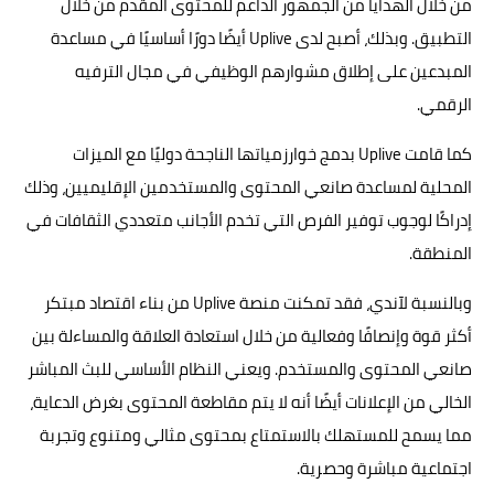
من خلال الهدايا من الجمهور الداعم للمحتوى المقدم من خلال
التطبيق. وبذلك، أصبح لدى Uplive أيضًا دورًا أساسيًا في مساعدة
المبدعين على إطلاق مشوارهم الوظيفي في مجال الترفيه
الرقمي.
كما قامت Uplive بدمج خوارزمياتها الناجحة دوليًا مع الميزات
المحلية لمساعدة صانعي المحتوى والمستخدمين الإقليميين، وذلك
إدراكًا لوجوب توفير الفرص التي تخدم الأجانب متعددي الثقافات في
المنطقة.
وبالنسبة لآندي، فقد تمكنت منصة Uplive من بناء اقتصاد مبتكر
أكثر قوة وإنصافًا وفعالية من خلال استعادة العلاقة والمساءلة بين
صانعي المحتوى والمستخدم. ويعني النظام الأساسي للبث المباشر
الخالي من الإعلانات أيضًا أنه لا يتم مقاطعة المحتوى بغرض الدعاية،
مما يسمح للمستهلك بالاستمتاع بمحتوى مثالي ومتنوع وتجربة
اجتماعية مباشرة وحصرية.