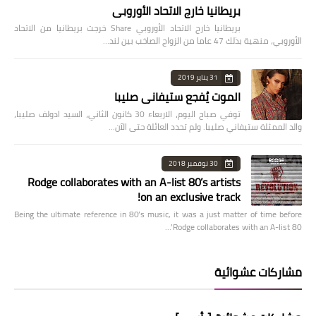
بريطانيا خارج الاتحاد الأوروبي
بريطانيا خارج الاتحاد الأوروبي Share خرجت بريطانيا من الاتحاد
الأوروبي، منهية بذلك 47 عاما من الزواج الصاخب بين لند…
31 يناير 2019
الموت يُفجع ستيفاني صليبا
توفي صباح اليوم، الاربعاء 30 كانون الثاني، السيد ادولف صليبا،
والد الممثلة ستيفاني صليبا. ولم تحدد العائلة حتى الآن…
30 نوفمبر 2018
Rodge collaborates with an A-list 80’s artists
on an exclusive track!
Being the ultimate reference in 80’s music, it was a just matter of time before
Rodge collaborates with an A-list 80’…
مشاركات عشوائية