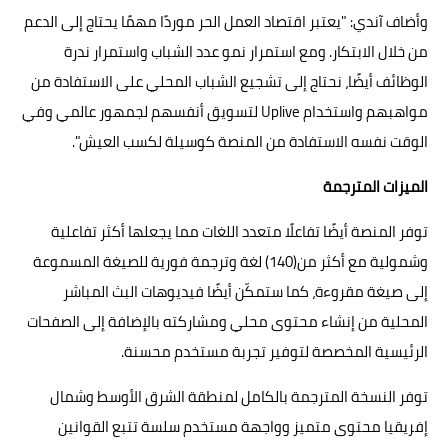
وأضاف آندي: "يعتبر اقتصاد العمل الحر موردًا مهمًا يحتاج إلى الدعم
من خلال الابتكار. ومع استمرار نمو عدد الشباب واستمرار ندرة
الوظائف أيضًا، نحتاج إلى تشجيع الشباب المحلي على الاستفادة من
مواهبهم واستخدام Uplive لتسويق أنفسهم لجمهور عالمي وفي
الوقت نفسه الاستفادة من المنصة كوسيلة لكسب العيش".
الميزات المترجمة
توفر المنصة أيضًا تفاعلًا متعدد اللغات مما يجعلها أكثر تفاعلية
وشمولية مع أكثر من(140) لغة وترجمة فورية للصيغة المسموعة
إلى صيغة مقروءة، كما ستمكّن أيضًا فيديوهات البث المباشر
المحلية من إنشاء محتوى محلي ومشاركته بالإضافة إلى الصفحات
الرئيسية المخصصة لتوفير تجربة مستخدم محسنة.
توفر النسخة المترجمة بالكامل لمنطقة الشرق الأوسط وشمال
إفريقيا محتوى متميز وواجهة مستخدم سلسة تتبع القوانين