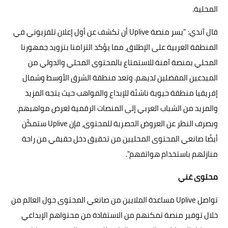
المحلية.
قال آندي: "يسر منصة Uplive أن تكشف عن أول إعلان تلفزيوني في
المنطقة العربية على الإطلاق، مما يؤكد التزامنا بتزويد جمهورنا
المحلي بمنصة آمنة للاستمتاع بالمحتوى المحلي والدولي من
المبدعين المفضلين لديهم. وتعد منطقة الشرق الأوسط وشمال
إفريقيا منطقة حيوية ناشئة للإبداع والمواهب حيث يتجه المزيد
والمزيد من الشباب العربي إلى المنصات الرقمية لعرض مواهبهم.
وبصرف النظر عن العروض الحصرية للمحتوى، فإن Uplive ستمكّن
أيضًا صانعي المحتوى المحليين من تحقيق دخل حقيقي من راحة
منازلهم باستخدام هواتفهم".
محتوى غني
تواصل Uplive مساعدة الملايين من صانعي المحتوى حول العالم من
خلال توفير منصة تمكنهم من الاستفادة من محتواهم الإبداعي