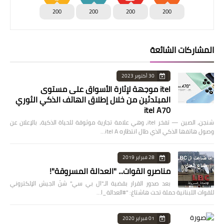
200
200
200
200
المشاركات الشائعة
30 أكتوبر 2023
itel موجهة لإثارة الأسواق على مستوى
المبتدئين من خلال إطلاق الهاتف الذكي الثوري
itel A70
شنجن، الصين — تفخر itel، وهي علامة تجارية موثوقة للحياة الذكية، بالإعلان عن
وصول هاتفها الذكي الذي طال انتظاره itel A…
28 فبراير 2019
مناصرو القوات... "العدالة المسروقة"!
بعد صدور القرار بقضية الـ"ال بي سي" شنّ الجيش الإلكتروني
للقوات اللبنانية حملة تحت هاشتاغ: "#العدالة_ا…
01 فبراير 2020