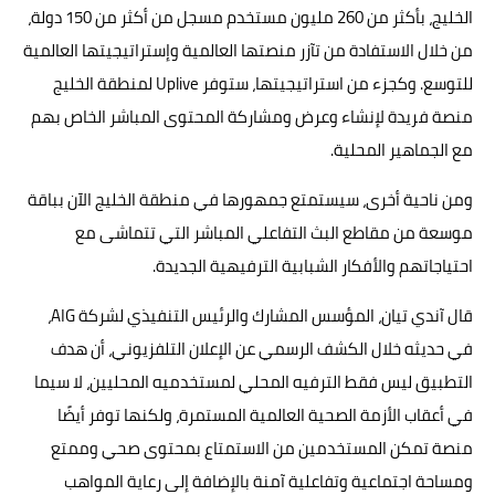
الخليج، بأكثر من 260 مليون مستخدم مسجل من أكثر من 150 دولة،
من خلال الاستفادة من تآزر منصتها العالمية وإستراتيجيتها العالمية
للتوسع. وكجزء من استراتيجيتها، ستوفر Uplive لمنطقة الخليج
منصة فريدة لإنشاء وعرض ومشاركة المحتوى المباشر الخاص بهم
مع الجماهير المحلية.
ومن ناحية أخرى، سيستمتع جمهورها في منطقة الخليج الآن بباقة
موسعة من مقاطع البث التفاعلي المباشر التي تتماشى مع
احتياجاتهم والأفكار الشبابية الترفيهية الجديدة.
قال آندي تيان، المؤسس المشارك والرئيس التنفيذي لشركة AIG،
في حديثه خلال الكشف الرسمي عن الإعلان التلفزيوني، أن هدف
التطبيق ليس فقط الترفيه المحلي لمستخدميه المحليين، لا سيما
في أعقاب الأزمة الصحية العالمية المستمرة، ولكنها توفر أيضًا
منصة تمكن المستخدمين من الاستمتاع بمحتوى صحي وممتع
ومساحة اجتماعية وتفاعلية آمنة بالإضافة إلى رعاية المواهب