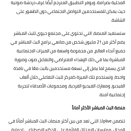
المحلية بصرامة. ويوفر التطبيق المترجم أيضًا غرف دردشة صوتية
حيث يمكن للمستخدمين التواصل الاجتماعي دون الظهور على
الشاشة.
ستستفيد المنصة، التي تحتوي على مجتمع حيوي للبث المباشر
يضم أكثر من 21 مليون شخص من صانعي برامج البث المباشر في
جميع أنحاء العالم، من مجموعة واسعة من الميزات الاجتماعية
المباشرة بما في ذلك الإهداء الافتراضي والتفاعل صوت وصورة
الذي يسمح لما يصل إلى تسعة مستخدمين بالبث معًا في نافذة
واحدة، وتستخدم تلك الميزة كمركز للبث التفاعلي خلال ألعاب
الفيديو، ومعارك الفيديو الفردية، ومجموعات الأصدقاء لتجربة
إجتماعية آمنة.
منصة البث المباشر الأكثر أماناً
تتضمن Uplive، التي تعد من بين أكثر منصات البث المباشر أمانًا في
المجال، ممارسات الامتثال القائمة على الذكاء الاصطناعي لحماية