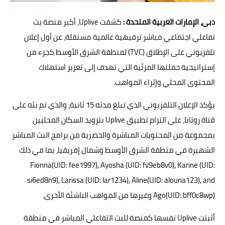
دبي، الإمارات العربية المتحدة
:
كشفت Uplive، أكبر منصة بث
تفاعلي اجتماعي مباشر ترفيهية عالمية مستقلة، عن أول إعلان
تلفزيوني على الإطلاق (TVC) لمنطقة الشرق الأوسط كجزء من
إستراتيجية حملتها المرئية التي تهدف إلى تعزيز استهلاك
المحتوى المحلي وإثراء المواهب.
يؤكد الإعلان التلفزيوني الذي تبلغ مدته 15 ثانية، والذي تم بثه على
قناة روتانا، على التزام تطبيق Uplive بتزويد السكان المحليين
بمجموعة من المحتويات المباشرة والحصرية من برامج البث المباشر
الشهيرة في منطقة الشرق الأوسط وشمال إفريقيا، بما في ذلك
Fionna(UID: fee1997), Ayosha (UID: fv9eb8v0), Karine (UID:
si6ed8n9), Larissa (UID: lar1234), Aline(UID: alouna123), and
Ago(UID: bff0c8wp) وغيرها من المواهب الناشئة الأخرى.
أثبتت Uplive نفسها كمنصة للبث التفاعلي المباشر في منطقة