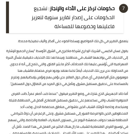
حكومات تركز على الأداء والإنجاز
: تشجيع
الحكومات على إصدار تقارير سنوية لتعزيز
فاعليتها وخضوعها للمساءلة
يتعمق التقرير في كل تلك المواضيع، ويسلط الضوء على أفكار وآليات تنفيذية محددة.
يقول غسان الكبسي، الشريك الإداري لشركة ماكنزي في الشرق الأوسط: "يسارع الجميع للإشارة
إلى التحديات التي يواجهها الشباب في منطقتنا. وبينما تعد تلك التحديات حقيقية، تشكّل النبرة
الانهزامية التي تُؤسَس عليها تلك المحادثات أكثر ما يثير القلق، والتي تلمح إلى أنه لا جدوى
من المحاولة. نحن نرى تلك التحديات أيضاً، لكننا نعتقد بوجود فرص مذهلة، فالشباب هنا
موهوبون مثل أقرانهم في أي مكان حول العالم. نحن نؤمن بهم ونؤمن بإمكانياتهم. ونلتزم
بالمساعدة على تحقيق مستقبل مشرق، ونأمل في خلق المزيد من التفاؤل حول المستقبل".
أما خالد الجهريش الذي شارك في وضع التقرير فيقول: "عندما كنت أصغر عمراً، كانت الفرص
المتوفرة للشباب والتي تساعدهم على تحقيق مستقبل اقتصادي أفضل في المنطقة، قليلة
ومتباعدة، وخاصة لأولئك الشباب الذين عاشوا في مناطق منخفضة الدخل. وكنت أحد
المحظوظين الذين نالوا فرصة العبور إلى مستقبل مشرق. وعلى الرغم من أن دولاً كثيرة في
المنطقة تشهد تحولات مدهشة اليوم على مستوى المبادرات العامة والخاصة، والتي تسهم
في توسيع الفرص الاقتصادية للشباب، ما زال هناك الكثير من العمل في هذا الصدد. نأمل أن
تساعد أفكارنا في هذا التقرير على تعزيز الأثر الإيجابي للمبادرات المستمرة، والمساهمة في