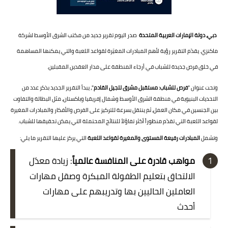
دبي،
دولة الإمارات العربية المتحدة
صدر اليوم تقرير جديد من مكتب الشرق الأوسط لشركة
ماكنزي. يقدّم التقرير رؤية لأهم المبادرات المغيّرة لقواعد اللعبة والتي يمكنها المساهمة
في خلق
فرص جديدة للشباب في أرجاء المنطقة على مدار العقدين المقبلين.
وتحت عنوان "
فرص للشباب
: مستقبل مشرق للجيل القادم
"، يبدأ التقرير الجديد بذكر عدد من
التحديات البنيوية في منطقة الشرق الأوسط وشمال إفريقيا وباكستان، مثل البطالة والتفاوت
بين الجنسين في مكان العمل، ثم ينتقل بسرعة للتركيز على الفرص والأفكار والمبادرات المغيرة
لقواعد اللعبة التي تقدّم منظوراً أكثر تفاؤلاً للنتائج المحتملة التي يمكن تحقيقها للشباب.
وتشمل
المبادرات
رفيعة المستوى والمغيرة
لقواعد اللعبة
التي يركز عليها التقرير ما يلي:
مواهب قادرة على المنافسة عالمياً
: زيادة معدّل
الالتحاق بتعليم الطفولة المبكرة وصقل مهارات
العاملين الحاليين بها وتدريبهم على مهارات
أحدث