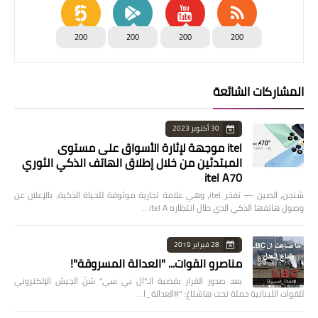
200
200
200
200
المشاركات الشائعة
30 أكتوبر 2023
itel موجهة لإثارة الأسواق على مستوى
المبتدئين من خلال إطلاق الهاتف الذكي الثوري
itel A70
شنجن، الصين — تفخر itel، وهي علامة تجارية موثوقة للحياة الذكية، بالإعلان عن
وصول هاتفها الذكي الذي طال انتظاره itel A…
28 فبراير 2019
مناصرو القوات... "العدالة المسروقة"!
بعد صدور القرار بقضية الـ"ال بي سي" شنّ الجيش الإلكتروني
للقوات اللبنانية حملة تحت هاشتاغ: "#العدالة_ا…