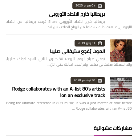
01 فبراير 2020
بريطانيا خارج الاتحاد الأوروبي
بريطانيا خارج الاتحاد الأوروبي Share خرجت بريطانيا من الاتحاد
الأوروبي، منهية بذلك 47 عاما من الزواج الصاخب بين لند…
31 يناير 2019
الموت يُفجع ستيفاني صليبا
توفي صباح اليوم، الاربعاء 30 كانون الثاني، السيد ادولف صليبا،
والد الممثلة ستيفاني صليبا. ولم تحدد العائلة حتى الآن…
30 نوفمبر 2018
Rodge collaborates with an A-list 80’s artists
on an exclusive track!
Being the ultimate reference in 80’s music, it was a just matter of time before
Rodge collaborates with an A-list 80’…
مشاركات عشوائية