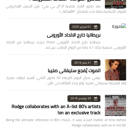
بعد صدور القرار بقضية الـ"ال بي سي" شنّ الجيش الإلكتروني
للقوات اللبنانية حملة تحت هاشتاغ: "#العدالة_ا…
01 فبراير 2020
بريطانيا خارج الاتحاد الأوروبي
بريطانيا خارج الاتحاد الأوروبي Share خرجت بريطانيا من الاتحاد
الأوروبي، منهية بذلك 47 عاما من الزواج الصاخب بين لند…
31 يناير 2019
الموت يُفجع ستيفاني صليبا
توفي صباح اليوم، الاربعاء 30 كانون الثاني، السيد ادولف صليبا،
والد الممثلة ستيفاني صليبا. ولم تحدد العائلة حتى الآن…
30 نوفمبر 2018
Rodge collaborates with an A-list 80’s artists
on an exclusive track!
Being the ultimate reference in 80’s music, it was a just matter of time before
Rodge collaborates with an A-list 80’…