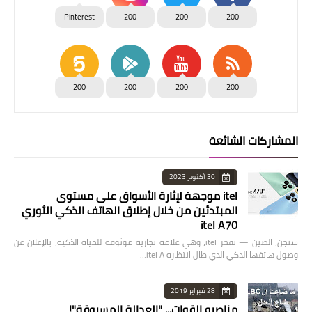
Pinterest
200
200
200
200
200
200
200
المشاركات الشائعة
30 أكتوبر 2023
itel موجهة لإثارة الأسواق على مستوى
المبتدئين من خلال إطلاق الهاتف الذكي الثوري
itel A70
شنجن، الصين — تفخر itel، وهي علامة تجارية موثوقة للحياة الذكية، بالإعلان عن
وصول هاتفها الذكي الذي طال انتظاره itel A…
28 فبراير 2019
مناصرو القوات... "العدالة المسروقة"!