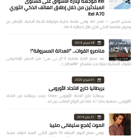
itel موجهة لإثارة الأسواق على مستوى
المبتدئين من خلال إطلاق الهاتف الذكي الثوري
itel A70
شنجن، الصين — تفخر itel، وهي علامة تجارية موثوقة للحياة الذكية، بالإعلان عن
وصول هاتفها الذكي الذي طال انتظاره itel A…
28 فبراير 2019
مناصرو القوات... "العدالة المسروقة"!
بعد صدور القرار بقضية الـ"ال بي سي" شنّ الجيش الإلكتروني
للقوات اللبنانية حملة تحت هاشتاغ: "#العدالة_ا…
01 فبراير 2020
بريطانيا خارج الاتحاد الأوروبي
بريطانيا خارج الاتحاد الأوروبي Share خرجت بريطانيا من الاتحاد
الأوروبي، منهية بذلك 47 عاما من الزواج الصاخب بين لند…
31 يناير 2019
الموت يُفجع ستيفاني صليبا
توفي صباح اليوم، الاربعاء 30 كانون الثاني، السيد ادولف صليبا،