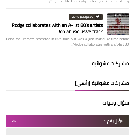
والد الممثلة ستيفاني صليبا. ولم تحدد العائلة حتى الآن…
30 نوفمبر 2018
Rodge collaborates with an A-list 80’s artists
on an exclusive track!
Being the ultimate reference in 80’s music, it was a just matter of time before
Rodge collaborates with an A-list 80’…
مشاركات عشوائية
مشاركات عشوائية [رأسي]
سؤال وجواب
سؤال رقم 1