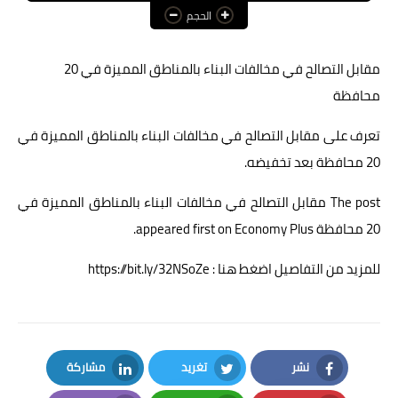
الحجم
عالم المرأة
فن وثقافة
مقابل التصالح في مخالفات البناء بالمناطق المميزة في 20
محافظة
أخبار مصر
تعرف على مقابل التصالح في مخالفات البناء بالمناطق المميزة في
أخبار عربية
20 محافظة بعد تخفيضه.
أخبار النجوم
The post
مقابل التصالح في مخالفات البناء بالمناطق المميزة في
أخبار العالم
20 محافظة
appeared first on
Economy Plus
.
للمزيد من التفاصيل اضغط هنا : https://bit.ly/32NSoZe
نشر
تغريد
مشاركة
LinkedIn
Twitter
Facebook