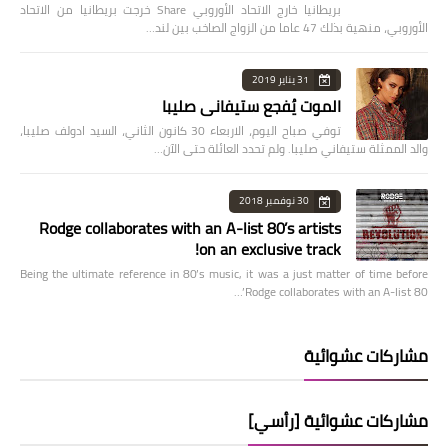
بريطانيا خارج الاتحاد الأوروبي Share خرجت بريطانيا من الاتحاد
الأوروبي، منهية بذلك 47 عاما من الزواج الصاخب بين لند…
31 يناير 2019
الموت يُفجع ستيفاني صليبا
توفي صباح اليوم، الاربعاء 30 كانون الثاني، السيد ادولف صليبا،
والد الممثلة ستيفاني صليبا. ولم تحدد العائلة حتى الآن…
30 نوفمبر 2018
Rodge collaborates with an A-list 80’s artists
on an exclusive track!
Being the ultimate reference in 80’s music, it was a just matter of time before
Rodge collaborates with an A-list 80’…
مشاركات عشوائية
مشاركات عشوائية [رأسي]