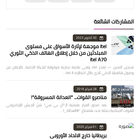
المشاركات الشائعة
30 أكتوبر 2023
itel موجهة لإثارة الأسواق على مستوى
المبتدئين من خلال إطلاق الهاتف الذكي الثوري
itel A70
شنجن، الصين — تفخر itel، وهي علامة تجارية موثوقة للحياة الذكية، بالإعلان عن
وصول هاتفها الذكي الذي طال انتظاره itel A…
28 فبراير 2019
مناصرو القوات... "العدالة المسروقة"!
بعد صدور القرار بقضية الـ"ال بي سي" شنّ الجيش الإلكتروني
للقوات اللبنانية حملة تحت هاشتاغ: "#العدالة_ا…
01 فبراير 2020
بريطانيا خارج الاتحاد الأوروبي