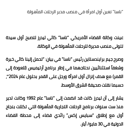
عالم المرأة
“ناسا” تعين أول امرأة في منصب مدير الرحلات المأهولة
فن وثقافة
أخبار مصر
عينت وكالة الفضاء الأمريكي “ناسا” كاثي ليدرز لتصبح أول سيدة
أخبار عربية
تتولى منصب مديرة للرحلات المأهولة في الوكالة.
أخبار النجوم
وصرح جيم برايندستاين رئيس “ناسا” في بيان: “تحمل إلينا كاثي خبرة
وشغفاً استثنائيين نحتاجهما في إطار برنامج أرتيميس (للعودة إلى
أخبار العالم
القمر) مع هدف إنزال أول امرأة ورجل على القمر بحلول عام 2024″،
حسبما نقلت صحيفة الشرق الأوسط.
يشار إلى أن ليدرز كانت قد انضمت إلى “ناسا” عام 1992 وكانت تدير
منذ ست سنوات برنامج الرحلات التجارية المأهولة التي تكللت بنجاح
أول مع إطلاق “سبايس إكس” رائدي فضاء إلى محطة الفضاء
الدولية في 30 مايو/ أيار.