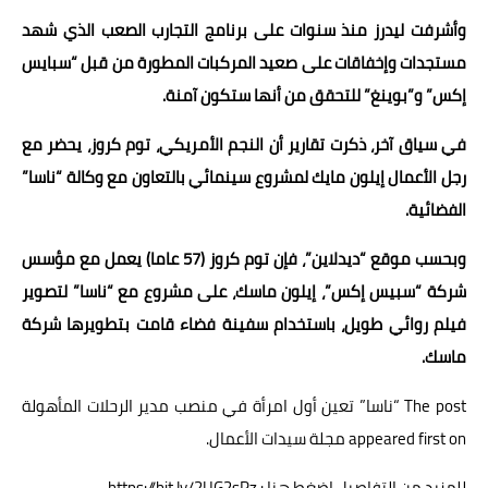
وأشرفت ليدرز منذ سنوات على برنامج التجارب الصعب الذي شهد
مستجدات وإخفاقات على صعيد المركبات المطورة من قبل “سبايس
إكس” و”بوينغ” للتحقق من أنها ستكون آمنة.
في سياق آخر، ذكرت تقارير أن النجم الأمريكي، توم كروز، يحضر مع
رجل الأعمال إيلون مايك لمشروع سينمائي بالتعاون مع وكالة “ناسا”
الفضائية.
وبحسب موقع “ديدلاين”، فإن توم كروز (57 عاما) يعمل مع مؤسس
شركة “سبيس إكس”، إيلون ماسك، على مشروع مع “ناسا” لتصوير
فيلم روائي طويل، باستخدام سفينة فضاء قامت بتطويرها شركة
ماسك.
The post
“ناسا” تعين أول امرأة في منصب مدير الرحلات المأهولة
appeared first on
مجلة سيدات الأعمال
.
للمزيد من التفاصيل اضغط هنا : https://bit.ly/2UG2sPz