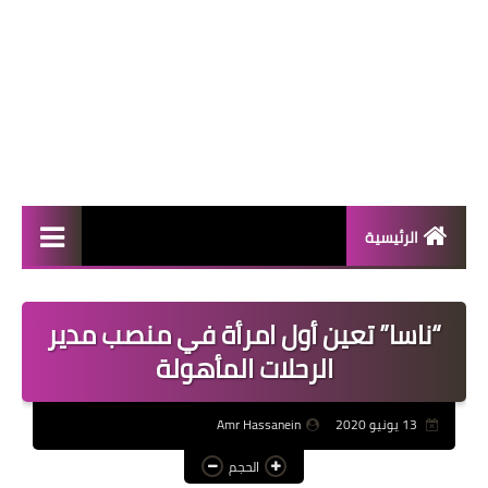
الرئيسية
المال والأعمال
“ناسا” تعين أول امرأة في منصب مدير
منوعات
الرحلات المأهولة
فعاليات
13 يونيو 2020
Amr Hassanein
صحة
الحجم
تكنولوجيا