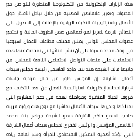
هذه الزيارات الإلكترونية من التكنولوجيا المتطورة للتواصل مع
العضوات وتعزيز علاقاتهن المهنية من خلال تبادل الأفكار حول
الأعمال واستراتيجيات التكيف الريادية بالإضافة إلى الحصول على
النصائح اللازمة لتعزيز نمو أعمالهن ضمن الظروف الحالية. و تجتمع
عضوات المجلس اللواتي يمثلن مختلف قطاعات الأعمال اسبوعيا
في وقت محدد مسبقا على أن تنشر النتائج التي تمخضت عنها هذه
الاجتماعات على منصات التواصل الاجتماعي التابعة للمجلس. من
جانبها قالت الشيخة هند بنت ماجد القاسمي رئيسة مجلس سيدات
أعمال الشارقة إن المجلس طور من خلال مبادرة جلسات
#زياراتالمجلسالإلكترونية استراتيجية للعمل عن بعد للتكيف مع
ظروف الحياة المتغيرة ومواصلة نهجه في دعم المشاريع التي
تمتلكها وتديرها سيدات الأعمال تماشيا مع توجيهات ورؤية قرينة
صاحب السمو حاكم الشارقة سمو الشيخة جواهر بنت محمد
القاسمي المؤسس و الرئيس الفخري لمجلس سيدات أعمال الشارقة
التي تؤكد أهمية التمكين الاقتصادي للمرأة ونشر ثقافة ريادة