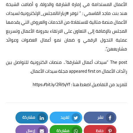
الأعمال المستدامة في إمارة الشارقة والدولة. و أضافت الشيخة
هند بنت ماجد القاسمي : ” توفر #زياراتالمجلس_الإلكترونية لسيدات
الأعمال منصة مثالية للاستفادة من الخدمات والعروض التي يقدمها
المجلس بالإضافة إلى التعاون على الارتقاء بمرونة الأعمال وتسريع
عملية التحول الرقمي و ضمان نمو أعمال العضوات وعوائد
مشاريعهن”.
The post
“سيدات أعمال الشارقة”.. منصات الكترونية للتواصل بين
رائدات الأعمال
appeared first on
مجلة سيدات الأعمال
.
للمزيد من التفاصيل اضغط هنا : https://bit.ly/2Ri5yYf
نشر
تغريد
مشاركة
LinkedIn
Twitter
Facebook
حفظ
مشاركة
إرسال