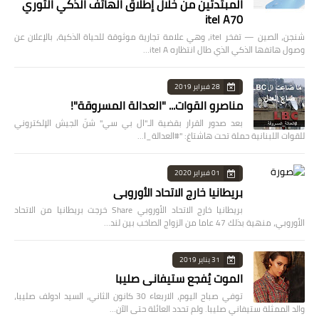
المبتدئين من خلال إطلاق الهاتف الذكي الثوري
itel A70
شنجن، الصين — تفخر itel، وهي علامة تجارية موثوقة للحياة الذكية، بالإعلان عن
وصول هاتفها الذكي الذي طال انتظاره itel A…
28 فبراير 2019
مناصرو القوات... "العدالة المسروقة"!
بعد صدور القرار بقضية الـ"ال بي سي" شنّ الجيش الإلكتروني
للقوات اللبنانية حملة تحت هاشتاغ: "#العدالة_ا…
01 فبراير 2020
بريطانيا خارج الاتحاد الأوروبي
بريطانيا خارج الاتحاد الأوروبي Share خرجت بريطانيا من الاتحاد
الأوروبي، منهية بذلك 47 عاما من الزواج الصاخب بين لند…
31 يناير 2019
الموت يُفجع ستيفاني صليبا
توفي صباح اليوم، الاربعاء 30 كانون الثاني، السيد ادولف صليبا،
والد الممثلة ستيفاني صليبا. ولم تحدد العائلة حتى الآن…