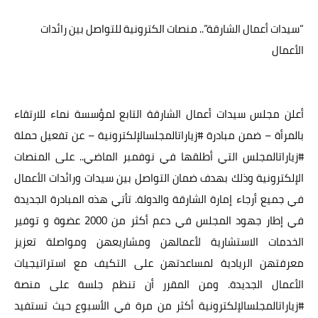
عالم المرأة
“سيدات أعمال الشارقة”.. منصات الكترونية للتواصل بين رائدات
الأعمال
فن وثقافة
أخبار مصر
أخبار عربية
أعلن مجلس سيدات أعمال الشارقة التابع لمؤسسة نماء للارتقاء
بالمرأة – ضمن مبادرة #زياراتالمجلسالإلكترونية – عن تفعيل حملة
أخبار النجوم
#زياراتالمجلس التي أطلقها في نوفمبر الماضي.. على المنصات
أخبار العالم
الإلكترونية وذلك بهدف ضمان التواصل بين سيدات ورائدات الأعمال
في جميع أرجاء إمارة الشارقة والدولة. تأتي هذه المبادرة الجديدة
في إطار جهود المجلس في دعم أكثر من 2000 عضوة و توفير
الخدمات الاستشارية لأعمالهن ومشاريعهن ومواصلة تعزيز
معرفتهن الريادية لمساعدتهن على التكيف مع استراتيجيات
الأعمال الجديدة. ومن المقرر أن تنظم جلسة على منصة
#زياراتالمجلسالإلكترونية أكثر من مرة في الأسبوع حيث تستفيد