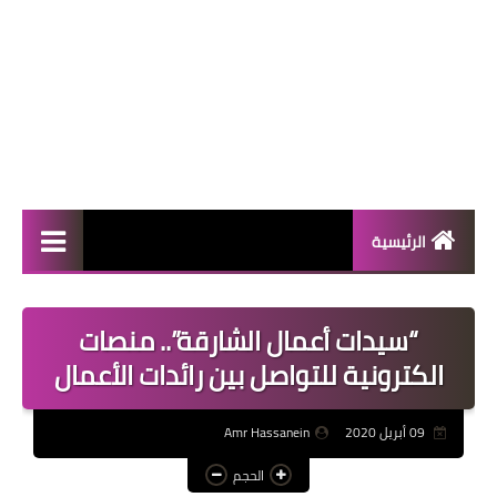
الرئيسية
المال والأعمال
“سيدات أعمال الشارقة”.. منصات
منوعات
الكترونية للتواصل بين رائدات الأعمال
فعاليات
09 أبريل 2020
Amr Hassanein
صحة
الحجم
تكنولوجيا