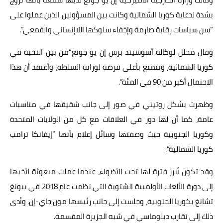
بشدة لدعاية كوريا الشمالية وكانت بين المسؤولين الذين عملوا على
“سن سياسات رقابة صارمة وإخفاء سلوكها اللاإنساني والقمعي”.
وقال محلل لوكالة أسوشيتد برس إن يو جونغ”من بين النخبة في
كوريا الشمالية، وتتمتع بأعلى فرصة لوراثة السلطة، وأعتقد أن هذا
الاحتمال أكبر من 90 في المئة”.
وظهرت بشكل روتيني في صور إلى جانب شقيقها في مناسبات
عامة، كما أن لها دور في العلاقات مع كل من الولايات المتحدة
وكوريا الجنوبية حيث وصفتها وسائل إعلام بأنها “إيفانكا ترامب
كوريا الشمالية”.
وقد تكون أبرز فترة لها تحت الأضواء، عندما عملت مبعوثة لأخيها
إلى دورة الألعاب الأولمبية الشتوية التي نظمت عام 2018 في بيونغ
تشانغ بكوريا الجنوبية، وجلست إلى جانب رئيسها مون جاي-إن. وأدى
ذلك إلى تقارب دبلوماسي في شبه الجزيرة المقسمة.