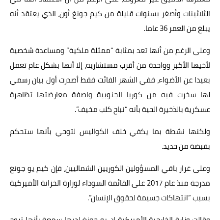
الثلاثينات وأصغر بسنوات قليلة من كيم جونغ أون، الذي يعتقد أنه
يبلغ من العمر 36 عاما.
وعلى الرغم من أنها تعد بمثابة “ممثلة ملكية” ومساعدة شخصية
لأخيها الأكبر وواحدة من أقرب مستشاريه، إلا أنها بشكل عام تعمل
بعيدا عن الأضواء، ففي الشهر الفائت فقط أصدرت أول بيان رسمي
لها سخرت فيه من كوريا الجنوبية واصفة معارضتها تظاهرة
عسكرية بالذخيرة الحية بأنه “نباح كلب مخيف”.
ولكنها نشطة بما يكفي خلف الكواليس لتوحي بأنها ستحكم
بقبضة من حديد.
وعلى غرار باقي المسؤولين الكوريين الشماليين، فإن كيم يو جونغ
مدرجة منذ عام 2017 على القائمة السوداء لوزارة الخزانة الأميركية
بسبب “انتهاكات جسيمة لحقوق الإنسان”.
وقالت وزارة الخارجية الأميركية إن يو جونغ لديها سمعة بأنها تروج