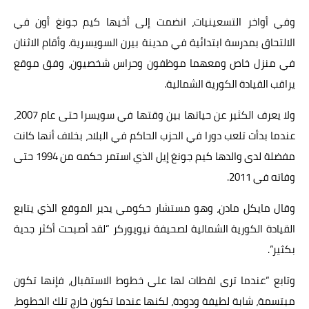
وفي أواخر التسعينيات، انضمت إلى أخيها كيم جونغ أون في
الالتحاق بمدرسة ابتدائية في مدينة بيرن السويسرية. وأقام الاثنان
في منزل خاص ومعهما موظفون وحراس شخصيون، وفق موقع
يراقب القيادة الكورية الشمالية.
ولا يعرف الكثير عن حياتها بين وقتها في سويسرا حتى عام 2007،
عندما بدأت تلعب دورا في الحزب الحاكم في البلاد، بخلاف أنها كانت
مفضلة لدى والدها كيم جونغ إيل الذي استمر حكمه من 1994 حتى
وفاته في 2011.
وقال مايكل مادن، وهو مستشار حكومي يدير الموقع الذي يتابع
القيادة الكورية الشمالية لصحيفة نيويوركر “لقد أصبحت أكثر جدية
بكثير”.
وتابع “عندما ترى لقطات لها على خطوط الاستقبال، فإنها تكون
مبتسمة، شابة لطيفة ودودة، لكنها عندما تكون خارج تلك الخطوط،