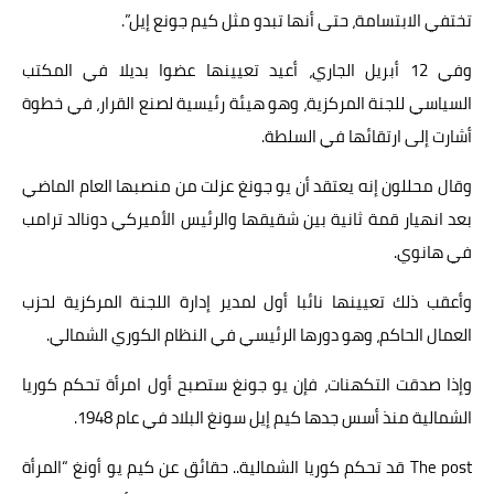
تختفي الابتسامة، حتى أنها تبدو مثل كيم جونع إيل”.
وفي 12 أبريل الجاري، أعيد تعيينها عضوا بديلا في المكتب
السياسي للجنة المركزية، وهو هيئة رئيسية لصنع القرار، في خطوة
أشارت إلى ارتقائها في السلطة.
وقال محللون إنه يعتقد أن يو جونغ عزلت من منصبها العام الماضي
بعد انهيار قمة ثانية بين شقيقها والرئيس الأميركي دونالد ترامب
في هانوي.
وأعقب ذلك تعيينها نائبا أول لمدير إدارة اللجنة المركزية لحزب
العمال الحاكم، وهو دورها الرئيسي في النظام الكوري الشمالي.
وإذا صدقت التكهنات، فإن يو جونغ ستصبح أول امرأة تحكم كوريا
الشمالية منذ أسس جدها كيم إيل سونغ البلاد في عام 1948.
The post
قد تحكم كوريا الشمالية.. حقائق عن كيم يو أونغ “المرأة