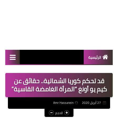
الرئيسية
المال والأعمال
قد تحكم كوريا الشمالية.. حقائق عن
منوعات
كيم يو أونغ “المرأة الغامضة القاسية”
فعاليات
27 أبريل 2020
Amr Hassanein
صحة
الحجم
تكنولوجيا