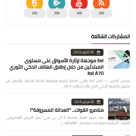
200
200
200
200
المشاركات الشائعة
30 أكتوبر 2023
itel موجهة لإثارة الأسواق على مستوى
المبتدئين من خلال إطلاق الهاتف الذكي الثوري
itel A70
شنجن، الصين — تفخر itel، وهي علامة تجارية موثوقة للحياة الذكية، بالإعلان عن
وصول هاتفها الذكي الذي طال انتظاره itel A…
28 فبراير 2019
مناصرو القوات... "العدالة المسروقة"!
بعد صدور القرار بقضية الـ"ال بي سي" شنّ الجيش الإلكتروني
للقوات اللبنانية حملة تحت هاشتاغ: "#العدالة_ا…