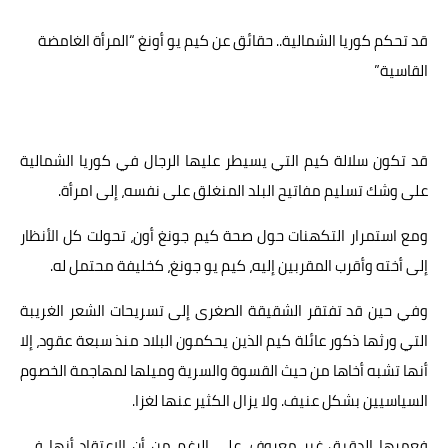
عالم المرأة
قد تحكم كوريا الشمالية.. حقائق عن كيم يو أونغ “المرأة الغامضة
القاسية”
فن وثقافة
أخبار مصر
أخبار عربية
قد تكون سلالة كيم التي يسيطر عليها الرجال في كوريا الشمالية
على وشك تسليم مفاتيح البلد المنغلق على نفسه، إلى امرأة.
أخبار النجوم
ومع استمرار التكهنات حول صحة كيم جونغ أون، تحولت كل الأنظار
أخبار العالم
إلى أخته وأقرب المقربين إليه، كيم يو جونغ، كخليفة محتمل له.
وفي حين قد تفتقر الشقيقة الصغرى إلى تسريحات الشعر الغريبة
التي ورثها ذكور عائلة كيم الذين يحكمون البلاد منذ سبعة عقود، إلا
أنها تشبه أخاها من حيث القسوة والسرية وميلها لمهاجمة الخصوم
السياسيين بشكل عنيف. ولا يزال الكثير عنها لغزا.
فعمرها الدقيق غير معروف، على الرغم من أن الاعتقاد أنها في