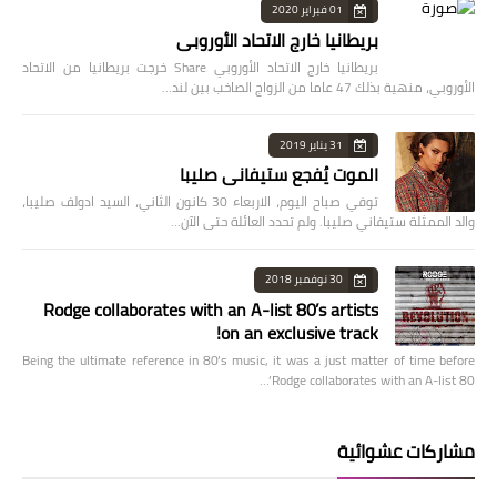
01 فبراير 2020
بريطانيا خارج الاتحاد الأوروبي
بريطانيا خارج الاتحاد الأوروبي Share خرجت بريطانيا من الاتحاد
الأوروبي، منهية بذلك 47 عاما من الزواج الصاخب بين لند…
31 يناير 2019
الموت يُفجع ستيفاني صليبا
توفي صباح اليوم، الاربعاء 30 كانون الثاني، السيد ادولف صليبا،
والد الممثلة ستيفاني صليبا. ولم تحدد العائلة حتى الآن…
30 نوفمبر 2018
Rodge collaborates with an A-list 80’s artists
on an exclusive track!
Being the ultimate reference in 80’s music, it was a just matter of time before
Rodge collaborates with an A-list 80’…
مشاركات عشوائية