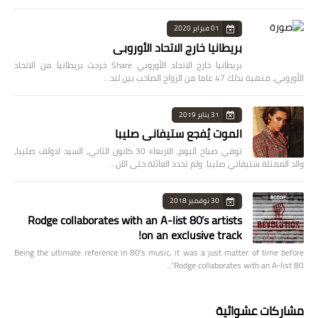
01 فبراير 2020
بريطانيا خارج الاتحاد الأوروبي
بريطانيا خارج الاتحاد الأوروبي Share خرجت بريطانيا من الاتحاد
الأوروبي، منهية بذلك 47 عاما من الزواج الصاخب بين لند…
31 يناير 2019
الموت يُفجع ستيفاني صليبا
توفي صباح اليوم، الاربعاء 30 كانون الثاني، السيد ادولف صليبا،
والد الممثلة ستيفاني صليبا. ولم تحدد العائلة حتى الآن…
30 نوفمبر 2018
Rodge collaborates with an A-list 80’s artists
on an exclusive track!
Being the ultimate reference in 80’s music, it was a just matter of time before
Rodge collaborates with an A-list 80’…
مشاركات عشوائية