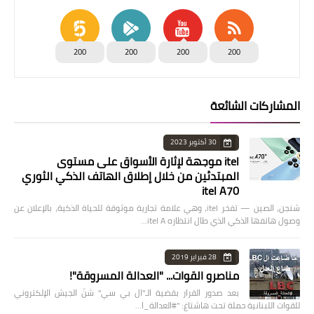
200
200
200
200
المشاركات الشائعة
30 أكتوبر 2023
itel موجهة لإثارة الأسواق على مستوى
المبتدئين من خلال إطلاق الهاتف الذكي الثوري
itel A70
شنجن، الصين — تفخر itel، وهي علامة تجارية موثوقة للحياة الذكية، بالإعلان عن
وصول هاتفها الذكي الذي طال انتظاره itel A…
28 فبراير 2019
مناصرو القوات... "العدالة المسروقة"!
بعد صدور القرار بقضية الـ"ال بي سي" شنّ الجيش الإلكتروني
للقوات اللبنانية حملة تحت هاشتاغ: "#العدالة_ا…