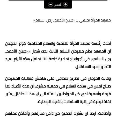
الحجم
عالم المرأة
فن وثقافة
معهد المرأة احتفى بـ «صباح الأحمد.. رجل السلام»
أخبار مصر
أخبار عربية
أكدت رئيسة معهد المرأة للتنمية والسلام المحامية كوثر الجوعان
أن المعهد نظم مهرجان السلام الثالث تحت شعار ««صباح الأحمد..
أخبار النجوم
رجل السلام»، في أجواء اجتماعية خاصة اننا نحتفل هذه الأيام بعيد
أخبار العالم
التحرير وعيد الاستقلال.
وقالت الجوعان في تصريح صحافي على هامش فعاليات المهرجان
صباح امس في ساحة السلام في جمعية مشرف ان هذه الأعياد لها
قيمة وأهمية لدى كل المواطنين، لافتة الى ان هذا الاحتفال يعتبر
نقلة نوعية في آلية الاحتفالات بالأعياد الوطنية.
وأضافت: اردنا ان يشارك الجميع من داخل منازلهم وأماكن عملهم