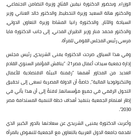
الوزراء، وبحضور الدكتورة نيفين القبّاج وزيرة التضامن الاجتماعي،
والدكتور هالة السعيد وزيرة التخطيط، والدكتور خالد العناني وزير
السياحة والآثار، والدكتورة رانيا المشاط وزيرة التعاون الدولي،
والدكتور محمد منار وزير الطيران المدني، إلى جانب الدكتورة مايا
مرسي رئيس المجلس القومي للمرأة.
وفي هذا السياق، صرحت الدكتورة يمنى الشريدي، رئيس مجلس
إدارة جمعية سيدات أعمال مصر21: “يناقش المؤتمر السنوي القادم
العديد من المحاور أهمها “رقمنة البيئة الاقتصادية للأعمال
والتكنولوجيا المالية”، خاصةً أن الدولة المصرية تسعى إلى تحقيق
التحول الرقمي في جميع مؤسساتها، لافتةً إلى أن هذا يأتي في
إطار اهتمام الجمعية بتنفيذ أهداف خطة التنمية المستدامة مصر
2030”.
وأعربت الدكتورة يمنيى الشريدي عن سعادتها بالدور الكبير الذي
تقدمه جامعة الدول العربية بالتعاون مع الجمعية للنهوض بالمرأة