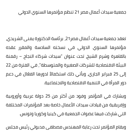
عالم المرأة
جمعية سيدات أعمال مصر 21 تنظم مؤتمرها السنوي الدولي
فن وثقافة
أخبار مصر
تعقد جمعية سيدات أعمال مصر21، برئاسة الدكتورة يمنى الشريدي،
أخبار عربية
مؤتمرها السنوي الدولي في نسخته السادسة والمقرر عقده
بالقاهرة وشرم الشيخ، تحت عنوان “سيدات شركاء النجاح – رقمنة
أخبار النجوم
البيئة الاقتصادية للشركات الصغيرة والمتوسطة”، في الفترة من 22
أخبار العالم
إلى 25 فبراير الجاري، ويأتي ذلك استكمالاً لدورها الفعّال في دعم
دور المرأة في التنمية الاقتصادية والاجتماعية.
ويشارك في المؤتمر وفود من أكثر من 25 دولة عربية وأوروبية
وإفريقية من قيادات سيدات الأعمال خاصة بعد المؤتمرات المختلفة
التي شاركت فيها عضوات الجمعية في كينيا وكوريا وتونس.
ويقام المؤتمر تحت رعاية المهندس مصطفى مدبولي رئيس مجلس