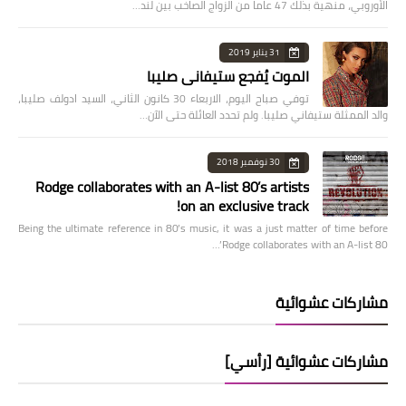
الأوروبي، منهية بذلك 47 عاما من الزواج الصاخب بين لند…
31 يناير 2019
الموت يُفجع ستيفاني صليبا
توفي صباح اليوم، الاربعاء 30 كانون الثاني، السيد ادولف صليبا،
والد الممثلة ستيفاني صليبا. ولم تحدد العائلة حتى الآن…
30 نوفمبر 2018
Rodge collaborates with an A-list 80’s artists
on an exclusive track!
Being the ultimate reference in 80’s music, it was a just matter of time before
Rodge collaborates with an A-list 80’…
مشاركات عشوائية
مشاركات عشوائية [رأسي]