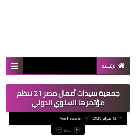
الرئيسية
المال والأعمال
جمعية سيدات أعمال مصر 21 تنظم
منوعات
مؤتمرها السنوي الدولي
فعاليات
12 فبراير 2020
Amr Hassanein
صحة
الحجم
تكنولوجيا