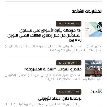
المشاركات الشائعة
30 أكتوبر 2023
itel موجهة لإثارة الأسواق على مستوى
المبتدئين من خلال إطلاق الهاتف الذكي الثوري
itel A70
شنجن، الصين — تفخر itel، وهي علامة تجارية موثوقة للحياة الذكية، بالإعلان عن
وصول هاتفها الذكي الذي طال انتظاره itel A…
28 فبراير 2019
مناصرو القوات... "العدالة المسروقة"!
بعد صدور القرار بقضية الـ"ال بي سي" شنّ الجيش الإلكتروني
للقوات اللبنانية حملة تحت هاشتاغ: "#العدالة_ا…
01 فبراير 2020
بريطانيا خارج الاتحاد الأوروبي
بريطانيا خارج الاتحاد الأوروبي Share خرجت بريطانيا من الاتحاد