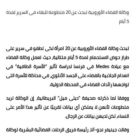
عالم المرأة
وكالة الفضاء الأوروبية تبحث عن 20 متطوعة للبقاء فى السرير لمدة
5 أيام
فن وثقافة
أخبار مصر
أخبار عربية
تبحث وكالة الفضاء الأوروبية عن 20 امرأة لكى تطفو في سرير على
طراز حوض الاستحمام لمدة 5 أيام متتالية، حيث تعمل وكالة الفضاء
أخبار النجوم
مع عيادة Medes في فرنسا لدراسة تأثير “الأسرة الطافية” في
أخبار العالم
انعدام الجاذبية بالفضاء على الجسد الأنثوي، في محاكاة للأسرة التى
تواجهها رائدات الفضاء في المحطة الدولية.
ووفقا لما ذكرته صحيفة “ديلى ميل” البريطانية، إن الوكالة تريد
متطوعات لأنهن لا يملكن أي بيانات تقريبًا عن تأثير هذا الأمر على
النساء، لكن لديهن بيانات عن الرجال.
وقالت جينيفر نجو-آنا، رئيسة فريق الرحلات الفضائية البشرية لوكالة