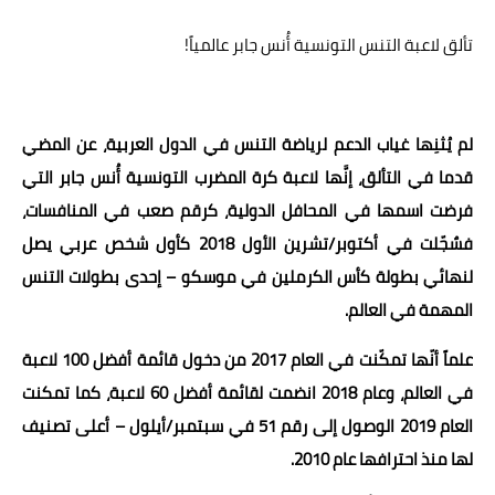
عالم المرأة
تألق لاعبة التنس التونسية أُنس جابر عالمياً!
فن وثقافة
أخبار مصر
لم يُثنِها غياب الدعم لرياضة التنس في الدول العربية، عن المضي
أخبار عربية
قدما في التألق، إنَّها لاعبة كرة المضرب التونسية أُنس جابر التي
فرضت اسمها في المحافل الدولية، كرقم صعب في المنافسات،
أخبار النجوم
فسٌجّلت في أكتوبر/تشرين الأول 2018 كأول شخص عربي يصل
أخبار العالم
لنهائي بطولة كأس الكرملين في موسكو – إحدى بطولات التنس
المهمة في العالم.
علماً أنّها تمكّنت في العام 2017 من دخول قائمة أفضل 100 لاعبة
في العالم، وعام 2018 انضمت لقائمة أفضل 60 لاعبة، كما تمكنت
العام 2019 الوصول إلى رقم 51 في سبتمبر/أيلول – أعلى تصنيف
لها منذ احترافها عام 2010.