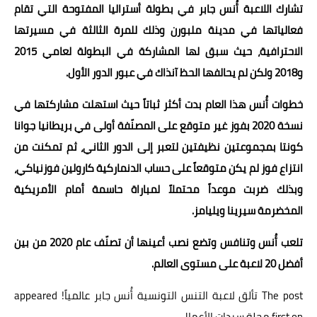
تشارك اللاعبة أُنس جابر في بطولة أستراليا المفتوحة التي تقام
فعالياتها في مدينة ملبورن وذلك للمرة الثالثة في مسيرتها
الاحترافية، حيث سبق لها المشاركة في البطولة لعامي 2015
و2018 ولكن لم يحالفها الحظ آنذاك في عبور الدور الأول.
خطوات أُنس هذا العام بدت أكثر ثباتاً حيث استهلت مشاركتها في
نسخة 2020 بفوز غير متوقع على المصنّفة أولى في بريطانيا جوانا
كونتا بمجموعتين نظيفتين لتعبر إلى الدور الثاني، ثم تمكنت من
انتزاع فوز لم يكن متوقعاً على حساب الدنماركية كارولين فوزنياكي،
وبذلك ضربت موعداً محتملاً لمباراة حاسمة أمام الأمريكية
المخضرمة سيرينا ويليامز.
تلعب أُنس وتنافس وتضع نصب أعينها أن تصنّف عام 2020 من بين
أفضل 20 لاعبة على مستوى العالم.
The post
تألق لاعبة التنس التونسية أُنس جابر عالمياً!
appeared
first on
مجلة سيدات الأعمال
.