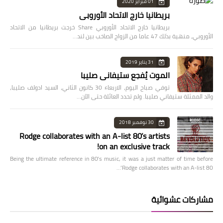
01 فبراير 2020
بريطانيا خارج الاتحاد الأوروبي
بريطانيا خارج الاتحاد الأوروبي Share خرجت بريطانيا من الاتحاد
الأوروبي، منهية بذلك 47 عاما من الزواج الصاخب بين لند…
31 يناير 2019
الموت يُفجع ستيفاني صليبا
توفي صباح اليوم، الاربعاء 30 كانون الثاني، السيد ادولف صليبا،
والد الممثلة ستيفاني صليبا. ولم تحدد العائلة حتى الآن…
30 نوفمبر 2018
Rodge collaborates with an A-list 80’s artists
on an exclusive track!
Being the ultimate reference in 80’s music, it was a just matter of time before
Rodge collaborates with an A-list 80’…
مشاركات عشوائية