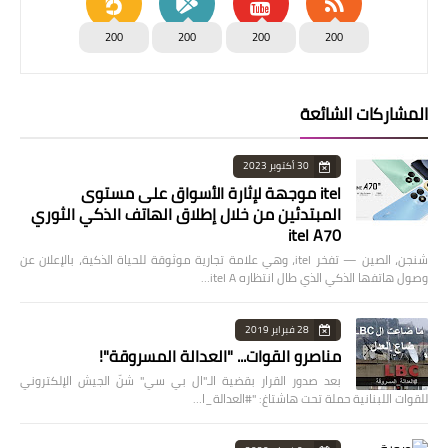
200
200
200
200
المشاركات الشائعة
30 أكتوبر 2023
itel موجهة لإثارة الأسواق على مستوى
المبتدئين من خلال إطلاق الهاتف الذكي الثوري
itel A70
شنجن، الصين — تفخر itel، وهي علامة تجارية موثوقة للحياة الذكية، بالإعلان عن
وصول هاتفها الذكي الذي طال انتظاره itel A…
28 فبراير 2019
مناصرو القوات... "العدالة المسروقة"!
بعد صدور القرار بقضية الـ"ال بي سي" شنّ الجيش الإلكتروني
للقوات اللبنانية حملة تحت هاشتاغ: "#العدالة_ا…