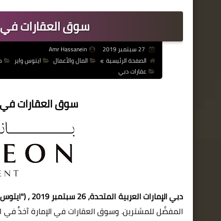
سوق العقارات في د
27 سبتمبر 2019
Amr Hassanein
الصفحة الرئيسية
المال والأعمال
ايتوس واير
د
عقارات دبي
سوق العقارات في د
دبي الإمارات العربية المتحدة،
26
سبتمبر 2019
، (
"ايتوس و
المفضَّل للمشترين
.
وسوق العقارات في الإمارة آخذٌ في ال