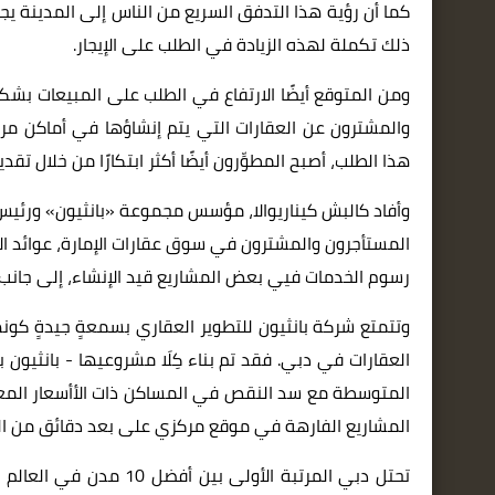
كما أن رؤية هذا التدفق السريع من الناس إلى المدينة يجذ
ذلك تكملة لهذه الزيادة في الطلب على الإيجار.
ومن المتوقع أيضًا الارتفاع في الطلب على المبيعات بشكل
والمشترون عن العقارات التي يتم إنشاؤها في أماكن مرغو
هذا الطلب، أصبح المطوِّرون أيضًا أكثر ابتكارًا من خلال ت
وأفاد
كالبش كيناريوالا، مؤسس مجموعة «بانثيون» ورئيس
المستأجرون والمشترون في سوق عقارات الإمارة، عوائد الإي
رسوم الخدمات فيي بعض المشاريع قيد الإنشاء، إلى جانب ا
وتتمتع شركة بانثيون للتطوير العقاري بسمعةٍ جيدةٍ كو
العقارات في دبي. فقد تم بناء كِلَا مشروعيها - بانثيون 
المتوسطة مع سد النقص في المساكن ذات الأأسعار المعق
المشاريع الفارهة في موقع مركزي على بعد دقائق من المطار
تحتل دبي المرتبة الأولى