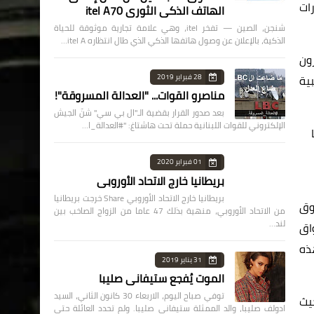
رات
الهاتف الذكي الثوري itel A70
شنجن، الصين — تفخر itel، وهي علامة تجارية موثوقة للحياة
الذكية، بالإعلان عن وصول هاتفها الذكي الذي طال انتظاره itel A…
ون
28 فبراير 2019
ية
مناصرو القوات... "العدالة المسروقة"!
بعد صدور القرار بقضية الـ"ال بي سي" شنّ الجيش
الإلكتروني للقوات اللبنانية حملة تحت هاشتاغ: "#العدالة_ا…
01 فبراير 2020
بريطانيا خارج الاتحاد الأوروبي
بريطانيا خارج الاتحاد الأوروبي Share خرجت بريطانيا
وق
من الاتحاد الأوروبي، منهية بذلك 47 عاما من الزواج الصاخب بين
لند…
واق
ذه
31 يناير 2019
الموت يُفجع ستيفاني صليبا
توفي صباح اليوم، الاربعاء 30 كانون الثاني، السيد
 حيث
ادولف صليبا، والد الممثلة ستيفاني صليبا. ولم تحدد العائلة حتى