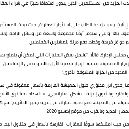
ب المزيد من المستثمرين الذين يبدون اهتمامًا كبيرًا في شراء العقا
ٍ ثابتٍ بسبب زيادة الطلب على استئجار العقارات، حيث يبحث المستأجر
ب بها، والتي ستوفر أيضًا مجموعةً واسعةً من وسائل الراحة. ولتلب
قديم حوافز مُربحة وخطط دفع مرنة للمشترين المُحتملين.
 مجلس الإدارة،
قائلًا: "تشمل بعض الامتيازات التي يُمكِن أن يتمتع بها
جار المضمونة وعقود الإيجار قصيرة الأجل والمرونة في ال
إعفاء
من
لعديد من المزايا المشوقة الأخرى"
نها إحدى أبرز مطوِّري حلول المعيشة الفارهة بأسعارٍ معقولة في س
بوليفارد وبانثيون إليزيه - بشكلٍ استراتيجيّ، لاستهداف مشتري الأس
ولة في المدينة. ومع وجود عقارات في قرية جميرا الدائرية، تقع ه
 الجديد وبالقرب من موقع إكسبو 2020.
 بين أفضل 10 مدن في العالم من حيث امتلاكها سوقًا للعقارات الفارهة بأسعارٍ في متناول اليد،