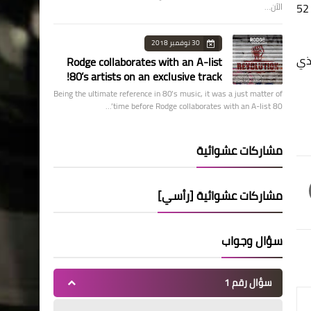
انخفض متوسط السعر بنسبة 84 بالمئة خلال السنوات الخمس الماضية. وتبلغ أسعار المساكن في قرية جميرا الدائرية الآن من 52
الآن…
30 نوفمبر 2018
 الذي
Rodge collaborates with an A-list
80’s artists on an exclusive track!
Being the ultimate reference in 80’s music, it was a just matter of
time before Rodge collaborates with an A-list 80’…
مشاركات عشوائية
مشاركات عشوائية [رأسي]
سؤال وجواب
سؤال رقم 1