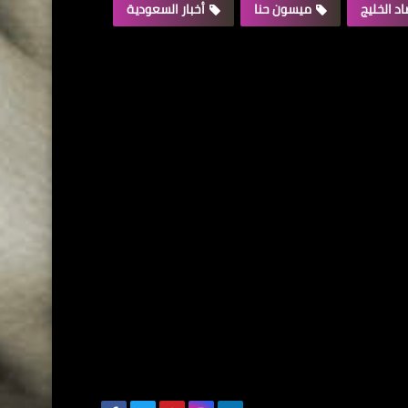
د الخليج
ميسون حنا
أخبار السعودية