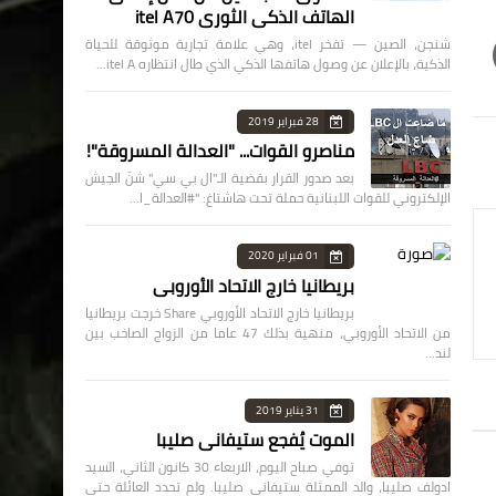
الهاتف الذكي الثوري itel A70
شنجن، الصين — تفخر itel، وهي علامة تجارية موثوقة للحياة
الذكية، بالإعلان عن وصول هاتفها الذكي الذي طال انتظاره itel A…
28 فبراير 2019
مناصرو القوات... "العدالة المسروقة"!
بعد صدور القرار بقضية الـ"ال بي سي" شنّ الجيش
الإلكتروني للقوات اللبنانية حملة تحت هاشتاغ: "#العدالة_ا…
01 فبراير 2020
بريطانيا خارج الاتحاد الأوروبي
بريطانيا خارج الاتحاد الأوروبي Share خرجت بريطانيا
من الاتحاد الأوروبي، منهية بذلك 47 عاما من الزواج الصاخب بين
لند…
31 يناير 2019
الموت يُفجع ستيفاني صليبا
توفي صباح اليوم، الاربعاء 30 كانون الثاني، السيد
ادولف صليبا، والد الممثلة ستيفاني صليبا. ولم تحدد العائلة حتى