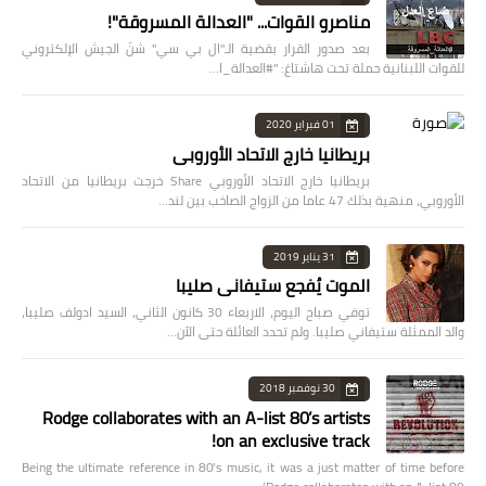
مناصرو القوات... "العدالة المسروقة"!
بعد صدور القرار بقضية الـ"ال بي سي" شنّ الجيش الإلكتروني
للقوات اللبنانية حملة تحت هاشتاغ: "#العدالة_ا…
01 فبراير 2020
بريطانيا خارج الاتحاد الأوروبي
بريطانيا خارج الاتحاد الأوروبي Share خرجت بريطانيا من الاتحاد
الأوروبي، منهية بذلك 47 عاما من الزواج الصاخب بين لند…
31 يناير 2019
الموت يُفجع ستيفاني صليبا
توفي صباح اليوم، الاربعاء 30 كانون الثاني، السيد ادولف صليبا،
والد الممثلة ستيفاني صليبا. ولم تحدد العائلة حتى الآن…
30 نوفمبر 2018
Rodge collaborates with an A-list 80’s artists
on an exclusive track!
Being the ultimate reference in 80’s music, it was a just matter of time before