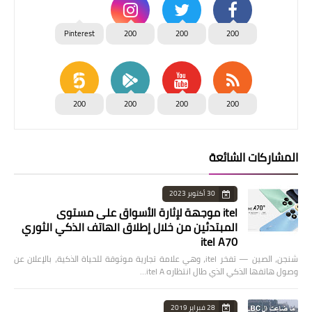
Pinterest
200
200
200
200
200
200
200
المشاركات الشائعة
30 أكتوبر 2023
itel موجهة لإثارة الأسواق على مستوى
المبتدئين من خلال إطلاق الهاتف الذكي الثوري
itel A70
شنجن، الصين — تفخر itel، وهي علامة تجارية موثوقة للحياة الذكية، بالإعلان عن
وصول هاتفها الذكي الذي طال انتظاره itel A…
28 فبراير 2019