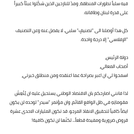
فيه سلباً تطورات المنطقة، ومدّ للنازحين الذين شكّلوا عبئاً كبيراً
على قدرة لبنان وطاقاته.
كل هذا أوصلنا الى "تصنيفٍ" سلبي. لا يفصل عنه وعن التصنيف
"الإفلاسي" إلا درجة واحدة.
دولة الرئيس،
أصحاب المعالي،
اسمحوا لي ان اعبر بصراحة عما اعتقده ومن منطلق خبرتي،
لذا فانني اصارحكم بان الاقتصاد الوطني يستحيل عليه ان يُنْعِشَ
مقوماتِهِ في ظل الواقع القائم، وان مؤتمر "سيدر" لوحده لن يكون
ايضاً كافياً لتحقيق الانقاذ المرجو. قد تكون المليارات الاحدى عشرة
قروض ضرورية ومفيدة قطعاً... لكنّها لن تكون كافية!