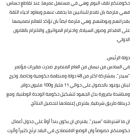
حكومتكم تقف اليوم، وهي في مستهل عمرها، عند تقاطعٍ حساس:
فهي ملزمة بان تقدم للبنانيين ما يخفف عنهم ويعاود احياء الثقة
بقدراتهم وبوطنهم، وهي ملزمة ايضاً بان تؤكد للعالم تصميمها
على الاقدام، وصون السيادة، واحترام المواثيق، والالتزام بالقانون
الدولي.
دولة الرئيس،
في السادس من نيسان من العام المنصرم، صدرت مقررات مؤتمر
"سيدر"، بمشاركة اكثر من 48 دولة ومنظمة حكومية وخاصة، وخرج
لبنان بوعود بالحصول على حوالي 11 مليار و100 مليون دولار،
ومناشدة بضرورة بذل الجهود لتشكيل حكومة الوحدة الوطنية، ومع
خريطة طريق شرطية، يفترض إعتمادها لتحصيل النتائج.
ان ما اشترطته "سيدر"، يفترض ان يكون بنداً أولاً على جدول أعمال
حكومتكم، خصوصاً وان الوضع الاقتصادي في البلاد ترنّح كثيراً وأثرت