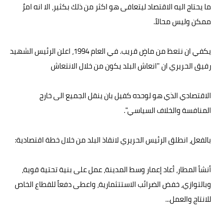
ما يحتاج اليه الاقتصاد ليتعافى هو اكثر من ذلك بكثير، الا انه امرٌ
ممكن وليس محالاً.
يكفي ان نتعظ من ماضٍ قريب. في العام 1994، اعلن الرئيس الشهيد
رفيق الحريري ان "انعاش البلد يكون من خلال الانتعاش
الاقتصادي الذي هو لوحده كفيل بان ينقل الجميع الى خارج
المنافسة والخلاف السياسي".
بالفعل، انطلق الرئيس الحريري لانقاذ البلد من خلال خطة اقتصادية:
أنشأ المطار، أعاد إعمار وسط المدينة، عمل على بنية تحتية قوية،
وبالتوازي، خفض الضرائب الاستتثمارية، واعطى دفعاً للقطاع الخاص
للانتاج والعمل...