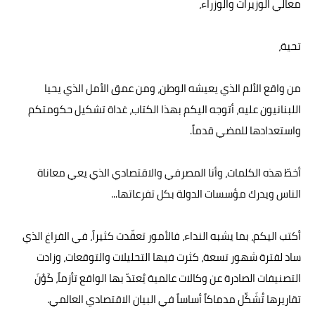
معالي الوزيرات والوزراء،
تحية،
من واقع الألم الذي يعيشه الوطن، ومن عمق الأمل الذي يحيا
اللبنانيون عليه، أتوجه اليكم بهذا الكتاب، غداة تشكيل حكومتكم
واستعدادها للمضي قدماً.
أخطّ هذه الكلمات، وأنا المصرفي والاقتصادي الذي يعي معاناة
الناس ويدرك مؤسسات الدولة بكل تفرعاتها...
أكتب اليكم، بما يشبه النداء، فالأمور تعقّدت كثيراً، في الفراغ الذي
ساد لفترة شهور تسعة، كثرت فيها التحليلات والتوقعات، وزادت
التصنيفات الصادرة عن وكالات عالمية يُعتدّ بها الواقع تأزماً، كَوْنَ
تقاريرها تُشَكِّل مدماكاً أساساً في البيان الاقتصادي العالمي.