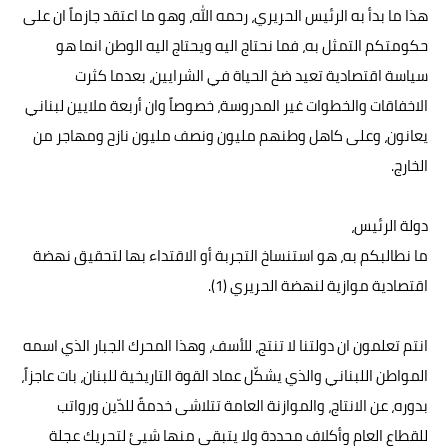
هذا ما بدأ به الرئيس الحريري، رحمه الله، وهو ما اعتقد جازماً ان على
حكومتكم التمثل به، فما نحتاج اليه ويحتاج اليه الوطن انما هو
سياسة اقتصادية تعيد ضخ الحياة في الشرايين، بعدما كثرت
الاخفاقات والخطوات غير المدروسة، خصوصاً وان أربعة ملايين لبناني
يعانون، وعلى كاهل وطنهم مليون ونصف مليون نازح ومهاجر من
الخارج.
دولة الرئيس،
ما نطالبكم به، هو استنساخ التجربة أو الاقتداء بها لتحقيق نهضة
اقتصادية موازية لنهضة الحريري (1).
انتم تعلمون ان دولتنا لا تنتج، للأسف، وهذا المحرك الجبار الذي اسمه
المواطن اللبناني والذي يشكّل عماد القوة التاريخية للبنان، بات عاجزاً،
بدوره، عن الانتاج، والموازنة العامة تتلاشى خدمةً للدّين ورواتب
للقطاع العام وأكلاف محددة ولا يتبقى منها شيئ لتحريك عجلة