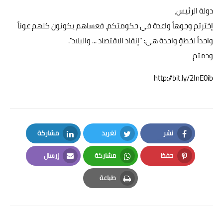
دولة الرئيس،
إخترتم وجوهاً واعدة في حكومتكم، فعساهم يكونون كلهم عوناً
واحداً لخطةٍ واحدة هي: "إنقاذ الاقتصاد ... والبلاد".
ودمتم
http://bit.ly/2InE0ib
نشر
تغريد
مشاركة
LinkedIn
Twitter
Facebook
حفظ
مشاركة
إرسال
Email
Whatsapp
Pinterest
طباعة
Print