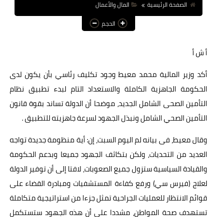
الصفحة الرئيسية
المال والأعمال
عالم المرأة
الحجم
فن وثقافة
أ ش أ
أخبار مصر
أكد وزير المالية محمد معيط وجود تكليف رئاسي بأن يكون لدى
أخبار عربية
الحكومة الجاهزية الكاملة والاستعداد التام لبدء تطبيق نظام
أخبار النجوم
التأمين الصحى الشامل الجديد، موضحا أن الدولة تساند بقوة قانون
أخبار العالم
التأمين الصحي الشامل ونبذل الجهود لسرعة جاهزيته للتطبيق .
وقال معيط، فى بيانه لم اليوم السبت، إن: أية منظومة جديدة تواجه
العديد من التحديات، ولكن بتكاثف الجهود جميعا وبدعم الحكومة
والقيادة السياسية ستزول جميع الصعوبات، لافتا إلى أن توفير الدولة
لعلاج (فيرس سي) ورفع كفاءة المستشفيات ومبادرة القضاء على
قوائم الانتظار للعمليات الجراحية تمثل جزءا من استراتيجية متكاملة
تستهدف صحة المواطن، مشددا على أن هذه الجهود ستستكمل