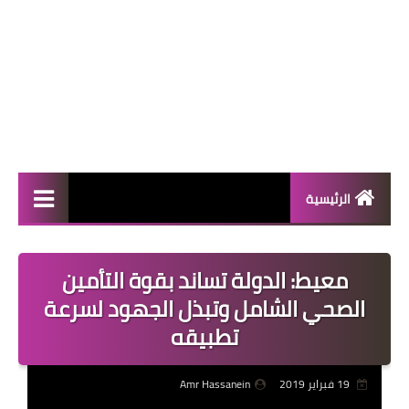
الرئيسية
المال والأعمال
معيط: الدولة تساند بقوة التأمين
منوعات
الصحي الشامل وتبذل الجهود لسرعة
فعاليات
تطبيقه
صحة
19 فبراير 2019
Amr Hassanein
تكنولوجيا