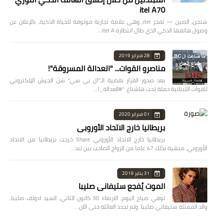
itel A70
شنجن، الصين — تفخر itel، وهي علامة تجارية موثوقة للحياة الذكية، بالإعلان عن
وصول هاتفها الذكي الذي طال انتظاره itel A…
28 فبراير 2019
مناصرو القوات... "العدالة المسروقة"!
بعد صدور القرار بقضية الـ"ال بي سي" شنّ الجيش الإلكتروني
للقوات اللبنانية حملة تحت هاشتاغ: "#العدالة_ا…
01 فبراير 2020
بريطانيا خارج الاتحاد الأوروبي
بريطانيا خارج الاتحاد الأوروبي Share خرجت بريطانيا من الاتحاد
الأوروبي، منهية بذلك 47 عاما من الزواج الصاخب بين لند…
31 يناير 2019
الموت يُفجع ستيفاني صليبا
توفي صباح اليوم، الاربعاء 30 كانون الثاني، السيد ادولف صليبا،
والد الممثلة ستيفاني صليبا. ولم تحدد العائلة حتى الآن…