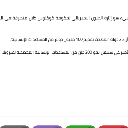
 شيء هو إثارة الجنون الامبريالي لحكومة كوكلوس كلان متطرفة في الب
ية”.
وقال مسؤول في وزارة الدفاع الأميركية الجمعة إن الجيش الأميركي سينقل نحو 200 طن من المساعدات الإنسانية المخصصة لفنزو