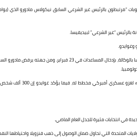
قوبات “مرتبطون بالرئيس غير الشرعي السابق نيكولاس مادورو الذي (يوا
 بالرئيس “غير الشرعي” لبيديفيسا.
 وغوايدو.
فقد وعد زعيم المعارضة الذي أعلن نفسه الشهر الماضي رئيسا بالوكالة، بإدخال المساعدات في 23 فبراير. ومن جهته يرفض ماد
ولومبيا.
ويصر الزعيم الاشتراكي على أن المساعدات ليست سوى غطاء لغزو عسكري أميركي مخطط له، فيما يؤكد
دة في انتخابات مثيرة للجدل العام الماضي.
لبرلمان، دمية بيد الولايات المتحدة التي تحاول ضمان الوصول إلى ذهب فنزويلا واحتياطها ال