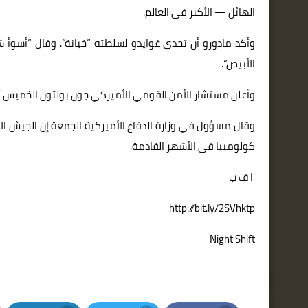
الهائل — الأكبر في العالم.
وأكد مادورو أن تحدي غوايدو لسلطته “خيانة”. وقال “أسوأ
الأبيض”.
وأعلن مستشار الأمن القومي الأميركي جون بولتون الخميس أن 25 دولة “تعهدت تقديم 100 مليون دولار من المساعدات الإنسان
كولومبيا في الأشهر القادمة.
ا ف ب
http://bit.ly/2SVhktp
Night Shift