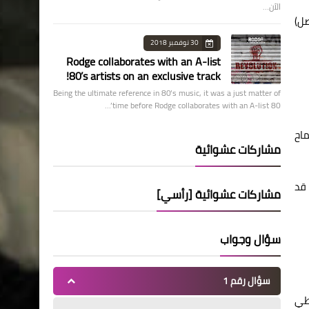
الآن…
صل)
30 نوفمبر 2018
Rodge collaborates with an A-list
80’s artists on an exclusive track!
Being the ultimate reference in 80’s music, it was a just matter of
time before Rodge collaborates with an A-list 80’…
ورو السماح
مشاركات عشوائية
 غوايدو إن 300 ألف شخص قد
مشاركات عشوائية [رأسي]
سؤال وجواب
سؤال رقم 1
نفطي