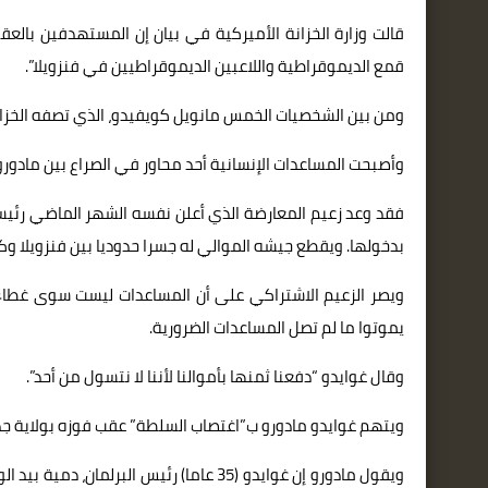
قالت وزارة الخزانة الأميركية في بيان إن المستهدفين بالع
قمع الديموقراطية واللاعبين الديموقراطيين في فنزويلا”.
ومن بين الشخصيات الخمس مانويل كويفيدو، الذي تصفه الخزانة
وأصبحت المساعدات الإنسانية أحد محاور في الصراع بين مادورو
بدخولها. ويقطع جيشه الموالي له جسرا حدوديا بين فنزويلا وك
يموتوا ما لم تصل المساعدات الضرورية.
وقال غوايدو “دفعنا ثمنها بأموالنا لأننا لا نتسول من أحد”.
ويتهم غوايدو مادورو ب”اغتصاب السلطة” عقب فوزه بولاية جدي
ويقول مادورو إن غوايدو (35 عاما) رئيس ا