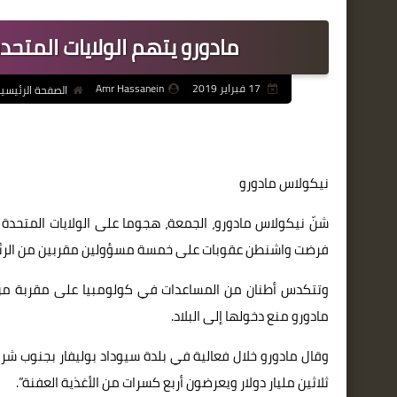
مادورو يتهم الولايات المتحد
17 فبراير 2019
Amr Hassanein
الصفحة الرئيسي
نيكولاس مادورو
شنّ نيكولاس مادورو، الجمعة، هجوما على الولايات المتحدة ا
فرضت واشنطن عقوبات على خمسة مسؤولين مقربين من الرئي
وتتكدس أطنان من المساعدات في كولومبيا على مقربة من ا
مادورو منع دخولها إلى البلاد.
وقال مادورو خلال فعالية في بلدة سيوداد بوليفار بجنوب شرق
ثلاثين مليار دولار ويعرضون أربع كسرات من الأغذية العفنة”.