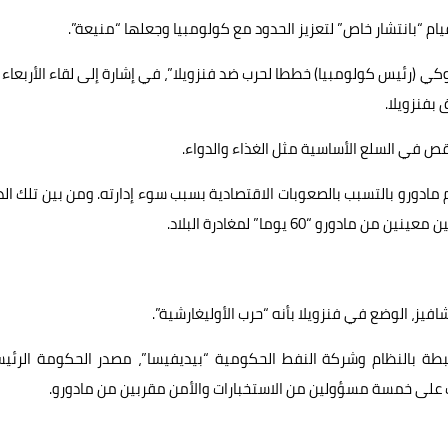
م “بانتشار خاص” لتعزيز الحدود مع كولومبيا وجعلها “منيعة”.
وكي (رئيس كولومبيا) خططا لحرب ضد فنزويلا”، في إشارة إلى لقاء الأربعاء 
بفنزويلا.
ص في السلع الأساسية مثل الغذاء والدواء.
وكالة لفنزويلا، يتهم مادورو بالتسبب بالصعوبات الاقتصادية بسبب سوء إدارته. ومن بين تلك ا
رو “60 يوما” لمغادرة البلاد.
ة بالنظام وشركة النفط الحكومية “بيديفيسا”، مصدر الحكومة الرئي
ات على خمسة مسؤولين من الاستخبارات والأمن مقربين من مادورو.