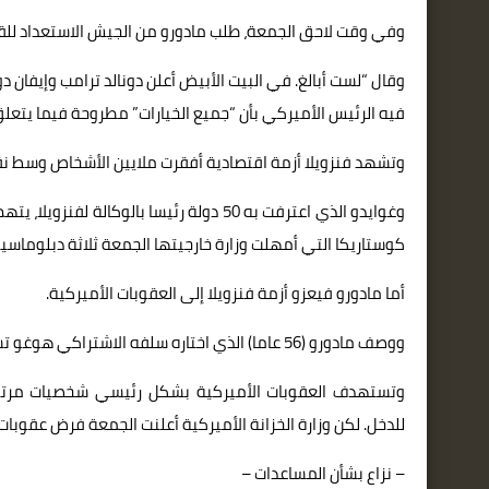
وفي وقت لاحق الجمعة، طلب مادورو من الجيش الاستعداد للقيا
وقال “لست أبالغ. في البيت الأبيض أعلن دونالد ترامب وإيفان د
فيه الرئيس الأميركي بأن “جميع الخيارات” مطروحة فيما يتعلق 
وتشهد فنزويلا أزمة اقتصادية أفقرت ملايين الأشخاص وسط نق
وغوايدو الذي اعترفت به 50 دولة رئيسا بال
كوستاريكا التي أمهلت وزارة خارجيتها الجمعة ثلاثة دبلوماسيين معينين من مادو
أما مادورو فيعزو أزمة فنزويلا إلى العقوبات الأميركية.
ووصف مادورو (56 عاما) الذي اختاره سلفه الاشتراكي هوغو تشافيز، الوضع في فنزويلا بأنه “حرب الأوليغارشية”.
وتستهدف العقوبات الأميركية بشكل رئيسي شخصيات مرتبط
للدخل. لكن وزارة الخزانة الأميركية أعلنت الجمعة فرض عقوب
– نزاع بشأن المساعدات –