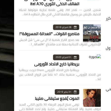
الهاتف الذكي الثوري itel A70
شنجن، الصين — تفخر itel، وهي علامة تجارية موثوقة للحياة
الذكية، بالإعلان عن وصول هاتفها الذكي الذي طال انتظاره itel A…
كرر
28 فبراير 2019
مناصرو القوات... "العدالة المسروقة"!
بعد صدور القرار بقضية الـ"ال بي سي" شنّ الجيش
الإلكتروني للقوات اللبنانية حملة تحت هاشتاغ: "#العدالة_ا…
لدول
01 فبراير 2020
بريطانيا خارج الاتحاد الأوروبي
بريطانيا خارج الاتحاد الأوروبي Share خرجت بريطانيا
من الاتحاد الأوروبي، منهية بذلك 47 عاما من الزواج الصاخب بين
لند…
سي
31 يناير 2019
الموت يُفجع ستيفاني صليبا
توفي صباح اليوم، الاربعاء 30 كانون الثاني، السيد
ادولف صليبا، والد الممثلة ستيفاني صليبا. ولم تحدد العائلة حتى