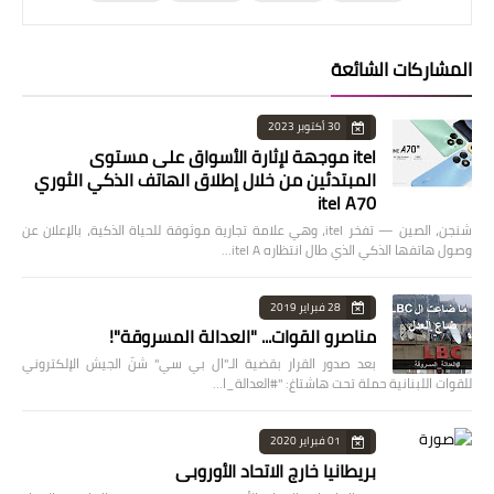
المشاركات الشائعة
30 أكتوبر 2023
itel موجهة لإثارة الأسواق على مستوى
المبتدئين من خلال إطلاق الهاتف الذكي الثوري
itel A70
شنجن، الصين — تفخر itel، وهي علامة تجارية موثوقة للحياة الذكية، بالإعلان عن
وصول هاتفها الذكي الذي طال انتظاره itel A…
28 فبراير 2019
مناصرو القوات... "العدالة المسروقة"!
بعد صدور القرار بقضية الـ"ال بي سي" شنّ الجيش الإلكتروني
للقوات اللبنانية حملة تحت هاشتاغ: "#العدالة_ا…
01 فبراير 2020
بريطانيا خارج الاتحاد الأوروبي