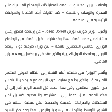
وأضاف البيان: لقد تناولت القمة القضايا ذات الإهتمام المشترك مثل
الهجرة والإرهاب والتنمية – كما تناولت أيضا القضايا والصراعات
الرئيسية فى المنطقة.
وأعرب الوزير جوزيب بوريل Josep Borrell – عن إرتياحه لصدور إعلان
مشترك عن هذه القمة – هذا وقد شارك – قبل القمة- فى الإجتماع
الوزارى الخامس التحضيرى للقمة – بين وزراء خارجية دول الإتحاد
الأوربى وجامعة الدول العربية والذى عقد فى بروكسل يوم 4 فبراير
الماضى.
وألمح “الوزير” فى كلمته أمام القمة إلى النظام الدولى المتغير
الأقل تفاؤلا والذى بدأ مع نهاية الحرب الباردة مع مزيد من التنافس
بين القوى العظمى. وفى هذا الصدد فإن السيد الوزير أشار إلى أن
هذه القمة تمثل دعما إلى المشاركة والتعددية كسبيل لحل
المشكلات والصراعات القديمة والجديدة مثل عملية السلام فى
الشرق الأوسط والأزمات فى سوريا واليمن- هذا وقد حذر السيد