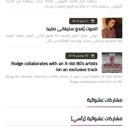
بريطانيا خارج الاتحاد الأوروبي Share خرجت بريطانيا من الاتحاد
الأوروبي، منهية بذلك 47 عاما من الزواج الصاخب بين لند…
31 يناير 2019
الموت يُفجع ستيفاني صليبا
توفي صباح اليوم، الاربعاء 30 كانون الثاني، السيد ادولف صليبا،
والد الممثلة ستيفاني صليبا. ولم تحدد العائلة حتى الآن…
30 نوفمبر 2018
Rodge collaborates with an A-list 80’s artists
on an exclusive track!
Being the ultimate reference in 80’s music, it was a just matter of time before
Rodge collaborates with an A-list 80’…
مشاركات عشوائية
مشاركات عشوائية [رأسي]