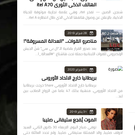
الهاتف الذكي الثوري itel A70
شنجن، الصين — تفخر itel، وهي علامة تجارية موثوقة للحياة
الذكية، بالإعلان عن وصول هاتفها الذكي الذي طال انتظاره itel A…
28 فبراير 2019
مناصرو القوات... "العدالة المسروقة"!
بعد صدور القرار بقضية الـ"ال بي سي" شنّ الجيش
الإلكتروني للقوات اللبنانية حملة تحت هاشتاغ: "#العدالة_ا…
01 فبراير 2020
بريطانيا خارج الاتحاد الأوروبي
بريطانيا خارج الاتحاد الأوروبي Share خرجت بريطانيا
من الاتحاد الأوروبي، منهية بذلك 47 عاما من الزواج الصاخب بين
لند…
31 يناير 2019
الموت يُفجع ستيفاني صليبا
توفي صباح اليوم، الاربعاء 30 كانون الثاني، السيد
ادولف صليبا، والد الممثلة ستيفاني صليبا. ولم تحدد العائلة حتى