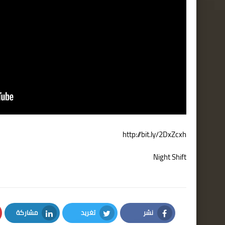
http://bit.ly/2DxZcxh
Night Shift
نشر
تغريد
مشاركة