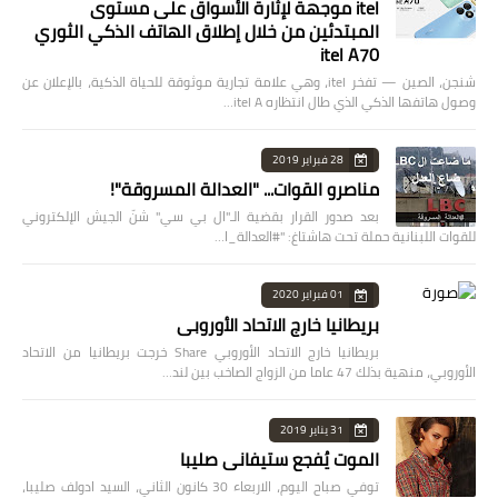
itel موجهة لإثارة الأسواق على مستوى
المبتدئين من خلال إطلاق الهاتف الذكي الثوري
itel A70
شنجن، الصين — تفخر itel، وهي علامة تجارية موثوقة للحياة الذكية، بالإعلان عن
وصول هاتفها الذكي الذي طال انتظاره itel A…
28 فبراير 2019
مناصرو القوات... "العدالة المسروقة"!
بعد صدور القرار بقضية الـ"ال بي سي" شنّ الجيش الإلكتروني
للقوات اللبنانية حملة تحت هاشتاغ: "#العدالة_ا…
01 فبراير 2020
بريطانيا خارج الاتحاد الأوروبي
بريطانيا خارج الاتحاد الأوروبي Share خرجت بريطانيا من الاتحاد
الأوروبي، منهية بذلك 47 عاما من الزواج الصاخب بين لند…
31 يناير 2019
الموت يُفجع ستيفاني صليبا
توفي صباح اليوم، الاربعاء 30 كانون الثاني، السيد ادولف صليبا،