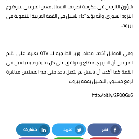
شؤون النازحين في حكومة تصريف الاعمال معين المرعبي بموضوع
النزوح السوري، وانّه يؤيد آداء باسيل في القمة العربية التنموية في
بيروت.
وفي المقابل أكدت مصادر وزير الخارجية للـ OTV تعليقا على كلام
المرعبي أن الحريري مطّلع وموافق على كل ما يقوم به باسيل في
القمة كما أكدت أن باسيل
لم يتصل باحد حتى مع المعنيين مباشرة
لرفع مستوى التمثيل بقمة بيروت
http://bit.ly/2R0QGu6
نشر
تغريد
مشاركة
LinkedIn
Twitter
Facebook