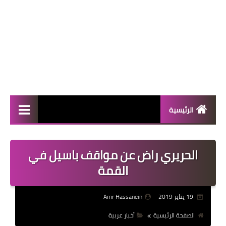
الرئيسية
المال والأعمال
الحريري راض عن مواقف باسيل في
منوعات
القمة
فعاليات
19 يناير 2019
Amr Hassanein
صحة
الصفحة الرئيسية
أخبار عربية
تكنولوجيا