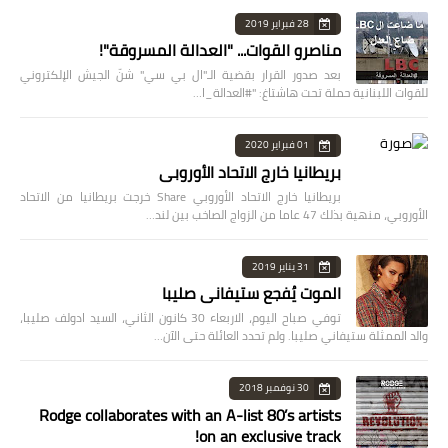
28 فبراير 2019
مناصرو القوات... "العدالة المسروقة"!
بعد صدور القرار بقضية الـ"ال بي سي" شنّ الجيش الإلكتروني
للقوات اللبنانية حملة تحت هاشتاغ: "#العدالة_ا…
01 فبراير 2020
بريطانيا خارج الاتحاد الأوروبي
بريطانيا خارج الاتحاد الأوروبي Share خرجت بريطانيا من الاتحاد
الأوروبي، منهية بذلك 47 عاما من الزواج الصاخب بين لند…
31 يناير 2019
الموت يُفجع ستيفاني صليبا
توفي صباح اليوم، الاربعاء 30 كانون الثاني، السيد ادولف صليبا،
والد الممثلة ستيفاني صليبا. ولم تحدد العائلة حتى الآن…
30 نوفمبر 2018
Rodge collaborates with an A-list 80’s artists
on an exclusive track!