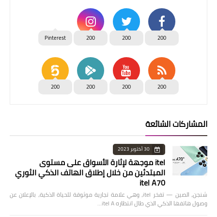
Pinterest
200
200
200
200
200
200
200
المشاركات الشائعة
30 أكتوبر 2023
itel موجهة لإثارة الأسواق على مستوى
المبتدئين من خلال إطلاق الهاتف الذكي الثوري
itel A70
شنجن، الصين — تفخر itel، وهي علامة تجارية موثوقة للحياة الذكية، بالإعلان عن
وصول هاتفها الذكي الذي طال انتظاره itel A…