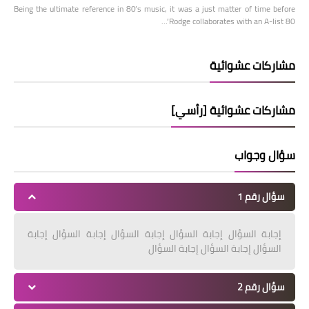
Being the ultimate reference in 80’s music, it was a just matter of time before
Rodge collaborates with an A-list 80’…
مشاركات عشوائية
مشاركات عشوائية [رأسي]
سؤال وجواب
سؤال رقم 1
إجابة السؤال إجابة السؤال إجابة السؤال إجابة السؤال إجابة
السؤال إجابة السؤال إجابة السؤال
سؤال رقم 2