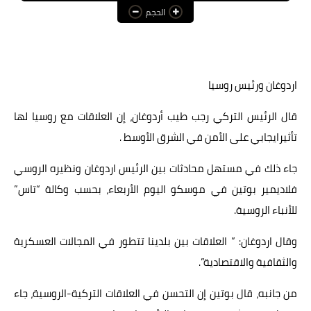
الحجم
عالم المرأة
فن وثقافة
أخبار مصر
اردوغان ورئيس روسيا
أخبار عربية
قال الرئيس التركي رجب طيب أردوغان، إن العلاقات مع روسيا لها
تأثيرايجابي على الأمن في الشرق الأوسط .
أخبار النجوم
أخبار العالم
جاء ذلك في مستهل محادثات بين الرئيس اردوغان ونظيره الروسي
فلاديمير بوتين في موسكو اليوم الأربعاء، بحسب وكالة “تاس”
للأنباء الروسية.
وقال اردوغان: ” العلاقات بين بلدينا تتطور في المجالات العسكرية
والثقافية والاقتصادية”.
من جانبه، قال بوتين إن التحسن في العلاقات التركية-الروسية، جاء