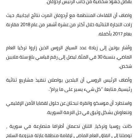
بفضل جهود شخصية من جانب الرئيس اردوغان.
واضاف أن اللقاءات المنتظمة مع أردوغان اثمرت نتائج ايجابية، حيث
زادت التجارة الثنائية خلال أكثر من عشرة أشهر من عام 2018 مقارنة
بعام 2017 بأكمله.
وأشار بوتين إلى زيادة عدد السياح الروس الذين زاروا تركيا العام
الماضي، بنسبة 30 في المئة، ليصل إلى رقم قياسي بلغ ستة ملايين
شخص.
وأضاف الرئيس الروسي أن البلدين يواصلان تنفيذ مشاريع ثنائية
رئيسية، متابعا: “كل شيء يسير على ما يرام”.
واستطرد أن موسكو وانقرة تبحثان عن حلول لقضايا الأمن الإقليمي
وتتعاونان بشكل وثيق في حل الازمة السورية.
كانت روسيا وتركيا، اللتان تدعمان أطرافا متصارعة في سورية ،
توصلتا إلى اتفاق العام الماضي لإقامة منطقة عازلة منزوعة السلاح