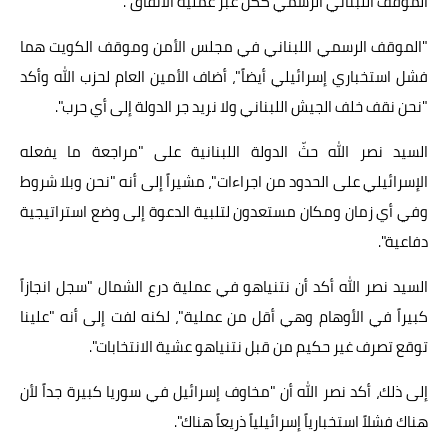
الموقف اللبناني الرسمي ككل عبر عملية الأنفاق".
"الموقف الرسمي اللبناني في مجلس الأمن وموقف الكويت هما
فشل استخباري إسرائيلي أيضاً"، أضاف الأمين العام لحزب الله وأكد
"نحن نقف خلف الجيش اللبناني ولا نريد جر الدولة إلى أي حرب".
السيد نصر الله حثّ الدولة اللبنانية على "مراجعة ما يفعله
الإسرائيلي على الحدود من اجراءات"، مشيراً إلى أنه "نحن وبلا شروط
وفي أي زمان ومكان مستعدون لتلبية الدعوة إلى وضع استراتيجية
دفاعية".
السيد نصر الله أكد أن نتنياهو في عملية درع الشمال "سجل انجازاً
كبيراً في الأوهام وهي أقل من عملية"، لكنه لفت إلى أنه "علينا
توقع تصرف غير حكيم من قبل نتنياهو عشية الانتخابات".
إلى ذلك، أكد نصر الله أن "مخاوف إسرائيل في سوريا كبيرة جداً لأن
هناك فشلاً استخبارياً إسرائيلياً ذريعاً هناك".