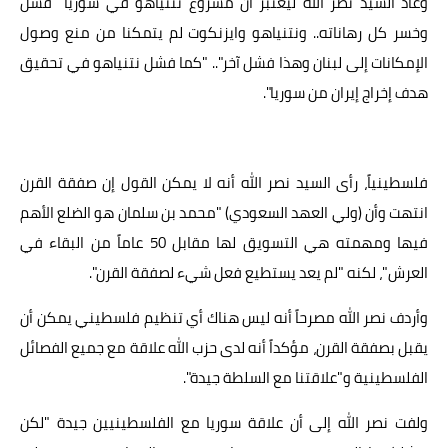
وعاد السيد نصر الله ليعتبر أن مشروع نتنياهو في سوريا "فشل
وخسر كل رهاناته.. ونتنياهو وايزنكوت لم يتمكنا من منع وصول
الإمكانات إلى لبنان وهذا فشل آخر".. "كما فشل نتنياهو في تحقيق
هدف إخراج إيران من سوريا".
فلسطينياً، رأى السيد نصر الله أنه لا يمكن القول إن صفقة القرن
انتهت وأن (ولي العهد السعودي) "محمد بن سلمان هو الضلع الأهم
فيها ومهمته هي التسويق لها مقابل 50 عاماً من البقاء في
العرش"، لكنه "لم يعد يستطيع فعل شيء لصفقة القرن".
وأردف نصر الله مصرحاً أنه ليس هناك أي تنظيم فلسطيني يمكن أن
يقبل بصفقة القرن، مؤكداً أنه لدى حزب الله علاقة مع جميع الفصائل
الفلسطينية و"علاقتنا مع السلطة جيدة".
ولفت نصر الله إلى أن علاقة سوريا مع الفلسطينيين جيدة "لكن