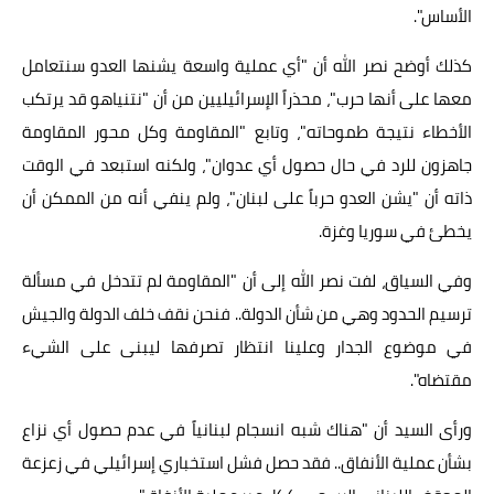
الأساس".
كذلك أوضح نصر الله أن "أي عملية واسعة يشنها العدو سنتعامل
معها على أنها حرب"، محذراً الإسرائيليين من أن "نتنياهو قد يرتكب
الأخطاء نتيجة طموحاته"، وتابع "المقاومة وكل محور المقاومة
جاهزون للرد في حال حصول أي عدوان"، ولكنه استبعد في الوقت
ذاته أن "يشن العدو حرباً على لبنان"، ولم ينفي أنه من الممكن أن
يخطئ في سوريا وغزة.
وفي السياق، لفت نصر الله إلى أن "المقاومة لم تتدخل في مسألة
ترسيم الحدود وهي من شأن الدولة.. فنحن نقف خلف الدولة والجيش
في موضوع الجدار وعلينا انتظار تصرفها ليبنى على الشيء
مقتضاه".
ورأى السيد أن "هناك شبه انسجام لبنانياً في عدم حصول أي نزاع
بشأن عملية الأنفاق.. فقد حصل فشل استخباري إسرائيلي في زعزعة