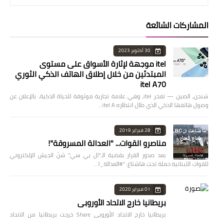
المشاركات الشائعة
30 أكتوبر 2023
itel موجهة لإثارة الأسواق على مستوى
المبتدئين من خلال إطلاق الهاتف الذكي الثوري
itel A70
شنجن، الصين — تفخر itel، وهي علامة تجارية موثوقة للحياة الذكية، بالإعلان عن
وصول هاتفها الذكي الذي طال انتظاره itel A…
28 فبراير 2019
مناصرو القوات... "العدالة المسروقة"!
بعد صدور القرار بقضية الـ"ال بي سي" شنّ الجيش الإلكتروني
للقوات اللبنانية حملة تحت هاشتاغ: "#العدالة_ا…
01 فبراير 2020
بريطانيا خارج الاتحاد الأوروبي
بريطانيا خارج الاتحاد الأوروبي Share خرجت بريطانيا من الاتحاد