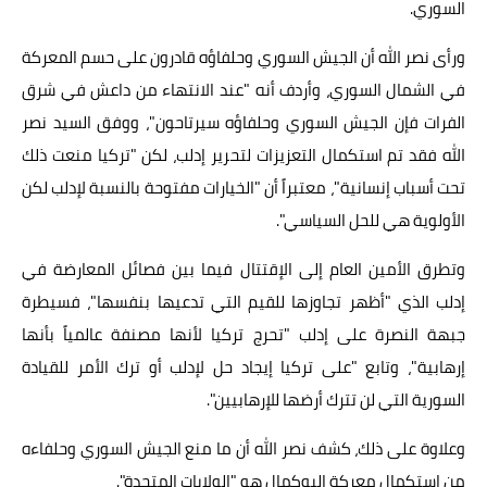
السوري.
ورأى نصر الله أن الجيش السوري وحلفاؤه قادرون على حسم المعركة
في الشمال السوري، وأردف أنه "عند الانتهاء من داعش في شرق
الفرات فإن الجيش السوري وحلفاؤه سيرتاحون"، ووفق السيد نصر
الله فقد تم استكمال التعزيزات لتحرير إدلب، لكن "تركيا منعت ذلك
تحت أسباب إنسانية"، معتبراً أن "الخيارات مفتوحة بالنسبة لإدلب لكن
الأولوية هي للحل السياسي".
وتطرق الأمين العام إلى الإقتتال فيما بين فصائل المعارضة في
إدلب الذي "أظهر تجاوزها للقيم التي تدعيها بنفسها"، فسيطرة
جبهة النصرة على إدلب "تحرج تركيا لأنها مصنفة عالمياً بأنها
إرهابية"، وتابع "على تركيا إيجاد حل لإدلب أو ترك الأمر للقيادة
السورية التي لن تترك أرضها للإرهابيين".
وعلاوة على ذلك، كشف نصر الله أن ما منع الجيش السوري وحلفاءه
من استكمال معركة البوكمال هو "الولايات المتحدة".