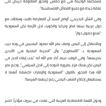
مشلكتها الوحيدة هي مع حماس، ومحور المقاومة حريص على
علاقة جيدة مع جميع الفصائل الفلسطينية".
وفي الشأن البحريني، أوضح السيد أن المعارضة طلبت وساطات مع
دول عربية بينها قطر وتركيا والكويت لحل الأزمة لكن السعودية
"تمنع حصول حوار".
وبالانتقال إلى اليمن، وصف نصر الله صمود اليمنيين في وجه حرب
السعودية بـ "الأسطوري" وأن "التجربة اليمنية هي الأجدى
بتدريسها". وفي الوقت عينه، أكد نصر الله أنه "يجب إبقاء الحذر في
اليمن لكن هناك قرار بضرورة التوجه إلى الحل السياسي"، وختم نصر
الله هذا المحور بالقول "السعودية والإمارات اكتشفتا أنهما لا
يستطيعان إخضاع الشعب اليمني رغم حربهما الشرسة".
وحول القمة الاقتصادية العربية التي عقدت في بيروت مؤخراً، اعتبر