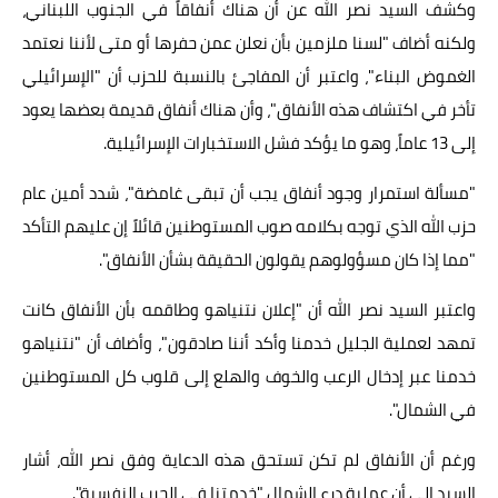
وكشف السيد نصر الله عن أن هناك أنفاقاً في الجنوب اللبناني،
ولكنه أضاف "لسنا ملزمين بأن نعلن عمن حفرها أو متى لأننا نعتمد
الغموض البناء"، واعتبر أن المفاجئ بالنسبة للحزب أن "الإسرائيلي
تأخر في اكتشاف هذه الأنفاق"، وأن هناك أنفاق قديمة بعضها يعود
إلى 13 عاماً، وهو ما يؤكد فشل الاستخبارات الإسرائيلية.
"مسألة استمرار وجود أنفاق يجب أن تبقى غامضة"، شدد أمين عام
حزب الله الذي توجه بكلامه صوب المستوطنين قائلاً إن عليهم التأكد
"مما إذا كان مسؤولوهم يقولون الحقيقة بشأن الأنفاق".
واعتبر السيد نصر الله أن "إعلان نتنياهو وطاقمه بأن الأنفاق كانت
تمهد لعملية الجليل خدمنا وأكد أننا صادقون"، وأضاف أن "نتنياهو
خدمنا عبر إدخال الرعب والخوف والهلع إلى قلوب كل المستوطنين
في الشمال".
ورغم أن الأنفاق لم تكن تستحق هذه الدعاية وفق نصر الله، أشار
السيد إلى أن عملية درع الشمال "خدمتنا في الحرب النفسية".