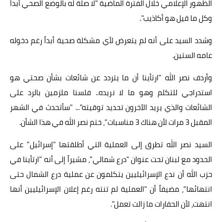
الظهور الإعلامي خلال الفترة الماضية "لا صلة له بالوضع الصحي أبداً
وكل ما قيل هو أكاذيب".
وشدد السيد على أنه لم يتعرض لأي مشكلة صحية أبداً رغم دخوله
عامه الستين.
وأردف نصر الله "ارتأينا أن ما يتردد عن شائعات بشأن صحتي هو
استدراجي للتكلم وهو ما لا نريده.. فلسنا ملزمين بالرد على
الشائعات والذي يريد الآخرون تحديد توقيته"... "سأتحدث في الشهر
المقبل 3 مرات لأن هناك 3 مناسبات"، ختم نصر الله في هذا الشأن.
السيد نصر الله تطرق إلى العملية التي أطلقتها "إسرائيل" على
الحدود مع لبنان تحت عنوان "درع شمالي"، مشيراً إلى أنه "ارتأينا في
حزب الله أن ندع الإسرائيليين يتكلمون عن عملية درع الشمال حتى
انتهائها"، مضيفاً أن "العملية لم تنته رغم إعلان الإسرائيليين أنها
انتهت، لأن الحفارات ما زالت تعمل".