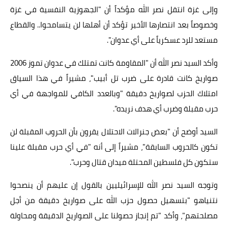
وإلى غزة انتقل نصر الله مؤكداً أن "الجهوزية النفسية في غزة
وخصوصاً بعد انتصارها الأخير تؤكد أن أهلها لن يتسامحوا.. والقطاع
مستعد للرد عسكرياً على أي عدوان".
وأكد السيد نصر الله أن "المقاومة كانت تمتلك في عدوان تموز 2006
صواريخ كانت قادرة على ضرب تل أبيب"، مشيراً في هذا السياق
امتلاك الحزب لصواريخ دقيقة "وبالعدد الكافي للمواجهة في أي
حرب مقبلة وضرب أي هدف نريده".
السيد أوضح أن "بعض جنرالات الاحتلال يقرون بأن الحروب المقبلة لن
تكون كالحروب السابقة"، مشيراً إلى أنه "في أي حرب مقبلة علينا
ستكون كل فلسطين المحتلة ميدان قتال وحرب".
وتوجه السيد نصر الله للإسرائيليين بالقول إن عليهم أن ينصحوا
نتنياهو "بتسهيل حصول حزب الله على صواريخ دقيقة من أجل
مصلحتهم"، وأكد "تم إنجاز حصولنا على الصواريخ الدقيقة ومحاولة