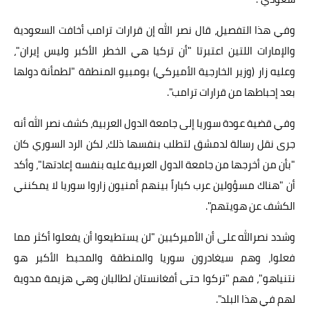
وفي هذا التفصيل، قال نصر الله إن قرارات ترامب أخافت السعودية
والإمارات اللتين اعتبرتا "أن تركيا هي الخطر الأكبر وليس إيران"،
وعليه زار (وزير الخارجية الأميركي) بومبيو المنطقة "لطمأنة دولها
بعد إحباطها من قرارات ترامب".
وفي قضية عودة سوريا إلى جامعة الدول العربية، كشف نصر الله أنه
جرى نقل رسالة لدمشق لتطلب بنفسها ذلك، لكن الرد السوري كان
"بأن من أخرجها من جامعة الدول العربية عليه بنفسه إعادتها"، وأكد
أن "هناك مسؤولين عرب كباراً بينهم أمنيون زاروا سوريا لا يمكنني
الكشف عن هويتهم".
وشدد نصرالله على أن الأميركيين "لن يستطيعوا أن يفعلوا أكثر مما
فعلوا، وهم سيغادرون سوريا والمنطقة والمحبط الأكبر هو
نتنياهو"، فهم "تركوا حتى أفغانستان لطالبان وهي هزيمة مدوية
لهم في هذا البلد".