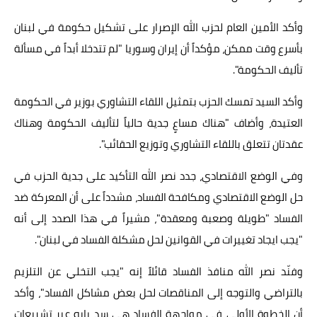
وأكد الأمين العام لحزب الله الإصرار على تشكيل حكومة في لبنان
بأسرع وقت ممكن، مؤكداً أن إيران وسوريا "لم تتدخلا أبداً في مسألة
تأليف الحكومة".
وأكد السيد تمسك الحزب بتمثيل اللقاء التشاوري بوزير في الحكومة
العتيدة، وأضاف "هناك مساعٍ جدية حالياً لتأليف الحكومة وهناك
عقدتان تتعلق باللقاء التشاوري وتوزيع الحقائب".
وفي الوضع الاقتصادي، جدد نصر الله التأكيد على جدية الحزب في
حل الوضع الاقتصادي ومكافحة الفساد، مشدداً على أن المعركة ضد
الفساد "طويلة وصعبة ومعقدة"، مشيراً في هذا الصدد إلى أنه
"يجب ايجاد تغييرات في القوانين لحل مشكلة الفساد في لبنان".
وفنّد نصر الله منافذ الفساد قائلاً إنه "يجب التخلي عن التلزيم
بالتراضي والتوجه إلى المناقصات لحل بعض مشاكل الفساد"، وأكد
أن الخطوة الأولى في مواجهة الفساد هي سد بابه عبر تشريعات