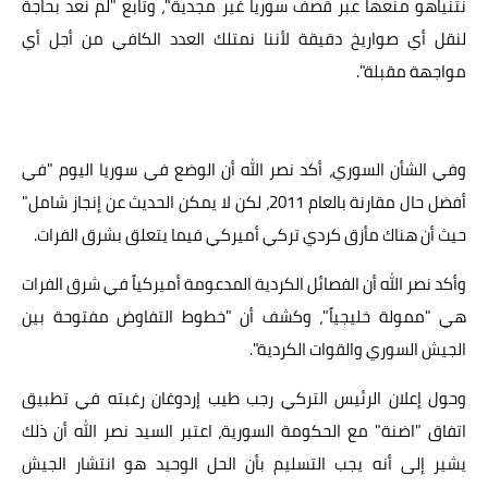
نتنياهو منعها عبر قصف سوريا غير مجدية"، وتابع "لم نعد بحاجة
لنقل أي صواريخ دقيقة لأننا نمتلك العدد الكافي من أجل أي
مواجهة مقبلة".
وفي الشأن السوري، أكد نصر الله أن الوضع في سوريا اليوم "في
أفضل حال مقارنة بالعام 2011، لكن لا يمكن الحديث عن إنجاز شامل"
حيث أن هناك مأزق كردي تركي أميركي فيما يتعلق بشرق الفرات.
وأكد نصر الله أن الفصائل الكردية المدعومة أميركياً في شرق الفرات
هي "ممولة خليجياً"، وكشف أن "خطوط التفاوض مفتوحة بين
الجيش السوري والقوات الكردية".
وحول إعلان الرئيس التركي رجب طيب إردوغان رغبته في تطبيق
اتفاق "اضنة" مع الحكومة السورية، اعتبر السيد نصر الله أن ذلك
يشير إلى أنه يجب التسليم بأن الحل الوحيد هو انتشار الجيش