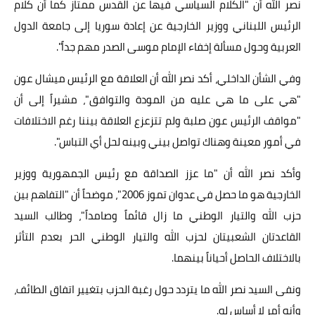
نصر الله أن "الكلام السياسي فيها عن القدس ممتاز كما أن كلام
الرئيس اللبناني ووزير الخارجية عن إعادة سوريا إلى جامعة الدول
العربية وحول مسألة إخفاء الإمام موسى الصدر مهم جداً".
وفي الشأن الداخلي، أكد نصر الله أن العلاقة مع الرئيس ميشال عون
"هي على ما هي عليه من المودة والتوافق"، مشيراً إلى أن
"مواقف الرئيس عون صلبة ولم تتزعزع العلاقة بيننا رغم الاختلافات
في أمور معينة وهناك تواصل بيني وبينه لحل أي التباس".
وأكد نصر الله أن "ما عزز الصداقة مع رئيس الجمهورية ووزير
الخارجية هو ما حصل في عدوان تموز 2006"، موضحاً أن "التفاهم بين
حزب الله والتيار الوطني ما زال قائماً وصامداً"، وطالب السيد
القاعدتان الشعبيتان لحزب الله والتيار الوطني الحر بعدم التأثر
بالاختلاف الحاصل أحياناً بينهما.
ونفى السيد نصر الله ما يتردد حول رغبة الحزب بتغيير اتفاق الطائف،
وأنه أمر لا أساس له.