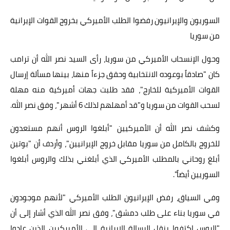
السوريون والإيرانيون رفضوا الطلب الأميركي بخروج القوات الإيرانية
من سوريا
وحول الإنسحاب الأميركي من سوريا، رأى السيد نصر الله أن ترامب
كان "صادقاً بوعوده الانتخابية وحقق جزءاً منها، بينها مسألة إرسال
القوات الأميركية للخارج"، فقد طلبت جهات أميركية منه مهلة
لسحب القوات من سوريا و"قد أمهلهم لذلك 6 أشهر"، وفق نصر الله.
وكشف نصر الله أن الأميركيين "أبلغوا الروس أنهم مستعدون
للخروج بالكامل من سوريا مقابل خروج الإيرانيين"، وأردف أن "بوتين
أبلغ روحاني بالمطلب الأميركي الذي أبلغني بذلك والروس أبلغوا
السوريين أيضاً".
وفي السياق، رفض الإيرانيون الطلب الأميركي "لأنهم موجودون
في سوريا بناء على طلب دمشق"، وفق نصر الله الذي أشار إلى أن
"الروس اكتفوا بنقل الرسالة الإيرانية إلى الأميركيين الذين عادوا