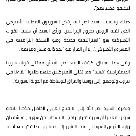
ليكثفوا عملياتهم".
كذلك وبحسب السيد نصر الله رفض السوريون المطلب الأميركي
الذي نقله الروس بخروج الإيرانيين، ورأى السيد أن سحب القوات
الأميركية هو "استراتيجية جديدة وهو النسخة الترامبية في
المشروع الأميركي"، إلا أن القرار هو "بحد ذاته فشل وهزيمة".
وفي هذا السياق، كشف السيد نصر الله أن ممثلي قوات سوريا
الديمقراطية "قسد" بعد تخلي الأميركيين عنهم طلبوا "لقاءنا في
بيروت وتوجهوا إلى روسيا والعراق للوساطة مع الدولة السورية".
وتطرق السيد نصر الله إلى الانفتاح العربي الحاصل مؤخراً باتجاه
سوريا، معتبراً أن سببه "قرار ترامب بالانسحاب من سوريا"، وكشف أن
زيارة الرئيس السوداني عمر البشير إلى دمشق حصلت "بضوء أخضر
سعودي".