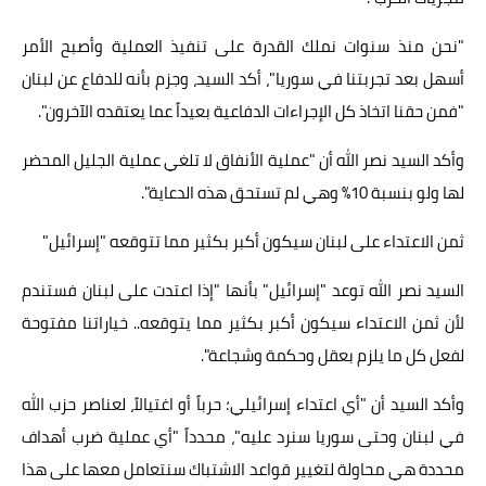
"نحن منذ سنوات نملك القدرة على تنفيذ العملية وأصبح الأمر
أسهل بعد تجربتنا في سوريا"، أكد السيد، وجزم بأنه للدفاع عن لبنان
"فمن حقنا اتخاذ كل الإجراءات الدفاعية بعيداً عما يعتقده الآخرون".
وأكد السيد نصر الله أن "عملية الأنفاق لا تلغي عملية الجليل المحضر
لها ولو بنسبة 10% وهي لم تستحق هذه الدعاية".
ثمن الاعتداء على لبنان سيكون أكبر بكثير مما تتوقعه "إسرائيل"
السيد نصر الله توعد "إسرائيل" بأنها "إذا اعتدت على لبنان فستندم
لأن ثمن الاعتداء سيكون أكبر بكثير مما يتوقعه.. خياراتنا مفتوحة
لفعل كل ما يلزم بعقل وحكمة وشجاعة".
وأكد السيد أن "أي اعتداء إسرائيلي؛ حرباً أو اغتيالاً، لعناصر حزب الله
في لبنان وحتى سوريا سنرد عليه"، محدداً "أي عملية ضرب أهداف
محددة هي محاولة لتغيير قواعد الاشتباك سنتعامل معها على هذا