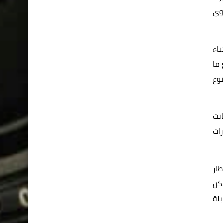
توى
ناء
 ما
نوع
ام الحكم عام 1954، وحينها كانت
ات
طار
لكن
بلة