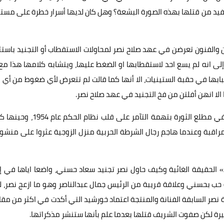
فيد من قتلها بهذه الصورة البشعة؟ وهل كان لديها أسرار خطرة على مس
 والفنون تعرضن في عهد صلاح نصر لمحاولات الاستقطاب أو التجنيد باستث
لى انه لم يسع احد لاستقطابها او الضغط عليها، ويتشابه كلامها هذا مع
بابها في حقبة الستينيات، الا أنها كما قالت لم تتعرض لأي ضغوط من أي 
لا انهن أفلتن من فخ التجنيد في عهد صلاح نصر.
أما الراقصة الفنانة الجميلة تحية كاريوكا، فقد دخلت السجن في مطلع الثورة بتهمة التآمر على قلب نظ
بة وعندما هاجم رجال الشرطة الحربية منزل الزوجية عثروا على منشور
 الحقيقة الغائبة وكيف حاول نصر تجنيد سعاد حسني، واضعا اياها في إ
 حب بحسني وعلاقة قريبة من الرئيس جمال عبدالناصر وهو ما ازعج نصر، 
صر السابقة الفنانة والمنتجة اعتماد خورشيد التي أكدت في اكثر من مقا
يرة لكن صفوت الشريف قتلها بعدما علم بأنها ستنشر مذكراتها.