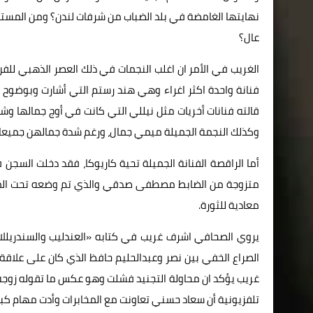
نهايتها الغامضة في بلد الضباب من شرفات لندن؟ ومن المست
عال؟
الغريب في الأمر ان اغلب النجمات في ذلك العصر الذهبي للفن
فنانة واحدة اكثر اغراء وهي هند رستم التي أشارت وبوضوح إ
قالته فنانات أخريات مثل نيللي التي كانت في أوج جمالها وش
وكذلك النجمة الجميلة ميمي جمال، ورغم شدة جمالهن جميعا ا
متزوجة من الضابط مصطفى صدقي والذي تم وضعه تحت المراق
معادية للثورة.
يروي الصحافي اشرف غريب في كتابه «العندليب والسندريللا»
الصراع الخفي بين نصر وعبدالحليم حافظ الذي كان على علاقة
غريب يؤكد ان محاولة التجنيد فشلت وهو عكس ما تقوله زوجة ن
تلفزيونية أن سعاد حسني تعاونت مع المخابرات وأدت مهام كب