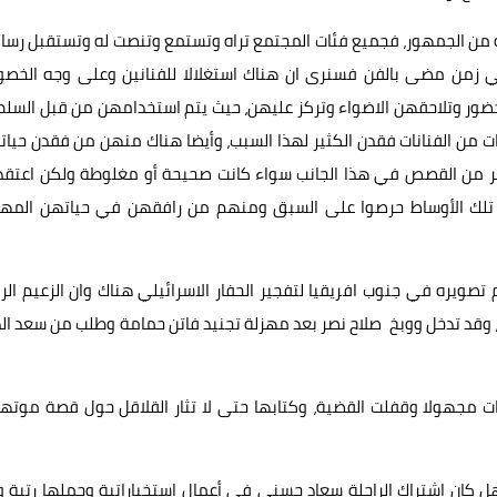
 من الجمهور، فجميع فئات المجتمع تراه وتستمع وتنصت له وتستقبل رسائ
ي زمن مضى بالفن فسنرى ان هناك استغلالا للفنانين وعلى وجه الخص
وحضور وتلاحقهن الاضواء وتركز عليهن، حيث يتم استخدامهن من قبل السل
ات من الفنانات فقدن الكثير لهذا السبب، وأيضا هناك منهن من فقدن حيا
ثير من القصص في هذا الجانب سواء كانت صحيحة أو مغلوطة ولكن اعتقد 
في تلك الأوساط حرصوا على السبق ومنهم من رافقهن في حياتهن المهن
صويره في جنوب افريقيا لتفجير الحفار الاسرائيلي هناك وان الزعيم الر
، وقد تدخل ووبخ صلاح نصر بعد مهزلة تجنيد فاتن حمامة وطلب من سعد ال
ات مجهولا وقفلت القضية، وكتابها حتى لا تثار القلاقل حول قصة موتها
هل كان اشتراك الراحلة سعاد حسني في أعمال استخباراتية وحملها رتبة و