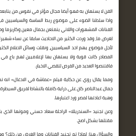
الفن لا يستهان به فهو أيضا مجال مؤثر في نفوس من يتابعه
واذا سلطنا الضوء على موضوع ربط الساسة والسياسيين ف
الفنانات المشهورات واللاتي يتمتعن بجمال معين وكاريزما 
لغرض ما، وقد وردت الكثير من الاحاديث سابقا عن نساء شهير
لأجل موضوع يهم احد السياسيين، ونقلت وسائل الاعلام الك
المصادر كانت قوية ولا يستهان بها لإعلاميين لهم باع 
فاقتنصوا العديد من الفرص لتقصي الاخبار.
ومما يقال: روي عن حكاية فيلم «عماشة في الادغال» انه تم ت
جمال عبدالناصر كان على دراية كاملة بالنشاط لفريق السيطرة
وهبة اعادتها لمصر ورد اعتبارها.
وعن تجنيد «السندريللا» الراحلة سعاد حسني وموتها الذي ب
مقتلها بشكل اصح.
والسؤال هنا: لماذا تم تجنيد الفنانات وما الغرض من ذلك؟ و