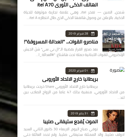
الهاتف الذكي الثوري itel A70
شنجن، الصين — تفخر itel، وهي علامة تجارية موثوقة للحياة
الذكية، بالإعلان عن وصول هاتفها الذكي الذي طال انتظاره itel A…
28 فبراير 2019
مناصرو القوات... "العدالة المسروقة"!
بعد صدور القرار بقضية الـ"ال بي سي" شنّ الجيش
الإلكتروني للقوات اللبنانية حملة تحت هاشتاغ: "#العدالة_ا…
01 فبراير 2020
بريطانيا خارج الاتحاد الأوروبي
بريطانيا خارج الاتحاد الأوروبي Share خرجت بريطانيا
من الاتحاد الأوروبي، منهية بذلك 47 عاما من الزواج الصاخب بين
لند…
31 يناير 2019
الموت يُفجع ستيفاني صليبا
توفي صباح اليوم، الاربعاء 30 كانون الثاني، السيد
ادولف صليبا، والد الممثلة ستيفاني صليبا. ولم تحدد العائلة حتى