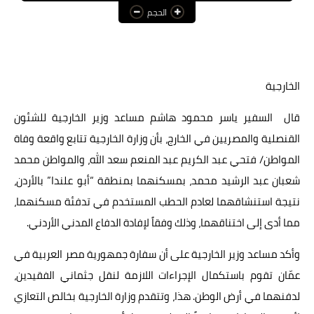
الحجم
عالم المرأة
فن وثقافة
أخبار مصر
الخارجية
أخبار عربية
قال السفير ياسر محمود هاشم مساعد وزير الخارجية للشئون
القنصلية والمصريين في الخارج، بأن وزارة الخارجية تتابع واقعة وفاة
أخبار النجوم
المواطن/ فتحي عبد الكريم عبد المنعم سعد الله، والمواطن محمد
أخبار العالم
شعبان عبد الرشيد محمد، بمسكنهما بمنطقة “أبو علندا” بالأردن،
نتيجة استنشاقهما لعادم الحطب المستخدم في تدفئة مسكنهما،
مما أدى إلى اختناقهما، وذلك وفقاً لإفادة الدفاع المدني الأردني.
وأكد مساعد وزير الخارجية على أن سفارة جمهورية مصر العربية في
عمّان تقوم باستكمال الإجراءات اللازمة لنقل جثماني الفقيدين،
لدفنهما في أرض الوطن. هذا، وتتقدم وزارة الخارجية بخالص التعازي