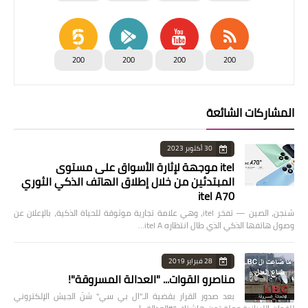
200
200
200
200
المشاركات الشائعة
30 أكتوبر 2023
itel موجهة لإثارة الأسواق على مستوى
المبتدئين من خلال إطلاق الهاتف الذكي الثوري
itel A70
شنجن، الصين — تفخر itel، وهي علامة تجارية موثوقة للحياة الذكية، بالإعلان عن
وصول هاتفها الذكي الذي طال انتظاره itel A…
28 فبراير 2019
مناصرو القوات... "العدالة المسروقة"!
بعد صدور القرار بقضية الـ"ال بي سي" شنّ الجيش الإلكتروني