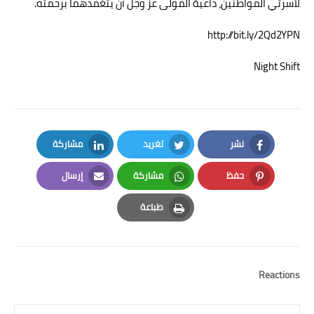
لأسرتي المواطنين، داعيةً المولى عز وجل أن يتغمدهما برحمته.
http://bit.ly/2Qd2YPN
Night Shift
نشر
تغريد
مشاركة
LinkedIn
Twitter
Facebook
حفظ
مشاركة
إرسال
Email
Whatsapp
Pinterest
طباعة
Print
Reactions