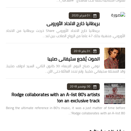
للقوات اللبنانية حملة تحت هاشتاغ: "#العدالة_ا…
01 فبراير 2020
بريطانيا خارج الاتحاد الأوروبي
بريطانيا خارج الاتحاد الأوروبي Share خرجت بريطانيا من الاتحاد
الأوروبي، منهية بذلك 47 عاما من الزواج الصاخب بين لند…
31 يناير 2019
الموت يُفجع ستيفاني صليبا
توفي صباح اليوم، الاربعاء 30 كانون الثاني، السيد ادولف صليبا،
والد الممثلة ستيفاني صليبا. ولم تحدد العائلة حتى الآن…
30 نوفمبر 2018
Rodge collaborates with an A-list 80’s artists
on an exclusive track!
Being the ultimate reference in 80’s music, it was a just matter of time before
Rodge collaborates with an A-list 80’…