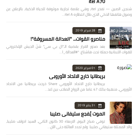
itel A70
شنجن، الصين — تفخر itel، وهي علامة تجارية موثوقة للحياة الذكية، بالإعلان عن
وصول هاتفها الذكي الذي طال انتظاره itel A…
28 فبراير 2019
مناصرو القوات... "العدالة المسروقة"!
بعد صدور القرار بقضية الـ"ال بي سي" شنّ الجيش الإلكتروني
للقوات اللبنانية حملة تحت هاشتاغ: "#العدالة_ا…
01 فبراير 2020
بريطانيا خارج الاتحاد الأوروبي
بريطانيا خارج الاتحاد الأوروبي Share خرجت بريطانيا من الاتحاد
الأوروبي، منهية بذلك 47 عاما من الزواج الصاخب بين لند…
31 يناير 2019
الموت يُفجع ستيفاني صليبا
توفي صباح اليوم، الاربعاء 30 كانون الثاني، السيد ادولف صليبا،
والد الممثلة ستيفاني صليبا. ولم تحدد العائلة حتى الآن…