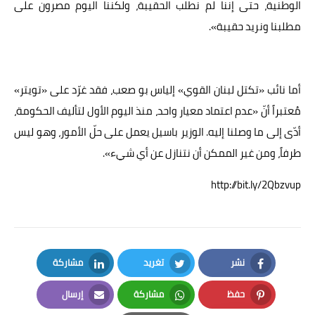
الوطنية، حتى إننا لم نطلب الحقيبة، ولكننا اليوم مصرون على
مطلبنا ونريد حقيبة».
أما نائب «تكتل لبنان القوي» إلياس بو صعب، فقد غرّد على «تويتر»
مُعتبراً أنّ «عدم اعتماد معيار واحد، منذ اليوم الأول لتأليف الحكومة،
أدّى إلى ما وصلنا إليه. الوزير باسيل يعمل على حلّ الأمور، وهو ليس
طرفاً، ومن غير الممكن أن نتنازل عن أي شيء».
http://bit.ly/2Qbzvup
نشر
تغريد
مشاركة
LinkedIn
Twitter
Facebook
حفظ
مشاركة
إرسال
Email
Whatsapp
Pinterest