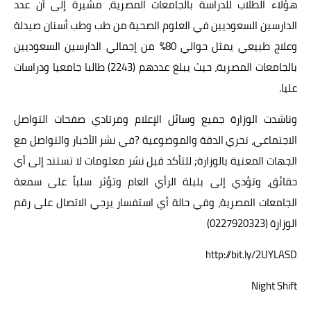
هؤلاء الطلاب للدراسة بالجامعات المصرية، مشيرة إلى أن عدد
الدارسين السعوديين في العلوم الصحية من طب وطب أسنان صيدلة
وعلاج طبيعي يمثل حوالي 80% من إجمالي الدارسين السعوديين
بالجامعات المصرية، حيث يبلغ عددهم (2243) طالبا جامعيا ودراسات
عليا.
وناشدت الوزارة جميع وسائل الإعلام ومرتادي صفحات التواصل
الاجتماعي، تحري الدقة والموضوعية ?في نشر الأخبار والتواصل مع
الجهات المعنية بالوزارة; للتأكد قبل نشر معلومات لا تستند إلى أي
حقائق، وتؤدي إلى بلبلة الرأي العام وتؤثر سلباً على سمعة
الجامعات المصرية، وفي حالة أي استفسار يرجي الاتصال على رقم
الوزارة (0227920323)
http://bit.ly/2UYLASD
Night Shift