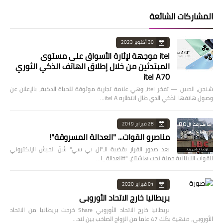
المشاركات الشائعة
30 أكتوبر 2023
itel موجهة لإثارة الأسواق على مستوى
المبتدئين من خلال إطلاق الهاتف الذكي الثوري
itel A70
شنجن، الصين — تفخر itel، وهي علامة تجارية موثوقة للحياة الذكية، بالإعلان عن
وصول هاتفها الذكي الذي طال انتظاره itel A…
28 فبراير 2019
مناصرو القوات... "العدالة المسروقة"!
بعد صدور القرار بقضية الـ"ال بي سي" شنّ الجيش الإلكتروني
للقوات اللبنانية حملة تحت هاشتاغ: "#العدالة_ا…
01 فبراير 2020
بريطانيا خارج الاتحاد الأوروبي
بريطانيا خارج الاتحاد الأوروبي Share خرجت بريطانيا من الاتحاد
الأوروبي، منهية بذلك 47 عاما من الزواج الصاخب بين لند…