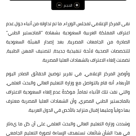
الحجم
عالم المرأة
فن وثقافة
نفى المركز الإعلامي لمجلس الوزراء، ما تم تداوله من أنباء حول عدم
اعتراف المملكة العربية السعودية بشهادة “الماجستير الطبي”
أخبار مصر
الصادرة من الجامعات المصرية، بعد إصدار الهيئة السعودية
أخبار عربية
للتخصصات الصحية لائحة تنفيذية جديدة، لتصنيف المهن الطبية،
تضمنت إلغاء الاعتراف بالشهادات العليا المصرية.
أخبار النجوم
أخبار العالم
وأوضح المركز الإعلامي، في تقرير توضيح الحقائق الصادر اليوم
الأربعاء، أنه قام بالتواصل مع وزارة التعليم العالي والبحث العلمي،
والتي نفت تلك الأنباء تماماً، موكدةً عدم إلغاء السعودية الاعتراف
بالماجستير الطبي المصري، وأن الشهادات العليا المصرية معترف
بها دولياً وعليها إقبال متزايد بالأخص في الدول العربية.
وشددت وزارة التعليم العالي والبحث العلمي على أن كل ما يoثار
في هذا الشأن شائعات تستهدف الإساءة لصورة التعليم الجامعي