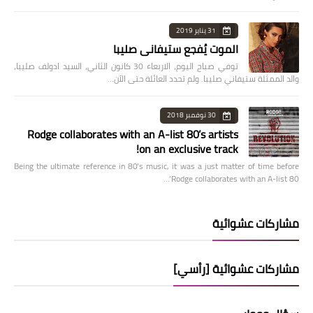
31 يناير 2019
الموت يُفجع ستيفاني صليبا
توفي صباح اليوم، الاربعاء 30 كانون الثاني، السيد ادولف صليبا،
والد الممثلة ستيفاني صليبا. ولم تحدد العائلة حتى الآن…
30 نوفمبر 2018
Rodge collaborates with an A-list 80’s artists
on an exclusive track!
Being the ultimate reference in 80’s music, it was a just matter of time before
Rodge collaborates with an A-list 80’…
مشاركات عشوائية
مشاركات عشوائية [رأسي]