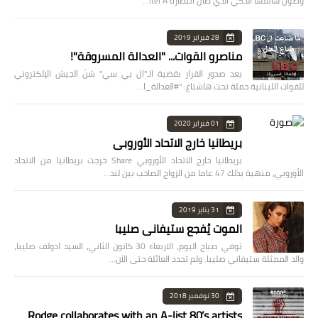
وصول هاتفها الذكي الذي طال انتظاره itel A…
28 فبراير 2019
مناصرو القوات... "العدالة المسروقة"!
بعد صدور القرار بقضية الـ"ال بي سي" شنّ الجيش الإلكتروني
للقوات اللبنانية حملة تحت هاشتاغ: "#العدالة_ا…
01 فبراير 2020
بريطانيا خارج الاتحاد الأوروبي
بريطانيا خارج الاتحاد الأوروبي Share خرجت بريطانيا من الاتحاد
الأوروبي، منهية بذلك 47 عاما من الزواج الصاخب بين لند…
31 يناير 2019
الموت يُفجع ستيفاني صليبا
توفي صباح اليوم، الاربعاء 30 كانون الثاني، السيد ادولف صليبا،
والد الممثلة ستيفاني صليبا. ولم تحدد العائلة حتى الآن…
30 نوفمبر 2018
Rodge collaborates with an A-list 80’s artists