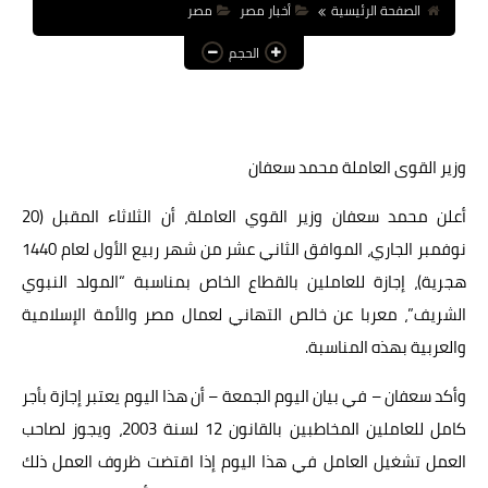
الصفحة الرئيسية
أخبار مصر
مصر
عالم المرأة
الحجم
فن وثقافة
أخبار مصر
وزير القوى العاملة محمد سعفان
أخبار عربية
أخبار النجوم
أعلن محمد سعفان وزير القوي العاملة، أن الثلاثاء المقبل (20
نوفمبر الجاري، الموافق الثاني عشر من شهر ربيع الأول لعام 1440
أخبار العالم
هجرية)، إجازة للعاملين بالقطاع الخاص بمناسبة “المولد النبوي
الشريف”، معربا عن خالص التهاني لعمال مصر والأمة الإسلامية
والعربية بهذه المناسبة.
وأكد سعفان – في بيان اليوم الجمعة – أن هذا اليوم يعتبر إجازة بأجر
كامل للعاملين المخاطبين بالقانون 12 لسنة 2003، ويجوز لصاحب
العمل تشغيل العامل في هذا اليوم إذا اقتضت ظروف العمل ذلك