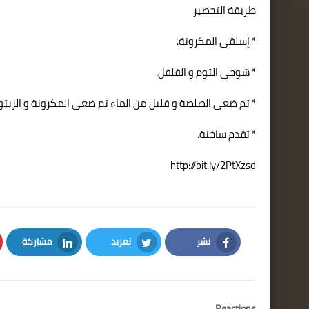
طريقة التحضير
* إسلقى المكرونة.
* شوحى الثوم و الفلفل.
* ثم ضعى الصلصة و قليل من الماء ثم ضعى المكرونة و الزيتون
* تقدم ساخنة.
http://bit.ly/2PtXzsd
نشر
تغريد
مشاركة
LinkedIn
Twitter
Facebook
Reactions