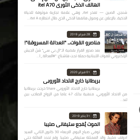
الهاتف الذكي الثوري itel A70
شنجن، الصين — تفخر itel، وهي علامة تجارية موثوقة للحياة
الذكية، بالإعلان عن وصول هاتفها الذكي الذي طال انتظاره itel A…
28 فبراير 2019
مناصرو القوات... "العدالة المسروقة"!
بعد صدور القرار بقضية الـ"ال بي سي" شنّ الجيش
الإلكتروني للقوات اللبنانية حملة تحت هاشتاغ: "#العدالة_ا…
01 فبراير 2020
بريطانيا خارج الاتحاد الأوروبي
بريطانيا خارج الاتحاد الأوروبي Share خرجت بريطانيا
من الاتحاد الأوروبي، منهية بذلك 47 عاما من الزواج الصاخب بين
لند…
31 يناير 2019
الموت يُفجع ستيفاني صليبا
توفي صباح اليوم، الاربعاء 30 كانون الثاني، السيد
ادولف صليبا، والد الممثلة ستيفاني صليبا. ولم تحدد العائلة حتى