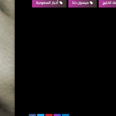
د الخليج
ميسون حنا
أخبار السعودية