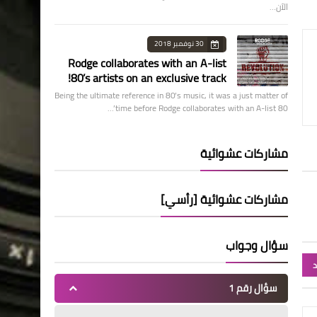
الآن…
30 نوفمبر 2018
Rodge collaborates with an A-list
80’s artists on an exclusive track!
Being the ultimate reference in 80’s music, it was a just matter of
time before Rodge collaborates with an A-list 80’…
مشاركات عشوائية
مشاركات عشوائية [رأسي]
سؤال وجواب
د
سؤال رقم 1