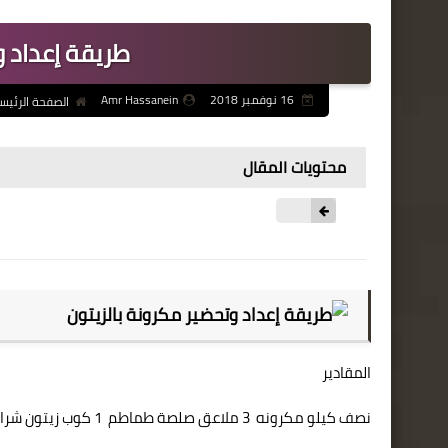
طريقة إعداد و
16 نوفمبر 2018
Amr Hassanein
الصفحة الرئيس
محتويات المقال
المقادير
نصف كيلو مكرونه 3 ملاعق صلصة طماطم 1 كوب زيتون شرائح ملح و فلفل فلفل رومى شطة ثوم