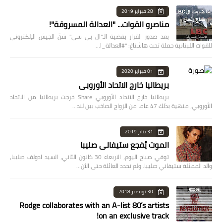
28 فبراير 2019
مناصرو القوات... "العدالة المسروقة"!
بعد صدور القرار بقضية الـ"ال بي سي" شنّ الجيش الإلكتروني
للقوات اللبنانية حملة تحت هاشتاغ: "#العدالة_ا…
01 فبراير 2020
بريطانيا خارج الاتحاد الأوروبي
بريطانيا خارج الاتحاد الأوروبي Share خرجت بريطانيا من الاتحاد
الأوروبي، منهية بذلك 47 عاما من الزواج الصاخب بين لند…
31 يناير 2019
الموت يُفجع ستيفاني صليبا
توفي صباح اليوم، الاربعاء 30 كانون الثاني، السيد ادولف صليبا،
والد الممثلة ستيفاني صليبا. ولم تحدد العائلة حتى الآن…
30 نوفمبر 2018
Rodge collaborates with an A-list 80’s artists
on an exclusive track!