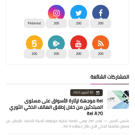
Pinterest
200
200
200
200
200
200
200
المشاركات الشائعة
30 أكتوبر 2023
itel موجهة لإثارة الأسواق على مستوى
المبتدئين من خلال إطلاق الهاتف الذكي الثوري
itel A70
شنجن، الصين — تفخر itel، وهي علامة تجارية موثوقة للحياة الذكية، بالإعلان عن
وصول هاتفها الذكي الذي طال انتظاره itel A…