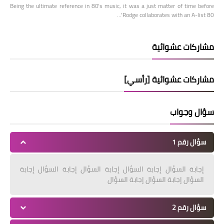
Being the ultimate reference in 80’s music, it was a just matter of time before
Rodge collaborates with an A-list 80’…
مشاركات عشوائية
مشاركات عشوائية [رأسي]
سؤال وجواب
سؤال رقم 1
إجابة السؤال إجابة السؤال إجابة السؤال إجابة السؤال إجابة
السؤال إجابة السؤال إجابة السؤال
سؤال رقم 2