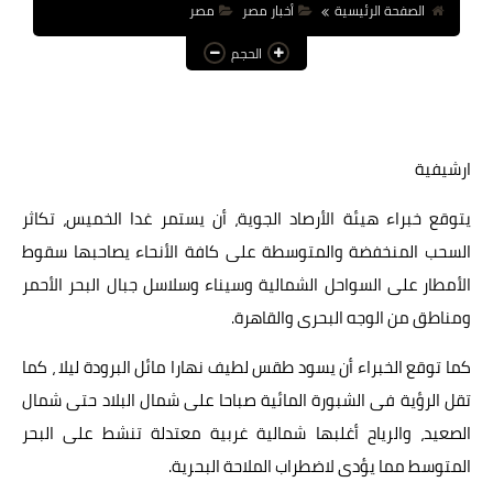
الصفحة الرئيسية
أخبار مصر
مصر
عالم المرأة
الحجم
فن وثقافة
أخبار مصر
ارشيفية
أخبار عربية
أخبار النجوم
يتوقع خبراء هيئة الأرصاد الجوية، أن يستمر غدا الخميس، تكاثر
السحب المنخفضة والمتوسطة على كافة الأنحاء يصاحبها سقوط
أخبار العالم
الأمطار على السواحل الشمالية وسيناء وسلاسل جبال البحر الأحمر
ومناطق من الوجه البحرى والقاهرة.
كما توقع الخبراء أن يسود طقس لطيف نهارا مائل البرودة ليلا ، كما
تقل الرؤية فى الشبورة المائية صباحا على شمال البلاد حتى شمال
الصعيد، والرياح أغلبها شمالية غربية معتدلة تنشط على البحر
المتوسط مما يؤدى لاضطراب الملاحة البحرية.