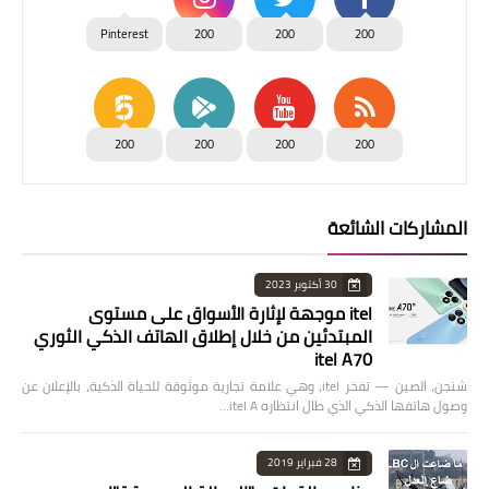
Pinterest
200
200
200
200
200
200
200
المشاركات الشائعة
30 أكتوبر 2023
itel موجهة لإثارة الأسواق على مستوى
المبتدئين من خلال إطلاق الهاتف الذكي الثوري
itel A70
شنجن، الصين — تفخر itel، وهي علامة تجارية موثوقة للحياة الذكية، بالإعلان عن
وصول هاتفها الذكي الذي طال انتظاره itel A…
28 فبراير 2019