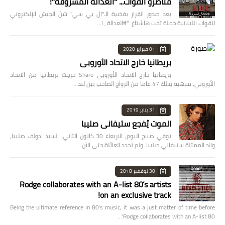
مناصرو القوات... "العدالة المسروقة"!
بعد صدور القرار بقضية الـ"ال بي سي" شنّ الجيش الإلكتروني
للقوات اللبنانية حملة تحت هاشتاغ: "#العدالة_ا…
01 فبراير 2020
بريطانيا خارج الاتحاد الأوروبي
بريطانيا خارج الاتحاد الأوروبي Share خرجت بريطانيا من الاتحاد
الأوروبي، منهية بذلك 47 عاما من الزواج الصاخب بين لند…
31 يناير 2019
الموت يُفجع ستيفاني صليبا
توفي صباح اليوم، الاربعاء 30 كانون الثاني، السيد ادولف صليبا،
والد الممثلة ستيفاني صليبا. ولم تحدد العائلة حتى الآن…
30 نوفمبر 2018
Rodge collaborates with an A-list 80’s artists
on an exclusive track!
Being the ultimate reference in 80’s music, it was a just matter of time before
Rodge collaborates with an A-list 80’…