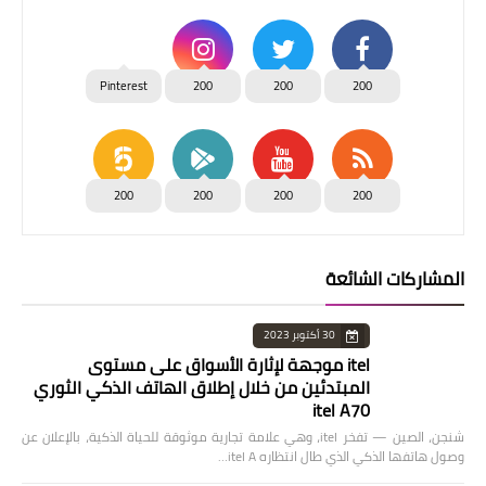
Pinterest
200
200
200
200
200
200
200
المشاركات الشائعة
30 أكتوبر 2023
itel موجهة لإثارة الأسواق على مستوى
المبتدئين من خلال إطلاق الهاتف الذكي الثوري
itel A70
شنجن، الصين — تفخر itel، وهي علامة تجارية موثوقة للحياة الذكية، بالإعلان عن
وصول هاتفها الذكي الذي طال انتظاره itel A…