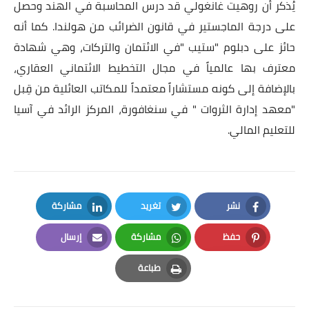
يُذكر أن روهيت غانغولي قد درس المحاسبة في الهند وحصل
على درجة الماجستير في قانون الضرائب من هولندا. كما أنه
حائز على دبلوم "ستيب
"
في الائتمان والتركات، وهي شهادة
معترف بها عالمياً في مجال التخطيط الائتماني العقاري،
بالإضافة إلى كونه مستشاراً معتمداً للمكاتب العائلية من قِبل
"معهد إدارة الثروات
"
في سنغافورة، المركز الرائد في آسيا
للتعليم المالي
.
نشر
تغريد
مشاركة
LinkedIn
Twitter
Facebook
حفظ
مشاركة
إرسال
Email
Whatsapp
Pinterest
طباعة
Print