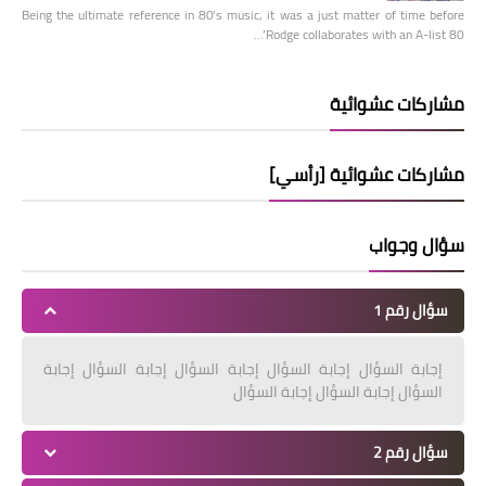
Being the ultimate reference in 80’s music, it was a just matter of time before
Rodge collaborates with an A-list 80’…
مشاركات عشوائية
مشاركات عشوائية [رأسي]
سؤال وجواب
سؤال رقم 1
إجابة السؤال إجابة السؤال إجابة السؤال إجابة السؤال إجابة
السؤال إجابة السؤال إجابة السؤال
سؤال رقم 2