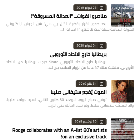
28 فبراير 2019
مناصرو القوات... "العدالة المسروقة"!
بعد صدور القرار بقضية الـ"ال بي سي" شنّ الجيش الإلكتروني
للقوات اللبنانية حملة تحت هاشتاغ: "#العدالة_ا…
01 فبراير 2020
بريطانيا خارج الاتحاد الأوروبي
بريطانيا خارج الاتحاد الأوروبي Share خرجت بريطانيا من الاتحاد
الأوروبي، منهية بذلك 47 عاما من الزواج الصاخب بين لند…
31 يناير 2019
الموت يُفجع ستيفاني صليبا
توفي صباح اليوم، الاربعاء 30 كانون الثاني، السيد ادولف صليبا،
والد الممثلة ستيفاني صليبا. ولم تحدد العائلة حتى الآن…
30 نوفمبر 2018
Rodge collaborates with an A-list 80’s artists
on an exclusive track!