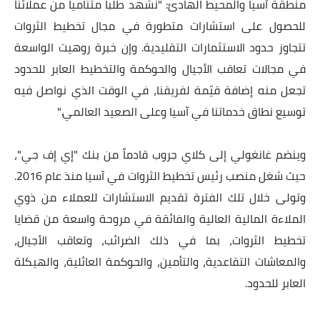
منطقة آسيا والمحيط الهادئ
:
"
نشهد طلباً متنامياً من عملائنا
للحصول على استشارات متطورة في مجال تخطيط الثروات
تتجاوز حدود الاستثمارات التقليدية. وإن خبرة روهيت الواسعة
في مجالات تعاقب الأجيال والحوكمة والتخطيط العابر للحدود
تجعل منه إضافة قيّمة لفريقنا، في الوقت الذي نواصل فيه
توسيع نطاق خدماتنا في آسيا وعلى الصعيد العالمي
".
وينضم غانغولي إلى كلاي جروب قادماً من بنك "إي إف جي
"
،
حيث شغل منصب رئيس تخطيط الثروات في آسيا منذ عام 2016.
وتولى خلال تلك الفترة تقديم الاستشارات للعملاء من ذوي
الملاءة المالية العالية والفائقة في مروحة واسعة من قضايا
تخطيط الثروات، بما في ذلك الضرائب، وتعاقب الأجيال،
والمعاشات التقاعدية، والتأمين، والحوكمة العائلية، والهيكلة
العابر للحدود
.