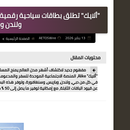
"ألايك" تطلق بطاقات سياحية رقمية
ولندن و
13 يناير 2026
AETOSWire
الصفحة الرئيسية
محتويات المقال
"ألايك" Alike، المنصة الاجتماعية الموحدة للسفر وا
في كل من دبي، ولندن، وباريس، وسنغافورة. وتوفر هذه البطا
عن قيود الباقات الثابتة، مع إمكانية توفير ما يصل إلى 50 % مقارنة بشراء التذاكر المنفصلة.