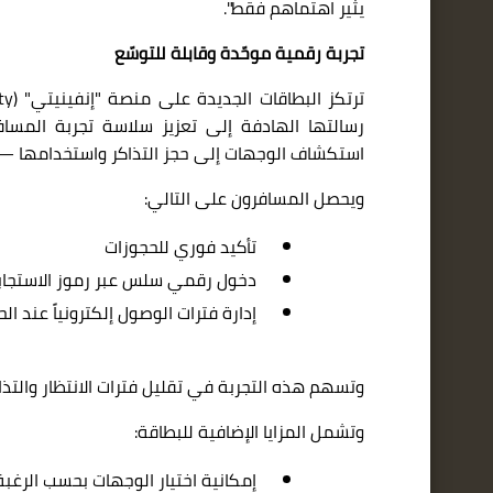
يثير اهتماهم فقط".
تجربة رقمية موحّدة وقابلة للتوسّع
ترتكز البطاقات الجديدة على منصة
"
إنفينيتي"
ity)
رسالتها الهادفة إلى تعزيز سلاسة تجربة المسافر
استكشاف الوجهات إلى حجز التذاكر واستخدامها — 
ويحصل المسافرون على التالي
:
تأكيد فوري للحجوزات
دخول رقمي سلس عبر رموز الاستجاب
إدارة فترات الوصول إلكترونياً عند الح
وتسهم هذه التجربة في تقليل فترات الانتظار والتذاك
وتشمل المزايا الإضافية للبطاقة
:
إمكانية اختيار الوجهات بحسب الرغبة