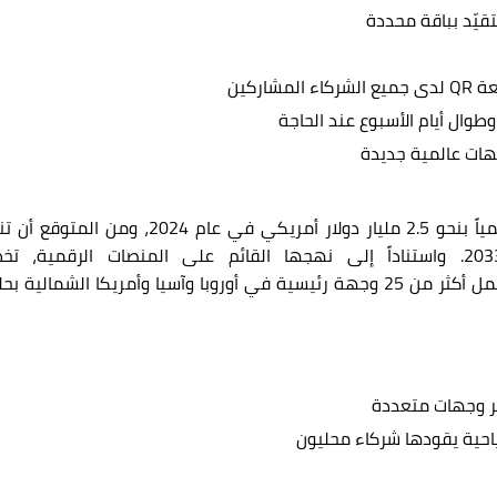
تقيّد بباقة محددة
عة
QR
لدى جميع الشركاء المشاركين
طوال أيام الأسبوع عند الحاجة
ات عالمية جديدة
اً بنحو
2.5
مليار دولار أمريكي في عام 2024، ومن المتوقع أ
.
واستناداً إلى نهجها القائم على المنصات الرقمية، تخ
لتوسيع نطاق بطاقاتها السياحية لتشمل أكثر من 25 وجهة رئيسية في أوروبا وآسيا وأمريكا الشمالية 
عبر وجهات متعددة
حية يقودها شركاء محليون