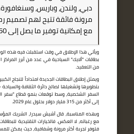
دبي، ولندن، وباريس، وسنغافورة.
مرونة فائقة تتيح لهم تصميم رحلات
مع إمكانية توفير ما يصل إلى 50 % مقارنة بشراء التذاكر المنفصلة.
ويأتي هذا الإطلاق في وقت استقبلت فيه هذه الوجه
بطاقات
"ألايك"
السياحية في عدد من أبرز المراكز 
من التعقيد.
ويمثل إطلاق البطاقات الجديدة امتداداً للنجاح الكب
بتطويرها وتشغيلها لصالح دائرة الثقافة والسياحة 
السفر الشخصية،
وسط توقعات بنمو قطاع
"
سفر ال
إلى أكثر من
315
مليار دولار بحلول عام 2029.
وبهذه المناسبة، قال آشيش سيدرا، الشريك المؤ
مع رغباته، لا العكس
. فالخيارات التقليدية للبطاقات 
فتوفر تجربة أكثر مرونة وشفافية، حيث يمكن للمست