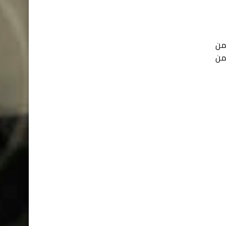
من
من