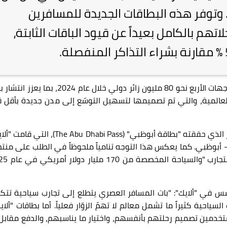
 وتوفر هذه البطاقات الجديدة للمسافرين
هم بالكامل بعيداً عن قيود الباقات الثابتة،
ات الأربع نحو
80
مليون زائر دولي
خلال عام 2024، بما يعزز انتشار
العالمية، والتي تم تصميمها لتسهيل التوسّع إلى مدن جديدة بأقل ق
ير الذي حققته
"
بطاقة أبوظبي
"
(The Abu Dhabi Pass)
، التي قامت
"ألا
– أبوظبي. كما يعكس هذا التوجه تنامياً ملحوظاً في الطلب على منتج
تجارب
"
والسياحة المخصصة من
170
مليار دولار
أمريكي ف
سس في "ألايك":
"
بات المسافر العصري يتطلع إلى تجارب سياحية تتك
السياحية كثيراً ما تشمل معالم لا تهمّ الزوّار فعلياً. أما بطاقات "ألاي
خدمين تصميم رحلتهم بأنفسهم، واختيار ما يناسبهم، والدفع مقابل 