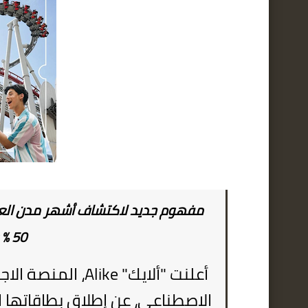
مفهوم جديد لاكتشاف أشهر مدن العا
50 %
أعلنت "ألايك"
Alike
، المنصة الا
الاصطناعي، عن إطلاق بطاقاتها 