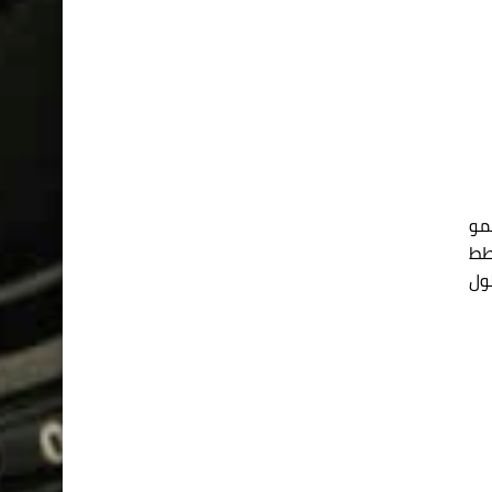
ن تنمو
طط
بحلول