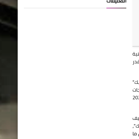
التعليقات
 بنية
در
يك"
ات
ي عام 2025
يف
ك"،
ما