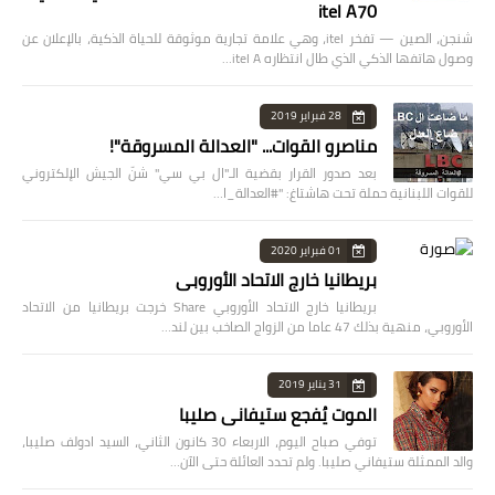
itel A70
شنجن، الصين — تفخر itel، وهي علامة تجارية موثوقة للحياة الذكية، بالإعلان عن
وصول هاتفها الذكي الذي طال انتظاره itel A…
28 فبراير 2019
مناصرو القوات... "العدالة المسروقة"!
بعد صدور القرار بقضية الـ"ال بي سي" شنّ الجيش الإلكتروني
للقوات اللبنانية حملة تحت هاشتاغ: "#العدالة_ا…
01 فبراير 2020
بريطانيا خارج الاتحاد الأوروبي
بريطانيا خارج الاتحاد الأوروبي Share خرجت بريطانيا من الاتحاد
الأوروبي، منهية بذلك 47 عاما من الزواج الصاخب بين لند…
31 يناير 2019
الموت يُفجع ستيفاني صليبا
توفي صباح اليوم، الاربعاء 30 كانون الثاني، السيد ادولف صليبا،
والد الممثلة ستيفاني صليبا. ولم تحدد العائلة حتى الآن…