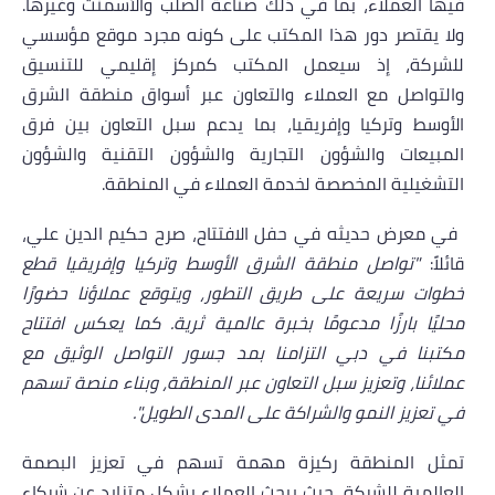
فيها العملاء، بما في ذلك صناعة الصلب والأسمنت وغيرها.
ولا يقتصر دور هذا المكتب على كونه مجرد موقع مؤسسي
للشركة، إذ سيعمل المكتب كمركز إقليمي للتنسيق
والتواصل مع العملاء والتعاون عبر أسواق منطقة الشرق
الأوسط وتركيا وإفريقيا، بما يدعم سبل التعاون بين فرق
المبيعات والشؤون التجارية والشؤون التقنية والشؤون
التشغيلية المخصصة لخدمة العملاء في المنطقة.
في معرض حديثه في حفل الافتتاح، صرح حكيم الدين علي،
قائلاً:
"تواصل منطقة الشرق الأوسط وتركيا وإفريقيا قطع
خطوات سريعة على طريق التطور، ويتوقع عملاؤنا حضورًا
محليًا بارزًا مدعومًا بخبرة عالمية ثرية. كما يعكس افتتاح
مكتبنا في دبي التزامنا بمد جسور التواصل الوثيق مع
عملائنا، وتعزيز سبل التعاون عبر المنطقة، وبناء منصة تسهم
في تعزيز النمو والشراكة على المدى الطويل".
تمثل المنطقة ركيزة مهمة تسهم في تعزيز البصمة
العالمية للشركة، حيث يبحث العملاء بشكل متزايد عن شركاء