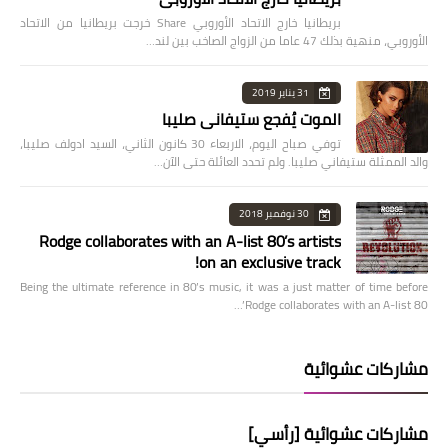
بريطانيا خارج الاتحاد الأوروبي Share خرجت بريطانيا من الاتحاد
الأوروبي، منهية بذلك 47 عاما من الزواج الصاخب بين لند…
31 يناير 2019
الموت يُفجع ستيفاني صليبا
توفي صباح اليوم، الاربعاء 30 كانون الثاني، السيد ادولف صليبا،
والد الممثلة ستيفاني صليبا. ولم تحدد العائلة حتى الآن…
30 نوفمبر 2018
Rodge collaborates with an A-list 80’s artists
on an exclusive track!
Being the ultimate reference in 80’s music, it was a just matter of time before
Rodge collaborates with an A-list 80’…
مشاركات عشوائية
مشاركات عشوائية [رأسي]