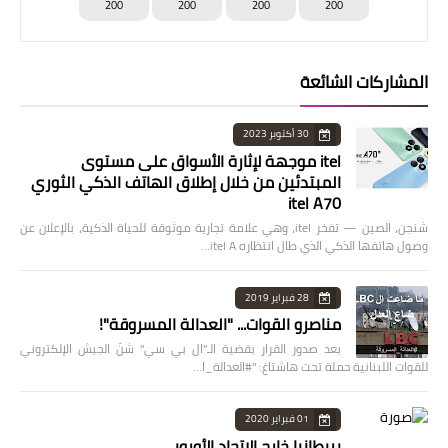
200
200
200
200
المشاركات الشائعة
30 أكتوبر 2023
itel موجهة لإثارة الأسواق على مستوى
المبتدئين من خلال إطلاق الهاتف الذكي الثوري
itel A70
شنجن، الصين — تفخر itel، وهي علامة تجارية موثوقة للحياة الذكية، بالإعلان عن
وصول هاتفها الذكي الذي طال انتظاره itel A…
28 فبراير 2019
مناصرو القوات... "العدالة المسروقة"!
بعد صدور القرار بقضية الـ"ال بي سي" شنّ الجيش الإلكتروني
للقوات اللبنانية حملة تحت هاشتاغ: "#العدالة_ا…
01 فبراير 2020
بريطانيا خارج الاتحاد الأوروبي