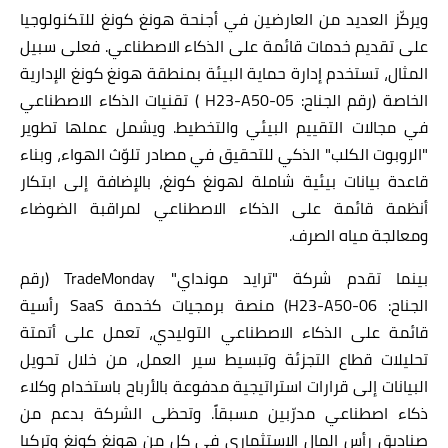
ويركّز العديد من العارضين في أجنحة هونغ كونغ للتكنولوجيا
على تقديم خدمات قائمة على الذكاء الاصطناعي. فعلى سبيل
المثال، تستخدم إدارة حماية البيئة بمنطقة هونغ كونغ الإدارية
الخاصة
(
رقم الجناح
:
( H23-A50-05
تقنيات الذكاء الاصطناعي
في مجالات التقييم البيئي والتخطيط. ويشمل عملها تطوير
"الروبوت الكلب" الذكي للتحقيق في مصادر تلوّث الهواء، وبناء
قاعدة بيانات بيئية شاملة لهونغ كونغ، بالإضافة إلى ابتكار
أنظمة قائمة على الذكاء الاصطناعي لمراقبة الضوضاء
ومعالجة مياه الصرف.
بينما تقدم شركة
"ترايد مونداي"
TradeMonday
(رقم
الجناح:
H23-A50-06
)
منصة
برمجيات كخدمة
SaaS
رأسية
قائمة على الذكاء الاصطناعي التوليدي، تعمل على أتمتة
تحليلات قطاع التجزئة وتبسيط سير العمل، من خلال تحويل
البيانات إلى قرارات استراتيجية مدفوعة بالأرباح باستخدام وكلاء
ذكاء اصطناعي مدرّبين مسبقاً. وتحظى الشركة بدعم من
صناديق رأس المال الاستثماري في كل من هونغ كونغ وتركيا