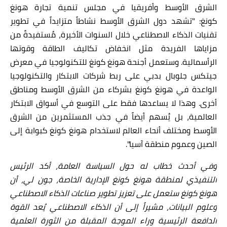
الشرق الأوسط وأفريقيا في مجلس تنمية تجارة هونغ
كونغ:
"
تشهد دول الشرق الأوسط نشاطاً متزايداً في تطوير
تقنيات الذكاء الاصطناعي خلال السنوات الأخيرة، مُستفيدةً من
مزاياها الفريدة مثل انخفاض تكاليف الطاقة وقوتها
الرأسمالية. وستعمل أجنحة هونغ كونغ للتكنولوجيا في معرض
جيتكس جلوبال بدبي على ربط شركات الابتكار والتكنولوجيا
الواعدة في هونغ كونغ بشركاء من الشرق الأوسط ومناطق
أخرى. وهذا لا يساعدها فقط على التوسع في أسواق الابتكار
العالمية، بل يُسهم أيضاً في جذب المستثمرين من الشرق
الأوسط ومختلف أنحاء العالم لاستخدام هونغ كونغ كبوابة إلى
الصين وعموم منطقة آسيا".
وفي أحدث خطاب له حول السياسة العامة، أكد الرئيس
التنفيذي لمنطقة هونغ كونغ الإدارية الخاصة، جون لي، أن
هونغ كونغ ستعمل على تعزيز تطوير صناعات الذكاء الاصطناعي
وعلوم البيانات، مشيراً إلى أن الذكاء الاصطناعي يُعد القوة
الدافعة الرئيسية وراء الموجة المقبلة من الثورة العلمية