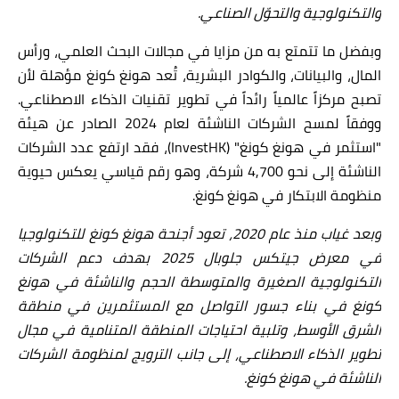
والتكنولوجية والتحوّل الصناعي.
وبفضل ما تتمتع به من مزايا في مجالات البحث العلمي، ورأس
المال، والبيانات، والكوادر البشرية، تُعد هونغ كونغ مؤهلة لأن
تصبح مركزاً عالمياً رائداً في تطوير تقنيات الذكاء الاصطناعي.
ووفقاً لمسح الشركات الناشئة لعام 2024 الصادر عن هيئة
"استثمر في هونغ كونغ"
(InvestHK)
، فقد ارتفع عدد الشركات
الناشئة إلى نحو 4,700 شركة، وهو رقم قياسي يعكس حيوية
منظومة الابتكار في هونغ كونغ.
وبعد غياب منذ عام 2020، تعود أجنحة هونغ كونغ للتكنولوجيا
في معرض جيتكس جلوبال 2025 بهدف دعم الشركات
التكنولوجية الصغيرة والمتوسطة الحجم والناشئة في هونغ
كونغ في بناء جسور التواصل مع المستثمرين في منطقة
الشرق الأوسط، وتلبية احتياجات المنطقة المتنامية في مجال
تطوير الذكاء الاصطناعي، إلى جانب الترويج لمنظومة الشركات
الناشئة في هونغ كونغ.