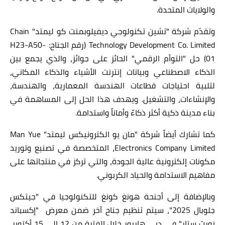
والولايات المتحدة.
وتقدّم شركة
"تشين تكنولوجي ديفيلوبمنت كو ليمتد"
Chain
Technology Development Co. Limited
(رقم الجناح:
H23-A50-
01
)
حل "التوأم الرقمي" الحائز على جوائز، والذي يجمع بين
الذكاء الاصطناعي وبيانات إنترنت الأشياء والذكاء المكاني،
لتلبية احتياجات قطاعات الهندسة المعمارية، والهندسة،
والإنشاءات، والتشغيل. ويهدف هذا الحل إلى المساهمة في
بناء مدينة ذكية أكثر ذكاءً وأماناً واستدامة.
كما تشارك أيضاً شركة "مان يو الكترونيكس ليمتد"
Man Yue
Electronics Company Limited
، المتخصصة في تصنيع وتوريد
مكونات إلكترونية عالية الجودة، والتي تركز في منتجاتها على
مفاهيم الاستدامة والحياد الكربوني
.
وبالإضافة إلى أجنحة هونغ كونغ للتكنولوجيا في "جيتكس
جلوبال 2025"، سيتم تنظيم جناح آخر ضمن معرض
"
إكسباند
نورث ستار
"
في دبي هاربور خلال الفترة من 12 إلى 15 أكتوبر،