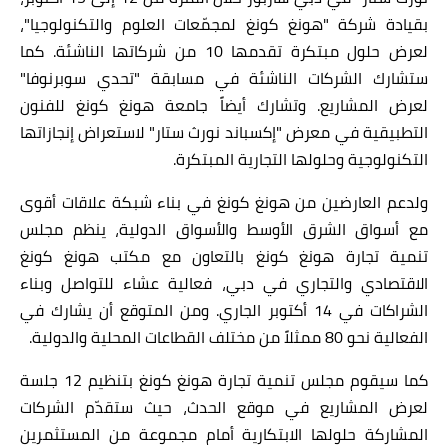
بقيادة شركة "هونغ كونغ لمجمّعات العلوم والتكنولوجيا"،
لعرض حلول مبتكرة تقدمها 10 من شركاتها الناشئة. كما
ستشارك الشركات الناشئة في مسابقة "تحدي سوبرنوفا"
لعرض المشاريع
.
وتشارك أيضاً جامعة هونغ كونغ للفنون
التطبيقية
في معرض
"
إكسباند نورث ستار
"
لاستعراض إنجازاتها
التكنولوجية وحلولها التجارية المبتكرة.
ولدعم العارضين من هونغ كونغ في بناء شبكة علاقات أقوى
مع أسواق الشرق الأوسط والأسواق الدولية، ينظم مجلس
تنمية تجارة هونغ كونغ
بالتعاون مع مكتب هونغ كونغ
الاقتصادي والتجاري في دبي، فعالية عشاء للتواصل وبناء
الشراكات في 14 أكتوبر الجاري. ومن المتوقع أن يشارك في
الفعالية نحو 80 ممثلاً من مختلف القطاعات المحلية والدولية
.
كما سيقوم مجلس تنمية تجارة هونغ كونغ بتنظيم 12 جلسة
لعرض المشاريع في موقع الحدث، حيث ستقدّم الشركات
المشاركة حلولها الابتكارية أمام مجموعة من المستثمرين