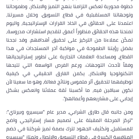
خطوة محورية تعكس التزامنا بنهج التميز والابتكار، وطموحاتنا
وتوجهاتنا المستقبلية في قطاع التسويق. وخلال مسيرتنا،
اعتمدنا على الحقائق في اتخاذ القرارات الإستراتيجية، واليوم
تمنحنا هذه الحقائق منظوراً أعمق لتقديم استشارات مدروسة،
تمكّن عملاءنا من التركيز على تحقيق أهدافهم. وقد نجحنا
بفضل رؤيتنا الطموحة في مواكبة آخر المستجدات في هذا
القطاع، ومساعدة العلامات التجارية على تطوير إستراتيجياتها
وفقاً لأحدث التوجهات. ورغم الفرص الواسعة التي تتيحها
التكنولوجيا والابتكار، يكمن الفارق الحقيقي في كيفية
توظيفهما لتحقيق أثر ملموس ونتائج فعالة، وهو ما سعينا لأن
نكون سباقين فيه، ما أكسبنا ثقة عملائنا وانعكس بشكل
إيجابي على مشاريعهم وأعمالهم".
ومن جانبه قال طارق الشرابي، مدير عام "سيسيرو وبيرناي":
"تركز المرحلة المقبلة على تصميم مسار إستراتيجي واضح
للمستقبل، وتكثيف الجهود لترك بصمة تميز شركتنا في خضم
المنافسة الكبيرة في قطاع التسويق والاتصال. وتمتاز "سيسيرو