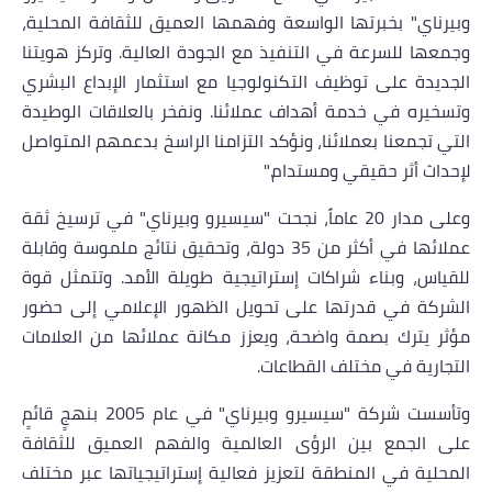
وبيرناي" بخبرتها الواسعة وفهمها العميق للثقافة المحلية،
وجمعها للسرعة في التنفيذ مع الجودة العالية. وتركز هويتنا
الجديدة على توظيف التكنولوجيا مع استثمار الإبداع البشري
وتسخيره في خدمة أهداف عملائنا. ونفخر بالعلاقات الوطيدة
التي تجمعنا بعملائنا، ونؤكد التزامنا الراسخ بدعمهم المتواصل
لإحداث أثر حقيقي ومستدام."
وعلى مدار 20 عاماً، نجحت "سيسيرو وبيرناي" في ترسيخ ثقة
عملائها في أكثر من 35 دولة، وتحقيق نتائج ملموسة وقابلة
للقياس، وبناء شراكات إستراتيجية طويلة الأمد. وتتمثل قوة
الشركة في قدرتها على تحويل الظهور الإعلامي إلى حضور
مؤثر يترك بصمة واضحة، ويعزز مكانة عملائها من العلامات
التجارية في مختلف القطاعات.
وتأسست شركة "سيسيرو وبيرناي" في عام 2005 بنهجٍ قائمٍ
على الجمع بين الرؤى العالمية والفهم العميق للثقافة
المحلية في المنطقة لتعزيز فعالية إستراتيجياتها عبر مختلف