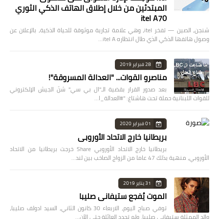
المبتدئين من خلال إطلاق الهاتف الذكي الثوري
itel A70
شنجن، الصين — تفخر itel، وهي علامة تجارية موثوقة للحياة الذكية، بالإعلان عن
وصول هاتفها الذكي الذي طال انتظاره itel A…
28 فبراير 2019
مناصرو القوات... "العدالة المسروقة"!
بعد صدور القرار بقضية الـ"ال بي سي" شنّ الجيش الإلكتروني
للقوات اللبنانية حملة تحت هاشتاغ: "#العدالة_ا…
01 فبراير 2020
بريطانيا خارج الاتحاد الأوروبي
بريطانيا خارج الاتحاد الأوروبي Share خرجت بريطانيا من الاتحاد
الأوروبي، منهية بذلك 47 عاما من الزواج الصاخب بين لند…
31 يناير 2019
الموت يُفجع ستيفاني صليبا
توفي صباح اليوم، الاربعاء 30 كانون الثاني، السيد ادولف صليبا،
والد الممثلة ستيفاني صليبا. ولم تحدد العائلة حتى الآن…