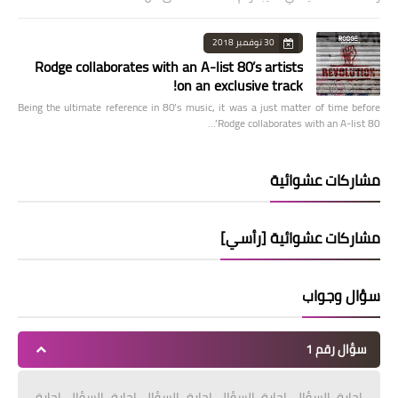
30 نوفمبر 2018
Rodge collaborates with an A-list 80’s artists
on an exclusive track!
Being the ultimate reference in 80’s music, it was a just matter of time before
Rodge collaborates with an A-list 80’…
مشاركات عشوائية
مشاركات عشوائية [رأسي]
سؤال وجواب
سؤال رقم 1
إجابة السؤال إجابة السؤال إجابة السؤال إجابة السؤال إجابة