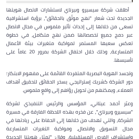
أطلقت شركة سيسيرو وبيرناي لاستشارات الاتصال هويتها
الجديدة تحت شعار "نهج موثّق بالحقائق"، برؤية استشرافية
تسعى من خلالها إلى إحداث تأثير ملموس في مجال الاتصال
عبر دمج جميع تخصصاتها ضمن نهج متكامل، في خطوة
تعكس سعيها المستمر لمواكبة متغيرات بيئة الأعمال
المتسارعة، وذلك خلال احتفال الشركة بمرور 20 عاماً على
تأسيسها.
وتجسد الهوية البصرية المتفردة القائمة على مفهوم الابتكار؛
دور الشركة كشريك إستراتيجي يسخر الحقائق لتحقيق أهداف
العملاء، ويمكنهم من تحويل رؤاهم إلى واقعٍ ملموس.
وعبّر أحمد عيتاني، المؤسس والرئيس التنفيذي لشركة
"سيسيرو وبيرناي"، عن فخره بهذه اللحظة الفارقة في مسيرة
الشركة، والتي تهدف من خلالها إلى الحفاظ على ريادتها في
مجال التسويق والاتصال، ومواكبة التغيرات المتسارعة
واستشراف الفرص المستقبلية، وقال: "تمثل هويتنا الجديدة