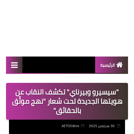
الرئيسية
المال والأعمال
"سيسيرو وبيرناي" تكشف النقاب عن
منوعات
هويتها الجديدة تحت شعار "نهج موثّق
فعاليات
بالحقائق"
صحة
30 سبتمبر 2025
AETOSWire
تكنولوجيا