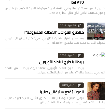
itel A70
شنجن، الصين — تفخر itel، وهي علامة تجارية موثوقة للحياة الذكية، بالإعلان عن
وصول هاتفها الذكي الذي طال انتظاره itel A…
28 فبراير 2019
مناصرو القوات... "العدالة المسروقة"!
بعد صدور القرار بقضية الـ"ال بي سي" شنّ الجيش الإلكتروني
للقوات اللبنانية حملة تحت هاشتاغ: "#العدالة_ا…
01 فبراير 2020
بريطانيا خارج الاتحاد الأوروبي
بريطانيا خارج الاتحاد الأوروبي Share خرجت بريطانيا من الاتحاد
الأوروبي، منهية بذلك 47 عاما من الزواج الصاخب بين لند…
31 يناير 2019
الموت يُفجع ستيفاني صليبا
توفي صباح اليوم، الاربعاء 30 كانون الثاني، السيد ادولف صليبا،
والد الممثلة ستيفاني صليبا. ولم تحدد العائلة حتى الآن…