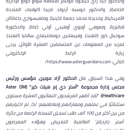
والدكتور جيد راي جينجوبا مونتاير (منطقة هونغ كونغ الإدارية
الخاصة)، والدكتور خوسيه أرنولد تاريجا (الولايات المتحدة
الأمريكية)، وخديجة محمد جمعة (كينيا)، وماهيسواري جاغاناثان
(ماليزيا)، ونعومي أويوي أوهيني أوتي (غانا)، والدكتورة
سوخبال كور (الهند)، وفيبهابين جونفانتبهاي سالاليا (الهند).
لمزيد من المعلومات عن المتسابقين العشرة الأوائل، يرجى
زيارة الرابط الإلكتروني
التالي
:
https://www.asterguardians.com/
وفي هذا السياق، قال
الدكتور آزاد موبين، مؤسس ورئيس
مجلس إدارة
مجموعة "أستر دي إم هيلث كير" (
Aster DM
Healthcare
):
"
لقد أظهر المرشحون النهائيون العشرة مستوى
استثنائيًا في عملهم ومهاراتهم وتعاطفهم؛ لذا، تم اختيارهم
من بين أكثر من 100 ألف طلب تسجيل للنسخة الرابعة من جائزة
’أستر جارديانز‘ العالمية للتمريض. وهؤلاء الممرضون