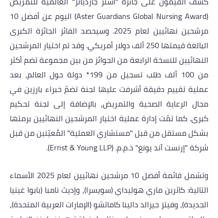
كشف القيّمون على جائزة "أستر جارديانز" العالمية للتمريض
(
Aster Guardians Global Nursing Award
) اليوم عن أفضل 10
مرشحين نهائيين لعام 2025. وسيحصد الفائز الجائزة الكبرى
البالغة قيمتها 250 ألف دولار أمريكي. وقد تم اختيار المرشحين
النهائيين للنسخة الرابعة من الجوائز من بين مجموعة تضم أكثر
من 100 ألف طلب تسجيل من 199* دولة حول العالم، بعد
عملية تقييم دقيقة أشرفت عليها لجنة تضمّ خبراء بارزين في
مجال الرعاية الصحية والتمريض، بالإضافة إلى لجنة تحكيم
كبرى. كما تمّت إدارة عملية اختيار المرشحين النهائيين برمتها
بشكل مستقل من قبل "مستشاري العملية" المُعيّنين من قبل
شركة "إرنست آند يونغ" ذ.م.م. (
Ernst & Young LLP
).
وتشمل قائمة أفضل 10 مرشحين نهائيين لعام 2025 الأسماء
التالية: كاثرين ماري هوليداي (سويسرا)، وإديث نامبا (بابوا غينيا
الجديدة)، وفيتز جيرالد دالينا كاماتشو (الإمارات العربية المتحدة)،