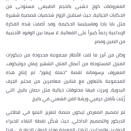
المعروضات كوخ خشبي بالحجم الطبيعي مستوحى من
الحكايات الخيالية، حيث استقبل الزوار شخصيات قصصية شهيرة
مثل بابا ياجا وفاسيليسا الحكيمة
.
وقد أضفت هذه الفكرة
الإبداعية زخماً كبيراً على الفعالية، لا سيما بين الوفود الأجنبية
من الصين ومصر
.
وكان من أبرز ما لفت الأنظار مجموعة محدودة من ديكورات
المنزل المستوحاة من أعمال الفنان الشهير إيفان جوليكوف،
المعروف برسوماته لقصة "حملة إيغور". تم إنتاج هذه
المجموعة بالتعاون مع فنانين معاصرين من مختبر الحِرف
اليدوية، وبرزت فيها مخلوقات خيالية مثل حصان باليخ، التي
زُيّنت بأنامل حرفيي ورشة الفن الشعبي في باليخ
.
تم تصميم المعرض ليكون منصة لتعزيز النمو في قطاعي
الديكور والتصميم الداخلي، حيث شكّل نقطة التقاء للخبراء
الدوليين والمحليين لتبادل المعرفة وفتح قنوات الحوار في هذا