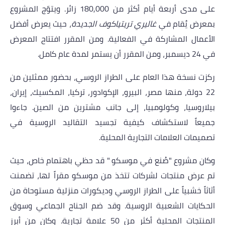
على مدى أربعة أيام أكثر من 180,000 زائر. ويتوّج المشروع
بمعرض يُقام في
غاليري تريتياكوف الجديدة
، حيث يعرض أفضل
الأعمال المشاركة في الفعالية. ومن المقرر افتتاح المعرض
في 24 ديسمبر، ومن المقرر أن يستمر لمدة عام كامل
.
ركزت نسخة هذا العام على الطراز الروسي، بحضور ممثلين من
22 دولة، منها مصر، البيرو، الإكوادور، تركيا، المكسيك، إيران،
بيلاروسيا، وكولومبيا، إلى جانب مشترين من الصين. جاءوا
جميعاً لاستكشاف كيفية تجسيد التقاليد الروسية في
تصميمات العلامات التجارية المحلية
.
وكان مشروع
"
صُنع في موسكو
"
قد حظي باهتمام خاص، حيث
تم عرض منتجات لشركات تتخذ من موسكو مقراً لها، تضمنت
أثاثاً خشبياً على الطراز الروسي وديكورات منزلية مستوحاة من
الحكايات الشعبية الروسية. وقد ضم الجناح الجماعي وسوق
المنتجات المحلية أكثر من 50 علامة تجارية. وكان من أبرز