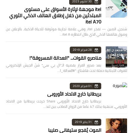
30 أكتوبر 2023
itel موجهة لإثارة الأسواق على مستوى
المبتدئين من خلال إطلاق الهاتف الذكي الثوري
itel A70
شنجن، الصين — تفخر itel، وهي علامة تجارية موثوقة للحياة الذكية، بالإعلان عن
وصول هاتفها الذكي الذي طال انتظاره itel A…
28 فبراير 2019
مناصرو القوات... "العدالة المسروقة"!
بعد صدور القرار بقضية الـ"ال بي سي" شنّ الجيش الإلكتروني
للقوات اللبنانية حملة تحت هاشتاغ: "#العدالة_ا…
01 فبراير 2020
بريطانيا خارج الاتحاد الأوروبي
بريطانيا خارج الاتحاد الأوروبي Share خرجت بريطانيا من الاتحاد
الأوروبي، منهية بذلك 47 عاما من الزواج الصاخب بين لند…
31 يناير 2019
الموت يُفجع ستيفاني صليبا