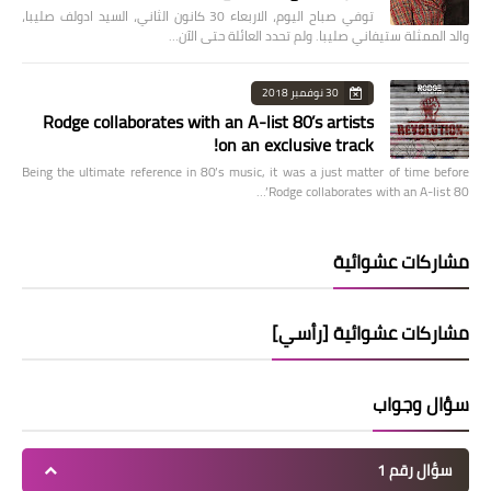
توفي صباح اليوم، الاربعاء 30 كانون الثاني، السيد ادولف صليبا،
والد الممثلة ستيفاني صليبا. ولم تحدد العائلة حتى الآن…
30 نوفمبر 2018
Rodge collaborates with an A-list 80’s artists
on an exclusive track!
Being the ultimate reference in 80’s music, it was a just matter of time before
Rodge collaborates with an A-list 80’…
مشاركات عشوائية
مشاركات عشوائية [رأسي]
سؤال وجواب
سؤال رقم 1