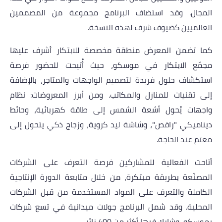
المجال. وقد استضاف البرنامج مجموعة من المصممين
العالميين كضيوف شرف لهذه النسخة
.
كما تضمن المعرض منطقة مخصصة للابتكار أشرف عليها
مجمّع الابتكار في موسكو، حيث أُتيحت للحضور فرصة
استكشاف حلول فريدة لتصميم الواجهات والمتاجر، بالإضافة
إلى تقنيات للمنازل والمكاتب. ومن أبرز المعروضات: نظام
واجهات يُحول أشعة الشمس إلى طاقة كهربائية، وحائط
ديناميكي "راقص"، وشاشة
ليد كروية، وزجاج ذكي يتحول إلى
معتم عند الحاجة
.
أتاحت الفعالية للمشاركين فرصة التعرف على الشركات
المصنّعة بطريقة مبتكرة، من خلال متابعة الدورة الإنتاجية
الكاملة والتعرف على المواد المستخدمة من قبل الشركات
المحلية. وقد شمل البرنامج جولات ميدانية في تسع شركات
بموسكو، وشارك فيها أكثر من 400 زائر
.