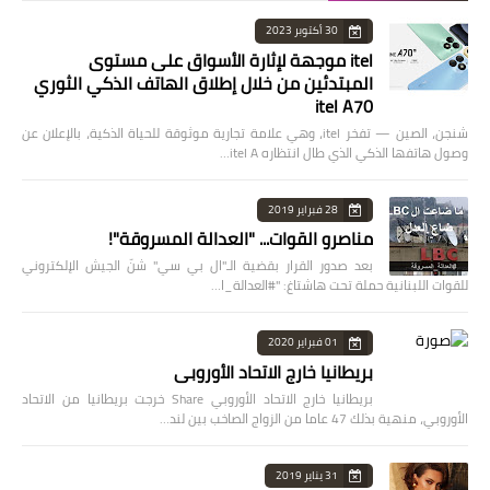
30 أكتوبر 2023
itel موجهة لإثارة الأسواق على مستوى
المبتدئين من خلال إطلاق الهاتف الذكي الثوري
itel A70
شنجن، الصين — تفخر itel، وهي علامة تجارية موثوقة للحياة الذكية، بالإعلان عن
وصول هاتفها الذكي الذي طال انتظاره itel A…
28 فبراير 2019
مناصرو القوات... "العدالة المسروقة"!
بعد صدور القرار بقضية الـ"ال بي سي" شنّ الجيش الإلكتروني
للقوات اللبنانية حملة تحت هاشتاغ: "#العدالة_ا…
01 فبراير 2020
بريطانيا خارج الاتحاد الأوروبي
بريطانيا خارج الاتحاد الأوروبي Share خرجت بريطانيا من الاتحاد
الأوروبي، منهية بذلك 47 عاما من الزواج الصاخب بين لند…
31 يناير 2019