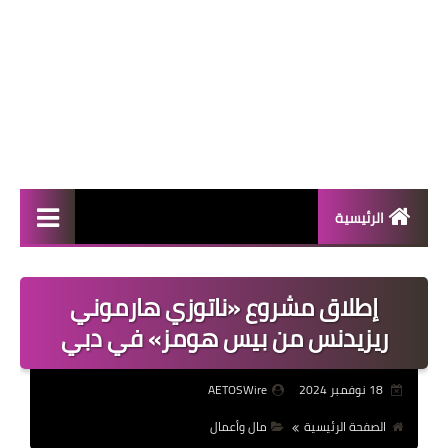
الرئيسية
المال والأعمال
إطلاق مشروع «ناتوزي هارموني
منوعات
ريزيدنس من بيس هومز» في دبي
فعاليات
18 نوفمبر 2024
AETOSWire
صحة
الصفحة الرئيسية
مال وأعمال
تكنولوجيا