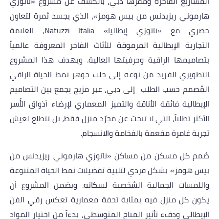
المشاريع الفاخرة ومقرها دبي، بالكشف عن مشروع «ناتوزي
هارموني ريزيدنس
من بيس هومز
»
،
الذي يجسد ثمرة لتعاون
حصري مع «ناتوزي إيطاليا»
Natuzzi Italia
، العلامة
التجارية
الإيطالية المرموقة
للأثاث الفاخر المعروفة عالمياً
بتصاميمها الراقية وحرفيتها العالية. ويهدف هذا المشروع
التطويري الفريد من نوعه إلى جلب جوهر نمط الحياة الراقي
المُصمم حسب الطلب إلى دبي، عبر مزيج يجمع بين التصاميم
الإيطالية فائقة الأناقة والتميز المعماري لإرضاء أذواق الأُسر
الأكثر تطلباً، التي لا تبحث عن مجرّد منزل فقط، بل تتطلع لعيش
تجربة غامرة مفعمة بالفخامة والانسجام.
صُمم كل مسكن من مساكن «ناتوزي هارموني ريزيدنس
من
بيس هومز
» بشكل فردي لتلبية تفضيلات نمط الحياة المتنوعة
واللمسات الجمالية الشخصية لسكانه. ويضمن المشروع أن
يكون كل منزل فيه بمثابة تحفة معمارية تعكس رقي الفن
الإيطالي ودفء تأثير المناخ المتوسطي، بدءاً من اختيار المواد