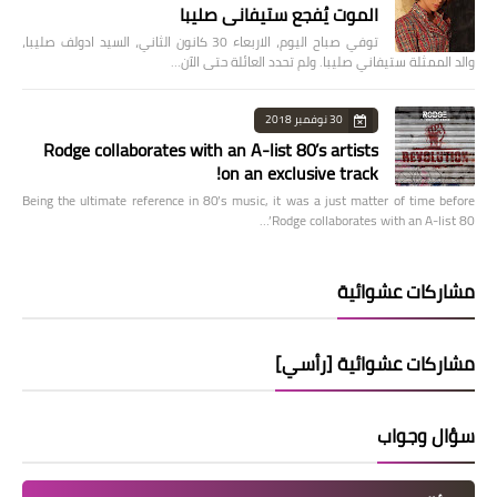
الموت يُفجع ستيفاني صليبا
توفي صباح اليوم، الاربعاء 30 كانون الثاني، السيد ادولف صليبا،
والد الممثلة ستيفاني صليبا. ولم تحدد العائلة حتى الآن…
30 نوفمبر 2018
Rodge collaborates with an A-list 80’s artists
on an exclusive track!
Being the ultimate reference in 80’s music, it was a just matter of time before
Rodge collaborates with an A-list 80’…
مشاركات عشوائية
مشاركات عشوائية [رأسي]
سؤال وجواب