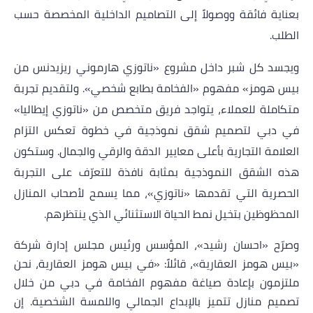
بعناية فائقة ووصولاً إلى التصاميم الداخلية المخصصة حسب
الطلب.
ويجسد كل شبر داخل مشروع «ناتوزي هارموني ريزيدنس
من
بيس هومز
» مفهوم «الفخامة بطابع شخصي». ولتقديم تجربة
متكاملة للعملاء، يتواجد فريق متخصص من «ناتوزي إيطاليا»
في دبي لتصميم شقق نموذجية في خطوة تعكس التزام
العلامة التجارية بأعلى معايير الدقة والرقي والجمال. وستكون
هذه الشقق النموذجية بمثابة نافذة للتعرّف على التجربة
الحصرية التي تقدمها «ناتوزي»، مما يسمح لأصحاب المنازل
المحظوظين بتخيل نمط الحياة الاستثنائي الذي ينتظرهم.
وصرّح «احسان رشيد»، المؤسس ورئيس مجلس إدارة شركة
«بيس هومز العقارية»، قائلاً: «في بيس هومز العقارية، نحن
ملتزمون بإعادة صياغة مفهوم الفخامة في دبي من خلال
تصميم منازل تتميز بالإبداع الجمالي واللمسة الشخصية. إن