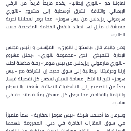
تعاوننا مع «ناتوزي إيطاليا» يقدم مزيجاً فريداً من الرقي
الإيطالي والأناقة الشرق أوسطية إلى مشروع «ناتوزي
هارموني ريزيدنس
من بيس هومز
»، مما يوفر لعملائنا تجربة
معيشة لا مثيل لها تجسّد بالفعل الفخامة المخصصة حسب
الطلب».
ومن جانبه، قال «باسكوال ناتوزي»، المؤسس و رئيس مجلس
الإدارة التنفيذي لدى «مجموعة ناتوزي»: «يمثل مشروع
«ناتوزي هارموني ريزيدنس
من بيس هومز
» رحلة مذهلة لجلب
إرثنا وحرفيتنا الإيطالية إلى سوق جديد. إن الشراكة مع «بيس
هومز» تتيح لنا ابتكار مساحة للعيش تعكس كل تفصيلة فيها،
بدءاً من التصميم إلى التشطيبات النهائية، شغفنا بالانسجام
والتزامنا بالفخامة، مما يجعل كل مسكن بمثابة ملاذ حقيقي
ساحر».
وسرعان ما أصبحت شركة «بيس هومز العقارية» اسماً متميزاً
في سوق العقارات الفاخرة في دبي، المعروفة بنهجها
الاستشرافي في إنشاء مساحات ليست مبتكرة من الناحية