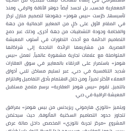
المعمارية فحسب، بل تجسد أيضاً جوهر الأناقة والرقي. ومنذ
تأسيسها، كرّست «بيس هومز» جهودها لتصميم منازل تركز
في المقام الأول على كلٍ من المعايير الجمالية من جهة
والفخامة
وجودة التشطيبات
من جهة أخرى، وذلك عبر دمج
التصاميم الدائمة مع أحدث التطورات في أسلوب المعيشة
العصرية. من مشاريعها الرائدة الناجحة إلى شراكاتها
المتواصلة مع علامات تجارية مشهورة عالمياً، تعمل «بيس
هومز» باستمرار على الارتقاء بالمعايير في سوق العقارات
شديد التنافسية في دبي، عبر تسليم مساكن تلبي أذواق
العملاء الأكثر تميزاً. ومن خلال الاهتمام بأدق التفاصيل والالتزام
بالتميز، تقوم «بيس هومز العقارية» برسم ملامح مستقبل
المعيشة الراقية في دبي.
ويتميز «ناتوزي هارموني ريزيدنس
من بيس هومز
» بمرافق
تتجاوز حدود التصاميم السكنية المألوفة، حيث سيحتضن
المشروع «مركز تجربة ناتوزي» المخصص داخل صالة عرض
«بيس هومز العقارية». وسيسمح هذا المركز للزوار باستكشاف