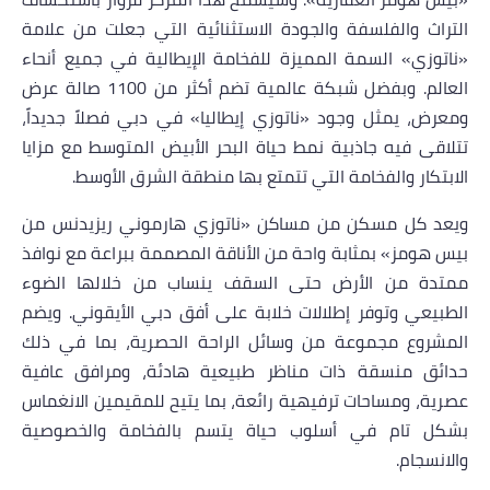
التراث والفلسفة والجودة الاستثنائية التي جعلت من علامة
«ناتوزي» السمة المميزة للفخامة الإيطالية في جميع أنحاء
العالم. وبفضل شبكة عالمية تضم أكثر من 1100 صالة عرض
ومعرض، يمثل وجود «ناتوزي إيطاليا» في دبي فصلاً جديداً،
تتلاقى فيه جاذبية نمط حياة البحر الأبيض المتوسط مع مزايا
الابتكار والفخامة التي تتمتع بها منطقة الشرق الأوسط.
ويعد كل مسكن من مساكن
«ناتوزي هارموني ريزيدنس
من
بيس هومز
» بمثابة واحة من الأناقة المصممة ببراعة مع نوافذ
ممتدة من الأرض حتى السقف ينساب من خلالها الضوء
الطبيعي وتوفر إطلالات خلابة على أفق دبي الأيقوني. ويضم
المشروع مجموعة من وسائل الراحة الحصرية، بما في ذلك
حدائق منسقة ذات مناظر طبيعية هادئة، ومرافق عافية
عصرية، ومساحات ترفيهية رائعة، بما يتيح للمقيمين الانغماس
بشكل تام في أسلوب حياة يتسم بالفخامة والخصوصية
والانسجام.