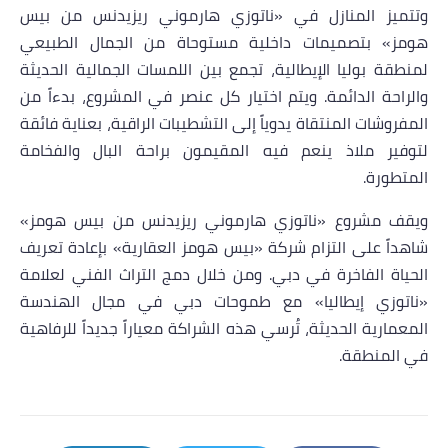
وتتميز المنازل في «ناتوزي هارموني ريزيدنس
من بيس
هومز
» بتصميمات داخلية مستوحاة من الجمال الطبيعي
لمنطقة بوليا الإيطالية، تجمع بين اللمسات الجمالية الحديثة
والراحة الدائمة. ويتم اختيار كل عنصر في المشروع، بدءاً من
المفروشات المنتقاة يدوياً إلى التشطيبات الراقية، بعناية فائقة
لتوفير ملاذ ينعم فيه المقيمون براحة البال والفخامة
المتطورة.
ويقف مشروع «ناتوزي هارموني ريزيدنس
من بيس هومز
»
شاهداً على التزام شركة «بيس هومز العقارية» بإعادة تعريف
الحياة الفاخرة في دبي. ومن خلال دمج التراث الفني لعلامة
«ناتوزي إيطاليا» مع طموحات دبي في مجال الهندسة
المعمارية الحديثة، تُرسي هذه الشراكة معياراً جديداً للرفاهية
في المنطقة.