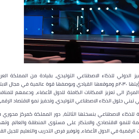
ز الدولي للذكاء الاصطناعي التوليدي، بقيادة من المملكة العرب
السعودية ويأتي ذلك تماشيا مع تطلعات الممكلة في رؤيتها ٢٠٣٠م وموقعها القيادي وبوصفها قوة عالمية في مجال الا
ركز الى تعزيز الامكانات الكاملة للدول الأعضاء، ودعمهم للمناف
تبني حلول الذكاء الاصطناعي التوليدي، وتحفيز نمو الاقتصاد الرقمي
ة للذكاء الاصطناعي بنسختها الثالثة، دور المملكة كمركز محوري 
عمة للنمو الاقتصادي والابتكار على مستوى المنطقة والعالم. وته
 الرقمية في الدول الأعضاء، وتوفير فرص التدريب والتعليم للجيل الق