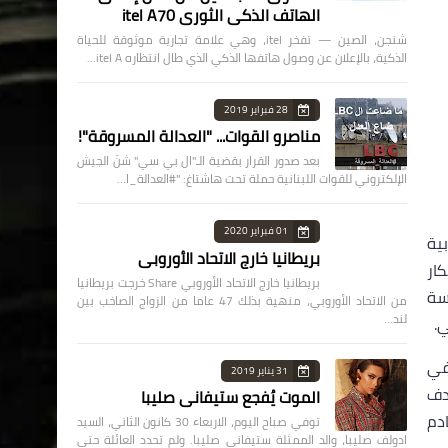
الهاتف الذكي الثوري itel A70
شنجن، الصين — تفخر itel، وهي علامة تجارية موثوقة للحياة
الذكية، بالإعلان عن وصول هاتفها الذكي الذي طال انتظاره itel A…
28 فبراير 2019
مناصرو القوات... "العدالة المسروقة"!
بعد صدور القرار بقضية الـ"ال بي سي" شنّ الجيش
الإلكتروني للقوات اللبنانية حملة تحت هاشتاغ: "#العدالة_ا…
01 فبراير 2020
ية
بريطانيا خارج الاتحاد الأوروبي
بتكار
بريطانيا خارج الاتحاد الأوروبي Share خرجت بريطانيا
سة
من الاتحاد الأوروبي، منهية بذلك 47 عاما من الزواج الصاخب بين
لند…
.
في
31 يناير 2019
دف
الموت يُفجع ستيفاني صليبا
ادم
توفي صباح اليوم، الاربعاء 30 كانون الثاني، السيد
ادولف صليبا، والد الممثلة ستيفاني صليبا. ولم تحدد العائلة حتى