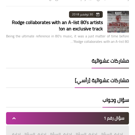
30 نوفمبر 2018
Rodge collaborates with an A-list 80’s artists
on an exclusive track!
Being the ultimate reference in 80’s music, it was a just matter of time before
Rodge collaborates with an A-list 80’…
مشاركات عشوائية
مشاركات عشوائية [رأسي]
سؤال وجواب
سؤال رقم 1
إجابة السؤال إجابة السؤال إجابة السؤال إجابة السؤال إجابة