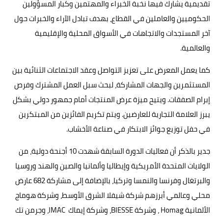
تقديمية يشارك فيها نخبة الخبراء والمهتمين وكبار المسؤولين
الحكوميين والعاملين في القطاع، بهدف تبادل الآراء والخبرات حول
آخر المستجدات والاتجاهات في الأسواق المحلية والإقليمية
والعالمية.
كما يعمل المعرض على تعزيز التواصل وعقد الاجتماعات الثنائية بين
المستثمرين والجهات المشاركة، لبحث سبل العمل المشترك وفرص
إبرام الصفقات. ويتيح ميزة عرض المنتجات أمام جمهور دولي بشكل
يبرز العلامة التجارية للعارضين. ويتم تكريم الفائزين من المبتكرين
في حفل توزيع جوائز الابتكار في صناعة الأخشاب.
جدير بالذكر أن فعاليات الدورة السابقة شهدت 10 أجنحة دولية، من
الولايات المتحدة الأمريكية وإيطاليا وألمانيا والصين والهند وروسيا
والبرتغال وفرنسا والنمسا وتركيا، بالإضافة إلى مشاركة 682 عارض
محلي وعالمي أبرزهم شركة شيفلا الشرق الأوسط، وشركة هوماج
الألمانية Homag ، وشركة BIESSE، وشركة إيماك IMAC، وجرمن تك