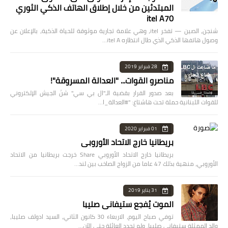
المبتدئين من خلال إطلاق الهاتف الذكي الثوري
itel A70
شنجن، الصين — تفخر itel، وهي علامة تجارية موثوقة للحياة الذكية، بالإعلان عن
وصول هاتفها الذكي الذي طال انتظاره itel A…
28 فبراير 2019
مناصرو القوات... "العدالة المسروقة"!
بعد صدور القرار بقضية الـ"ال بي سي" شنّ الجيش الإلكتروني
للقوات اللبنانية حملة تحت هاشتاغ: "#العدالة_ا…
01 فبراير 2020
بريطانيا خارج الاتحاد الأوروبي
بريطانيا خارج الاتحاد الأوروبي Share خرجت بريطانيا من الاتحاد
الأوروبي، منهية بذلك 47 عاما من الزواج الصاخب بين لند…
31 يناير 2019
الموت يُفجع ستيفاني صليبا
توفي صباح اليوم، الاربعاء 30 كانون الثاني، السيد ادولف صليبا،
والد الممثلة ستيفاني صليبا. ولم تحدد العائلة حتى الآن…