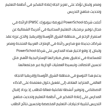
ومصر ولبنان تؤكد على تعزيز اتجاه إعادة التفكير في أنظمة التعليم
وتحديث مناهج التدريس
أعلنت شركة PowerSchool (بورصة نيويورك: PWSC) الرائدة في
مجال توفير برمجيات التعليم السحابية في أمريكا الشمالية عن
استمرار الزخم في منطقة الشرق الأوسط وإفريقيا، والذي عززه عقد
شراكات جديدة مع مدارس رائدة في الإمارات العربية المتحدة ومصر
ولبنان، إذ وقع اختيار هذه المدارس على شركة PowerSchool
للمساعدة في تحقيق بعض مبادراتها الإستراتيجية الأهم، مثل
تحسين الاتصالات وتبسيط العمليات الإدارية عبر مجتمعاتها.
يدعم هذا التوسع في منطقة الشرق الأوسط وإفريقيا الاتجاه
العالمي المتزايد الهادف إلى تفعيل حلول معتمدة على الذكاء
الاصطناعي وتوفير أنشطة تفاعلية فعالة للطلاب، إذ يزداد إقبال
المدارس على إعادة التفكير في أنظمة التعليم وتحديث مناهج
التدريس لتلبية احتياجات التعليم المخصصة وتحسين نتائج الطلاب