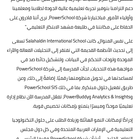
دعم التزامنا بتوفير تجربة تعليمية عالية الجودة لطلابنا ومعلمينا
وأولياء الأمور، فباختيارنا شركة PowerSchool، نرى أننا قادرون على
الحفاظ على مكانتنا في طليعة مشهد الابتكار التعليمي."
على نفس المنوال، كانت Salahaldin International School تسعى
إلى تحديث الأنظمة القديمة التي تفتقر إلى التحليلات الفعالة والآراء
الموحدة ولوحات التحكم في البيانات. ولتشكيل حائط صد في
مواجهة هذه التحديات، لجأت المدرسة إلى شركة PowerSchool
لمساعدتها في تحويل منظومتها رقميًا. إضافةً إلى ذلك، وعن
طريق تفعيل حلول مبتكرة، بما في ذلك PowerSchool SIS
وAnalytics & Insights وPowerBuddy، تفعّل المدرسة الآن نظام إدارة
تعليميًا موحدًا وميسرًا يتمتع بإمكانات تخصيص قوية.
إدراكًا لإمكانات النمو الهائلة وزيادة الطلب على حلول التكنولوجيا
التعليمية في الإمارات العربية المتحدة وفي كل دول مجلس
التعاون الخليجي، أنشأت شركة PowerSchool مقرها الرئيسي في