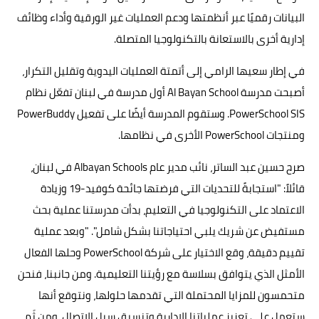
البيانات رقميًا عبر أنظمتها ودعم العمليات غير الورقية وأداء وظائف
إدارية أخرى بالاستعانة بالتكنولوجيا المتصلة.
في إطار سعيها الرامي إلى أتمتة العمليات اليدوية وتقليل التكرار،
أصبحت مدرسة Al Bayan School أول مدرسة في لبنان تفعّل نظام
PowerSchool SIS. وستقوم المدرسة أيضًا على تفعيل PowerBuddy
ومنتجات PowerSchool الأخرى في نظامها.
صرح حسين عبد الساتر، نائب مدير عام Albayan Schools في لبنان،
قائلاً: "استجابةً للتحديات التي فرضتها جائحة كوفيد-19 وزيادة
الاعتماد على التكنولوجيا في التعليم، بدأت مدرستنا عملية بحث
مستفيض عن شريك يلبي احتياجاتنا بشكل شامل". "وبعد عملية
تقييم دقيقة، وقع الاختيار على شركة PowerSchool وحلها الفعال
الأمثل الذي يتوافق بسلاسة مع رؤيتنا التعليمية. ومن جانبنا، فنحن
متحمسون للمزايا المحتملة التي تقدمها حلولها، ونتوقع أنها
ستعمل على تعزيز عملياتنا الإدارية وتنسيق سبل الاتصال، ومن ثَم