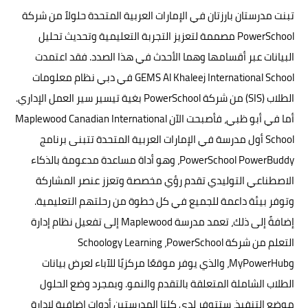
تبنت مدرستان بارزتان في الإمارات العربية المتحدة حلولاً من شركة
PowerSchool مصممة لتعزيز التجربة التعليمية وتحديث تحليل
البيانات عبر أقسامها وهما الأحدث في هذا الصدد. فقد اعتمدت
GEMS Al Khaleej International School في دبي نظام معلومات
الطلاب (SIS) من شركة PowerSchool بغية تيسير سير العمل الإداري.
أما في أبو ظبي، فأصبحت الآن Maplewood Canadian International
School أول مدرسة في الإمارات العربية المتحدة تتبنى برنامج
PowerSchool PowerBuddy، وهو أداة مساعدة مدعومة بالذكاء
الاصطناعي التوليدي تقدم رؤي مخصصة وتعزز عنصر المشاركة
وتوفر بيئة داعمة للجميع في كل خطوة من رحلتهم التعليمية.
إضافةً إلى ذلك، تعمد مدرسة Maplewood إلى تفعيل نظام إدارة
التعلم من شركة PowerSchool،‏ Schoology Learning
وMyPowerHub، والذي يوفر موقعًا مركزيًا للآباء لعرض بيانات
الطلاب الشاملة المتعلقة بالتقدم والنمو. وبمجرد وضع الحلول
موضع التنفيذ، ستتوفر لدى كلتا المدرستين أدوات إضافية لإدارة