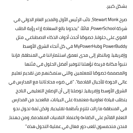
بشكل كبير.
صرح Stewart Monk، نائب الرئيس الأول والمدير العام الدولي في
شركة PowerSchool، قائلاً: "يحدونا بالغ السعادة إزاء رؤية الطلب
القوي على حلولنا، خصوصًا أحدث أدوات الذكاء الاصطناعي، مثل
PowerBuddy وMyPowerHub في كل أنحاء الشرق الأوسط
وإفريقيا. وبالنظر إلى مدى تعمق استثماراتنا في المنطقة، فإننا
نتبوأ مكانة فريدة تؤهلنا لتوفير أفضل الحلول في فئتها
والمصممة خصوصًا للمعلمين، والتي ستمكنهم من تقديم تعليم
عالي الجودة للأجيال القادمة". "في ضوء محادثاتنا مع المدارس في
الشرق الأوسط وإفريقيا، توصلنا إلى أن الإصلاح التعليمي الناجح
يتطلب قيادة تعاونية معتمدة على البيانات. فالعديد من المدارس
في المنطقة ما زالت تلتزم بأنظمة تقليدية، ولكن ثمة تحول نحو
التعلم القائم على الكفاءة واعتماد التقنيات المتقدمة، ومن جهتنا،
فنحن متحمسون للعب دور فعال في عملية التحول هذه."