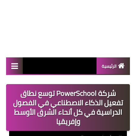
الرئيسية
المال والأعمال
شركة PowerSchool توسع نطاق
منوعات
تفعيل الذكاء الاصطناعي في الفصول
فعاليات
الدراسية في كل أنحاء الشرق الأوسط
وإفريقيا
صحة
تكنولوجيا