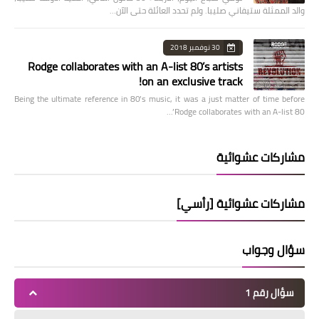
والد الممثلة ستيفاني صليبا. ولم تحدد العائلة حتى الآن…
30 نوفمبر 2018
Rodge collaborates with an A-list 80’s artists
on an exclusive track!
Being the ultimate reference in 80’s music, it was a just matter of time before
Rodge collaborates with an A-list 80’…
مشاركات عشوائية
مشاركات عشوائية [رأسي]
سؤال وجواب
سؤال رقم 1