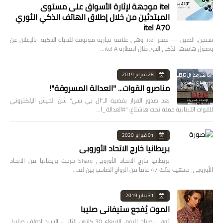
itel موجهة لإثارة الأسواق على مستوى
المبتدئين من خلال إطلاق الهاتف الذكي الثوري
itel A70
شنجن، الصين — تفخر itel، وهي علامة تجارية موثوقة للحياة الذكية، بالإعلان عن
وصول هاتفها الذكي الذي طال انتظاره itel A…
28 فبراير 2019
مناصرو القوات... "العدالة المسروقة"!
بعد صدور القرار بقضية الـ"ال بي سي" شنّ الجيش الإلكتروني
للقوات اللبنانية حملة تحت هاشتاغ: "#العدالة_ا…
01 فبراير 2020
بريطانيا خارج الاتحاد الأوروبي
بريطانيا خارج الاتحاد الأوروبي Share خرجت بريطانيا من الاتحاد
الأوروبي، منهية بذلك 47 عاما من الزواج الصاخب بين لند…
31 يناير 2019
الموت يُفجع ستيفاني صليبا
توفي صباح اليوم، الاربعاء 30 كانون الثاني، السيد ادولف صليبا،