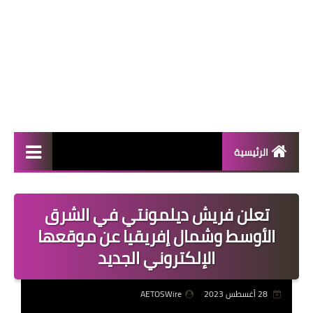
الرئيسية
المال والأعمال
تعلن فريش ديلمونتي في الشرق
منوعات
الأوسط وشمال إفريقيا عن موقعها
فعاليات
الإلكتروني الجديد
صحة
28 أغسطس 2023
AETOSWire
تكنولوجيا