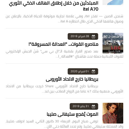
المبتدئين من خلال إطلاق الهاتف الذكي الثوري
itel A70
شنجن، الصين — تفخر itel، وهي علامة تجارية موثوقة للحياة الذكية، بالإعلان عن
وصول هاتفها الذكي الذي طال انتظاره itel A…
28 فبراير 2019
مناصرو القوات... "العدالة المسروقة"!
بعد صدور القرار بقضية الـ"ال بي سي" شنّ الجيش الإلكتروني
للقوات اللبنانية حملة تحت هاشتاغ: "#العدالة_ا…
01 فبراير 2020
بريطانيا خارج الاتحاد الأوروبي
بريطانيا خارج الاتحاد الأوروبي Share خرجت بريطانيا من الاتحاد
الأوروبي، منهية بذلك 47 عاما من الزواج الصاخب بين لند…
31 يناير 2019
الموت يُفجع ستيفاني صليبا
توفي صباح اليوم، الاربعاء 30 كانون الثاني، السيد ادولف صليبا،
والد الممثلة ستيفاني صليبا. ولم تحدد العائلة حتى الآن…