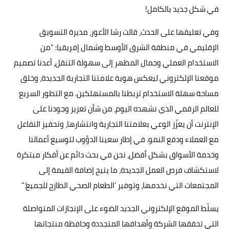
في شكل جديد بالكامل!
وفي تعليقها على الحدث، قالت رشا الأعور، مديرة التسويق
الإقليمي في منطقة الشرق الأوسط وشمال إفريقيا: "من
الاستخدام العملي وجمال المظهر إلى سهولة التنقل، أعدنا تصميم
موقعنا الإلكتروني ليعكس هوية علامتنا التجارية الجديدة، وخلق
مساحة سهلة الاستخدام تربطنا بالمستهلكين. مع التطور السريع
للعالم الرقمي الذي نشهده اليوم، من شأن تعزيز وجودنا على
الإنترنت أن يعزّز الوعي بعلامتنا التجارية وانتشارها، وتحفيز التفاعل
مع العملاء ودفع النمو. في إطار سعينا الدؤوب لتوسيع أعمالنا
وخدمة الأسواق بشكل أفضل، نحن في بحث دائم عن أفكار مبتكرة
لاستكشاف فرص العمل الجديدة، ما يتيح إضافة القيمة إلى
المجتمعات التي نخدمها، وتوفير ’الطعام الصحي الطازج للجميع‘."
يسلّط الموقع الإلكتروني الجديد الضوء على الإنجازات المتواصلة
التي تحققها الشركة وأهدافها المتجددة وحافظة منتجاتها