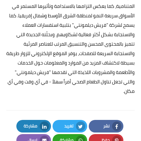
المتنامية، كما يعكس التزامها بالاستدامة وتأثيرها المستمر في
الأسواق سريعة النمو لمنطقة الشرق الأوسط وشمال إفريقيا. كما
يسمح لشركة "فريش ديلمونتي" بتلبية استفسارات العملاء
والاستجابة بشكل أكثر فعالية لشكاويهم. وبحلّته الجديدة التي
تتميز بالمحتوى المحسن والتنسيق المرتب للعناصر المرئية
والاستجابة السريعة للصفحات، يوفر الموقع الإلكتروني للزوار طريقة
بسيطة لاكتشاف المزيد من الموارد والمعلومات حول الخدمات
والأطعمة والمشروبات اللذيذة التي تقدمها "فريش ديلمونتي"
والتي تجعل تناول الطعام الصحي أمراً سهلاً - في أي وقت وفي أي
مكان.
نشر
تغريد
مشاركة
LinkedIn
Twitter
Facebook
حفظ
مشاركة
إرسال