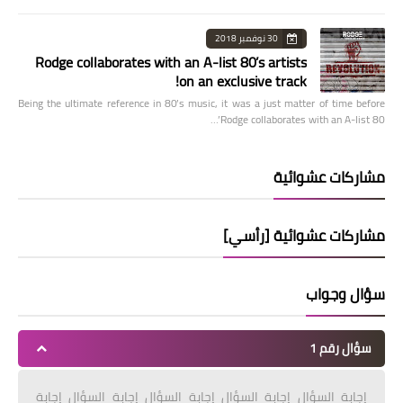
30 نوفمبر 2018
Rodge collaborates with an A-list 80’s artists
on an exclusive track!
Being the ultimate reference in 80’s music, it was a just matter of time before
Rodge collaborates with an A-list 80’…
مشاركات عشوائية
مشاركات عشوائية [رأسي]
سؤال وجواب
سؤال رقم 1
إجابة السؤال إجابة السؤال إجابة السؤال إجابة السؤال إجابة