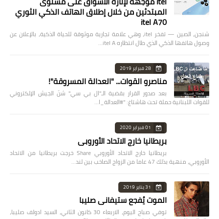
itel موجهة لإثارة الأسواق على مستوى
المبتدئين من خلال إطلاق الهاتف الذكي الثوري
itel A70
شنجن، الصين — تفخر itel، وهي علامة تجارية موثوقة للحياة الذكية، بالإعلان عن
وصول هاتفها الذكي الذي طال انتظاره itel A…
28 فبراير 2019
مناصرو القوات... "العدالة المسروقة"!
بعد صدور القرار بقضية الـ"ال بي سي" شنّ الجيش الإلكتروني
للقوات اللبنانية حملة تحت هاشتاغ: "#العدالة_ا…
01 فبراير 2020
بريطانيا خارج الاتحاد الأوروبي
بريطانيا خارج الاتحاد الأوروبي Share خرجت بريطانيا من الاتحاد
الأوروبي، منهية بذلك 47 عاما من الزواج الصاخب بين لند…
31 يناير 2019
الموت يُفجع ستيفاني صليبا
توفي صباح اليوم، الاربعاء 30 كانون الثاني، السيد ادولف صليبا،