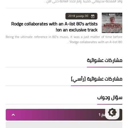
والد الممثلة ستيفاني صليبا. ولم تحدد العائلة حتى الآن…
30 نوفمبر 2018
Rodge collaborates with an A-list 80’s artists
on an exclusive track!
Being the ultimate reference in 80’s music, it was a just matter of time before
Rodge collaborates with an A-list 80’…
مشاركات عشوائية
مشاركات عشوائية [رأسي]
سؤال وجواب
سؤال رقم 1