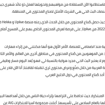
 فاستطاعوا الآن الاستفادة من مواهبهم وتحويلها لعمل ذو عائد شهري جيد
 منصات البث الحي هي الشريك الأمثل لصناع المحتوى في المنطقة.
وتقدم Uplive ما هو أكبر من بث وعرض المحتوى 
أسبوع نيويورك للأزياء والمسابقة العالمية للغناء على المسرح 2022 من Uplive، على فرصة لعرض المحتوى الخاص بهم على المسرح أمام
نتهى الأهمية منذ انضمامي للمنصة. الأمر الأول هو أنها مكنتني من إثراء مهارات
ن الموهوبين من صُناع المحتوى في مناطق أخرى من العالم. والأمر الثا
 لا يعتبر البث الحي مجرد هواية بالنسبة لي، فهو يُعد اليوم مسار وظيفي
لعربية من خلال صنُع وعرض محتوى ثري تتقبله ثقافتنا، أنا الآن قادر على
حد صُناع المحتوى في دول الخليج العربي.
 التكنولوجيات المبتكرة، حيث تحافظ على التزامها بإثراء حياة الناس من خلال أهدافها البي
والاجتماعية والأهداف التي تتعلق بالحوكمة. وكجزء من احتفالها بالعام السادس على تأسيسها، أعلنت مجموعة آسيا للابتكارات AIG عن