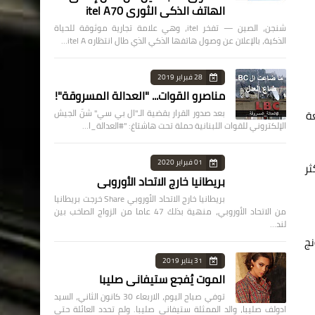
الهاتف الذكي الثوري itel A70
شنجن، الصين — تفخر itel، وهي علامة تجارية موثوقة للحياة
الذكية، بالإعلان عن وصول هاتفها الذكي الذي طال انتظاره itel A…
28 فبراير 2019
مناصرو القوات... "العدالة المسروقة"!
بعد صدور القرار بقضية الـ"ال بي سي" شنّ الجيش
بعة
الإلكتروني للقوات اللبنانية حملة تحت هاشتاغ: "#العدالة_ا…
01 فبراير 2020
 لتصبح من أكثر
بريطانيا خارج الاتحاد الأوروبي
بريطانيا خارج الاتحاد الأوروبي Share خرجت بريطانيا
من الاتحاد الأوروبي، منهية بذلك 47 عاما من الزواج الصاخب بين
لند…
ي هونج
31 يناير 2019
الموت يُفجع ستيفاني صليبا
توفي صباح اليوم، الاربعاء 30 كانون الثاني، السيد
ادولف صليبا، والد الممثلة ستيفاني صليبا. ولم تحدد العائلة حتى