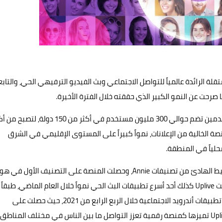
تحدة، دبي — احتفلت Uplive، المنصة المستقلة الرائدة عالمياً للتواصل الاجتماعي وبث الفيديو الترفيهي الحي، والتا
ونجحت Uplive، منذ تأسيسها في 2016 في جمع قاعدة مستخدمين تضم حوالي 300 مليون مستخدم في أكثر من 150 دولة،
ة الخالية من الإعلانات، نمواً كبيراً على المستوى الإقليمي في الشرق
لياً في المنطقة.
وصنفت Uplive ضمن أفضل التطبيقات في منطقة آسيا والمحيط الهادئ من تصنيفات Annie، وحصلت المنصة على التصنيف الأول ف
كونج وتايوان، والتصنيف الرابع في سنغافورة والفيليبين، وكانت Uplive كذلك أحد أسرع تطبيقات البث الحي نمواً خلال العام الماضي، طبقاً
لمؤسسة Sensor Tower، وحصلت على المركز الثالث ما بين كل تطبيقات أندرويد الاجتماعية خلال الربع الرابع من 2021، حيث حصلت على
تصنيف أعلى من الفيس بوك. وسلط النمو المستمر لمنصة Uplive تميزها كمنصة رقمية تعزز التواصل ما بين الناس في مختلف المناطق