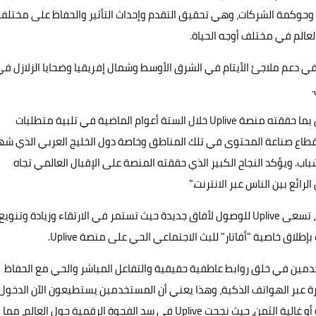
ة وحوكمة الشركات، وهي تحقيق التقدم وإحداث التأثير والحفاظ على مختلف
عالم في مختلف أوجه الحياة.
 الاستفادة من منصتها في دعم ملاجئ الأيتام في الشرق الأوسط وشمال إفريقيا وضحايا الزلازل ف
وقال آندي تيان، الرئيس التنفيذي لمجموعة AIG، "نحن فخورون بما حققته منصة Uplive خلال الستة أعوام الماضية في تلبية متطلبات
 قطاع صناعة المحتوى في تلك المناطق وخاصة دول الخليج العربي الذي شه
باب. ويؤكد النجاح الكبير الذي حققته المنصة على الإقبال العالمي تجاه
ائع بين الناس عبر الانترنت."
ومع التزايد المستمر في عدد المستخدمين خلال العام الماضي، تسعى Uplive للوصول لأفاق جديدة حيث تستمر في الارتقاء وزيادة وتنويع
اق خاصية "أفاتار" للبث الاجتماعي الحي على منصة Uplive.
دمين في خلق روابط عاطفية حقيقية والتفاعل المباشر والحي مع الحفاظ
 عبر الهواتف الذكية، وهذا يعني أن المستخدمين يستطيعون الآن الدخول
على الميتافرس بدون الحاجة لتوافر معدات أو أجهزة متخصصة أو غالية الثمن، حيث نجحت Uplive في سد الفجوة الرقمية حول العالم، مما