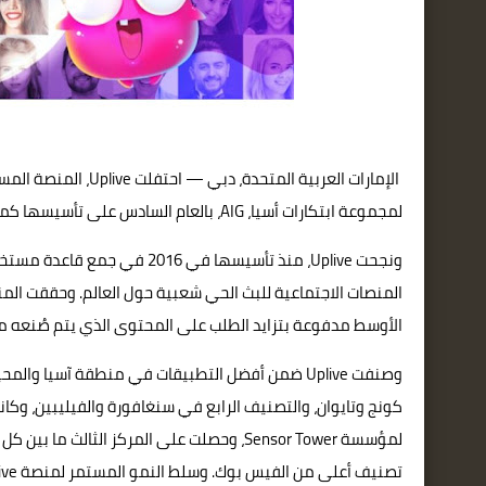
الإمارات العربية الم
لمجموعة ابتكارات أسيا، AIG، بالعام السادس على تأسيسها كما صرحت عن النمو الكبير الذي حققته خلال الفترة الأخيرة.
المنصات الاجتماعية للبث الحي شعبية حول العالم. وحققت المنص
الأوسط مدفوعة بتزايد الطلب على المحتوى الذي يتم صُنعه مح