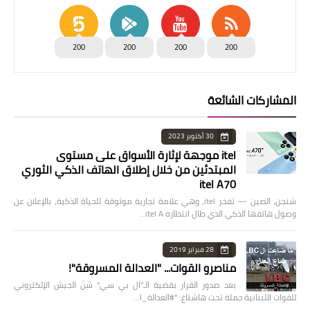
200
200
200
200
المشاركات الشائعة
30 أكتوبر 2023
itel موجهة لإثارة الأسواق على مستوى
المبتدئين من خلال إطلاق الهاتف الذكي الثوري
itel A70
شنجن، الصين — تفخر itel، وهي علامة تجارية موثوقة للحياة الذكية، بالإعلان عن
وصول هاتفها الذكي الذي طال انتظاره itel A…
28 فبراير 2019
مناصرو القوات... "العدالة المسروقة"!
بعد صدور القرار بقضية الـ"ال بي سي" شنّ الجيش الإلكتروني
للقوات اللبنانية حملة تحت هاشتاغ: "#العدالة_ا…