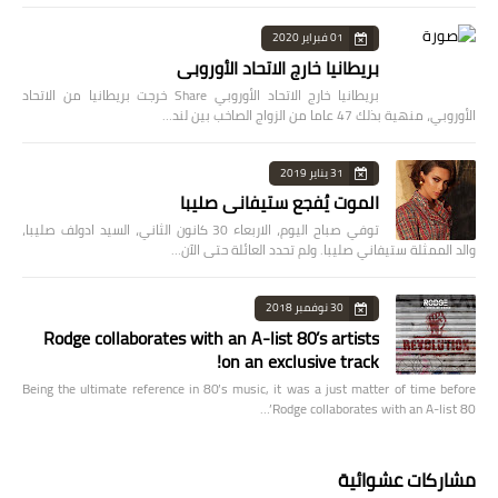
01 فبراير 2020
بريطانيا خارج الاتحاد الأوروبي
بريطانيا خارج الاتحاد الأوروبي Share خرجت بريطانيا من الاتحاد
الأوروبي، منهية بذلك 47 عاما من الزواج الصاخب بين لند…
31 يناير 2019
الموت يُفجع ستيفاني صليبا
توفي صباح اليوم، الاربعاء 30 كانون الثاني، السيد ادولف صليبا،
والد الممثلة ستيفاني صليبا. ولم تحدد العائلة حتى الآن…
30 نوفمبر 2018
Rodge collaborates with an A-list 80’s artists
on an exclusive track!
Being the ultimate reference in 80’s music, it was a just matter of time before
Rodge collaborates with an A-list 80’…
مشاركات عشوائية