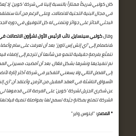
كان كولبي شريكاً ممتازاً بالنسبة إلينا في شركة ’كوين‘. إذ يُعد
في مجال البنية التحتية للاتصالات. وعلى الرغم من أننا سنفتقد فض
البحثي الحائز على جوائز ونتمنى له كل التوفيق في دوره الجدي
وقال
كولبي سينسايل، نائب الرئيس الأول لشؤون الاتصالات في
للانضمام إلى ’آي إتش إس تاورز‘ بعد أن تعرفت على سام وأعضاء ف
تتمتّع بفرصةٍ حقيقية للنمو من شأنها أن تترجم إلى إضفاء ق
تم تنفيذيها ونشرها بشكل فعّال. بعد أن أمضيت مسيرتي المهني
إلى الفصل التالي ولا يسعني التفكير في شركة أكثر إثارة لأنضمّ 
الأسواق الناشئة في العقد المقبل من الزّمن، وأعتقد أن ’آي إت
عن شكري الجزيل لشركة ’كوين‘ على الفرصة التي قدموها لي وعلى 
الشركة تتمتع بمكانةٍ جيّدة تسمح لها بمواصلة تنمية قيادتها
*
المصدر:
"ايتوس واير"