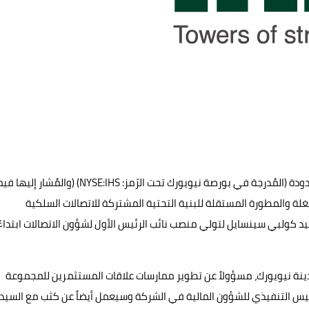
لندن ونيويورك: أعلنت اليوم شركة "آي إتش إس" القابضة المحدودة (المُدرجة في بورصة نيويورك تحت الرّمز: NYSE:IHS) (والمُشار إ
لة والمطورة المستقلة للبنية التحتية المشتركة للاتصالات السلكية
سيد كولبي سينسايل لتولي منصب نائب الرئيس الأول لشؤون الاتصالات ابتداءً
ينة نيويورك، مسؤولاً عن تطوير ممارسات علاقات المستثمرين للمجموعة
لرئيس التنفيذي للشؤون المالية في الشركة وسيعمل أيضاً عن كثب مع السيد