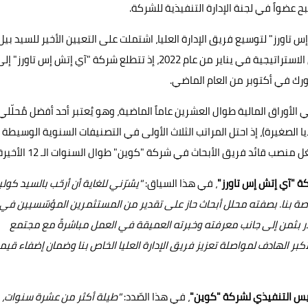
عضواً في لجنة الإدارة التنفيذية للشركة.
تاورز" لتوسيع فريق الإدارة العليا، اشتملت على التعيين الأخير للسيد بيل
بيتس في منصب نائب الرئيس الأول والرئيس التنفيذي لشؤون الاستراتيجية في يناير من عام 2022، إذ تتطلع شركة "آي إتش إس تاورز" 
رك في أكتوبر من العام الماضي.
أوراق المالية طوال العشرين عاماً الماضية، وهو يُعتبر أحد أفضل مُحلّلي
لخلايا الصغيرة)، إذ احتل المراتب الثلاث الأولى في التصنيفات السنوية الوسيطة
 قائد فريق الأبحاث في شركة "كوين" طوال السنوات الـ 12 الأخيرة.
ة "آي إتش إس تاورز"
، في هذا السياق:
"يسُرّني للغاية أن أرحّب بالسيد كول
الخاصة بنا. بصفته محلل أبحاث حاز على تقدير من المستثمرين المؤسّسيين في
تقدر بثمن إلى جانب معرفته وخبرته العميقة في العمل مباشرةً مع مجتمع
بر الهادف لمواصلة تعزيز فريق الإدارة العليا الخاص بنا وضمان إضفاء قيم
يس التنفيذي لشركة "كوين"
، في هذا الصّدد:
"طيلة أكثر من عشرة سنوات،