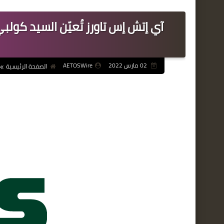
آي إتش إس تاورز تُعيّن السيد كول
02 مارس 2022
AETOSWire
الصفحة الرئيسية