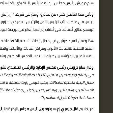
سام درويش، رئيس مجلس الإدارة والرئيس التنفيذي. كما سيُصبح 
ويأتي هذا التعيين كجزء من مبادرةٍ أوسع في شركة "آي إتش إس 
توسيع نطاق أعمالها في أعقاب إدراجها العام في بورصة نيويو
هذا وعمل السيد كولبي في مجال أبحاث الأسهم المُتعاملة في ال
البنية التحتية للاتصالات (الأبراج، ومراكز البيانات، والألياف، وا
للمستثمرين المؤسّسيين طيلة السنوات الخمس الماضية، وشغل منصب
وقال
سام درويش، رئيس مجلس الإدارة والرئيس التنفيذي لشرك
في إضافةٍ جديدة لخبيرٍ متمرّسٍ آخر للجنة الإدارة التنفيذية 
مجال البنية التحتية للاتصالات، يجلب كولبي رؤية معمّقة لا 
المستثمرين والمحللين. ويعكس تعيين كولبي جدول أعمالنا الأك
مستدامة طويلة الأجل لمساهمينا".
من جانبه،
قال جيفري إم. سولومون، رئيس مجلس الإدارة والرئ