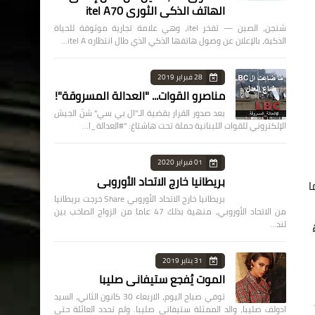
الهاتف الذكي الثوري itel A70
شنجن، الصين — تفخر itel، وهي علامة تجارية موثوقة للحياة
الذكية، بالإعلان عن وصول هاتفها الذكي الذي طال انتظاره itel A…
28 فبراير 2019
مناصرو القوات... "العدالة المسروقة"!
بعد صدور القرار بقضية الـ"ال بي سي" شنّ الجيش
الإلكتروني للقوات اللبنانية حملة تحت هاشتاغ: "#العدالة_ا…
01 فبراير 2020
بريطانيا خارج الاتحاد الأوروبي
ليها فيما
بريطانيا خارج الاتحاد الأوروبي Share خرجت بريطانيا
من الاتحاد الأوروبي، منهية بذلك 47 عاما من الزواج الصاخب بين
لند…
31 يناير 2019
الموت يُفجع ستيفاني صليبا
توفي صباح اليوم، الاربعاء 30 كانون الثاني، السيد
ادولف صليبا، والد الممثلة ستيفاني صليبا. ولم تحدد العائلة حتى