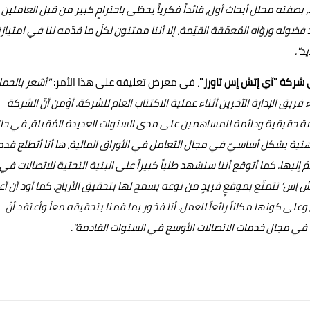
ّ، بصفته محلل أبحاث أول، قائداً فكرياً يحظى باحترامٍ كبير من قبل العاملين
وله ورؤاه المُعمّقة القيّمة، إلا أننا ممتنون لكلّ ما قدّمه لنا في امتيازن
د".
 شركة "آي إتش إس تاورز"
، في معرض تعليقه على هذا الأمر:
"أشعر بالحم
ريق الإدارة الآخرين أثناء عملية الاكتتاب العام للشركة. أؤمن أنّ الشركة
يمة حقيقية ودائمة للمساهمين على مدى السنوات العديدة المُقبلة، في حا
ة بشكل أساسيّ في مجال التعامل في الأوراق المالية، ها أنا أتطلع قدما
إليها. كما أتوقع أننا سنشهد طلباً كبيراً على البنية التحتية للاتصالات في
ش إس‘ تتمتّع بموقعٍ فريدٍ من نوعه يسمح لها بتحقيق الأرباح. كما أود أن أ
كونها مكاناً رائعاً للعمل. أنا فخور بما قمنا بتحقيقه معاً وأعتقد أنّ
 في مجال خدمات الاتصالات الأوسع في السنوات القادمة".