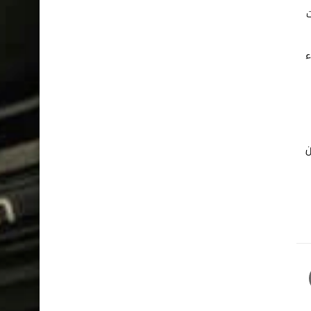
ت
ء
كثر من