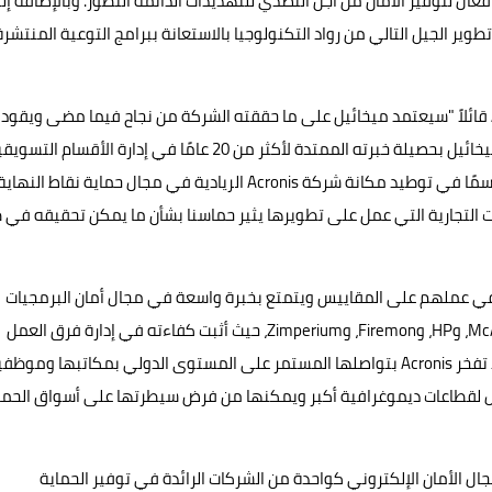
عال لتوفير الأمان من أجل التصدي للتهديدات الدائمة التطور. وبالإضافة إل
لاهان في تعزيز مثابرة شركة Acronis من أجل تطوير الجيل التالي من رواد التكنولوجيا بالاستعانة ببرامج التوعية المنتشر
وصرح السيد/ باتريك بولفرملر، المدير التنفيذي لشركة Acronis قائلاً "سيعتمد ميخائيل على ما حققته الشركة من نجاح فيما مضى ويقود
فريق التسويق نحو تحقيق إنجازات أكبر". وأضاف "سيساعدنا ميخائيل بحصيلة خبرته الممتدة لأكثر من 20 عامًا في إدارة الأقسام ال
لدى بعض من أشهر الشركات في المجال، وسيلعب ذلك دورًا حاسمًا في توطيد مكانة شركة Acronis الريادية في مجال حماية نقاط النها
ات التجارية التي عمل على تطويرها يثير حماسنا بشأن ما يمكن تحقيقه في 
في عملهم على المقاييس ويتمتع بخبرة واسعة في مجال أمان البرمجيات
المقدم كخدمة (SaaS)، وقد عمل في وظائف قيادية لدى McAfee، وHP، وFiremon، وZimperium، حيث أثبت كفاءته في إدارة فرق العمل
العالمية وقيادتها. وتلك خبرة أساسية يتطلبها هذا المنصب، إذ تفخر Acronis بتواصلها المستمر على المستوى الدولي بمكاتبها وم
ول لقطاعات ديموغرافية أكبر ويمكنها من فرض سيطرتها على أسواق الحما
خائيل في زيادة انتشار اسم شركة Acronis في مجال الأمان الإلكتروني كواحدة من الشركات الرائدة في توفير الحماية