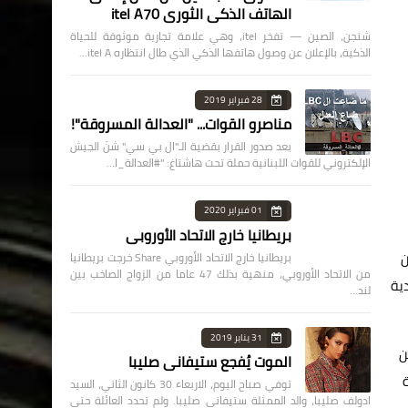
الهاتف الذكي الثوري itel A70
شنجن، الصين — تفخر itel، وهي علامة تجارية موثوقة للحياة
الذكية، بالإعلان عن وصول هاتفها الذكي الذي طال انتظاره itel A…
28 فبراير 2019
مناصرو القوات... "العدالة المسروقة"!
بعد صدور القرار بقضية الـ"ال بي سي" شنّ الجيش
الإلكتروني للقوات اللبنانية حملة تحت هاشتاغ: "#العدالة_ا…
01 فبراير 2020
بريطانيا خارج الاتحاد الأوروبي
ن
بريطانيا خارج الاتحاد الأوروبي Share خرجت بريطانيا
من الاتحاد الأوروبي، منهية بذلك 47 عاما من الزواج الصاخب بين
ية
لند…
31 يناير 2019
A بينما يزيد من
الموت يُفجع ستيفاني صليبا
ة
توفي صباح اليوم، الاربعاء 30 كانون الثاني، السيد
ادولف صليبا، والد الممثلة ستيفاني صليبا. ولم تحدد العائلة حتى