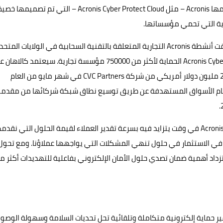
الإلكترونية عن طريق التركيز على قيمة حلول الأمان التي تقدمها Acronis – مثل Acronis Cyber Protect Cloud – التي تم تصميم
ية التي تحمي مؤسساتها.
شهد عام 2021 النجاح الأكبر في تاريخ شركة Acronis، فقد حققت أنشطة Acronis التجارية المتعلقة بالتقنية السحابية في الولايات المت
نموًا بنسبة 77% مقارنةً بالعام السابق ووفرت منصة Acronis Cyber Protect الحماية لأكثر من 750000 مؤسسة تجارية. سيعتمد ك
النجاح الذي تحقق في عام 2021، بما يشمل استثمار بقيمة 250 مليون دولار أمريكي من شركة CVC Partners في شهر مايو من العام
قديم المزيد من الدعم لمبادرات شركة Acronis لاقتحام الأسواق المستهدفة عن طريق توسيع نطاق شبكة شركائها من مقد
وصرح كالاهان قائلاً "إنني متحمس للغاية للانضمام إلى شركة Acronis في وقت يتزايد فيه بسرعة تقدير العملاء لقيمة الحلول التي نقد
ر في الاستثمار في حلول تنهي المشكلات التي يواجهها عملاؤنا. ومع تحول
زداد أهمية ضمان تصدي حلول الأمان الإلكتروني بفاعلية للتهديدات أكثر م
لإلكتروني لتوفير حماية إلكترونية متكاملة وتلقائية تحل تحديات السلامة وسهولة الوصو