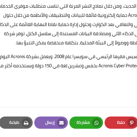
ن ) SAPAS ( في العالم الرقمي الحديث. ومن خلال نماذج النشر المرنة التي تناسب متطلبات موفري الخدما
والمتخصصين في مجال تكنولوجيا المعلومات، توفر شركة Acronis حماية إلكترونية فائقة للبيانات والتطبيقات والأنظمة من خلال حلول
والتعافي بعد الكوارث وحلول إدارة حماية نقاط النهاية القائمة على الذكا
الذكاء الآلي ومصادقة البيانات المستندة إلى سلاسل الكتل، توفر شركة
وقد تم تأسيس شركة Acronis عام 2003 في سنغافورة قبل تأسيس مقرها الرئيسي في سويسرا عام 2008. ويعمل بشركة Acronis اليوم
أكثر من 1700 موظف في 34 موقعًا في 19 دولة. يتوفر حل Acronis Cyber Protect بخمس وعشرين لغة في 150 دولة ويستخدمه أ
حفظ
مشاركة
إرسال
طباعة
Print
Email
Whatsapp
Pinterest