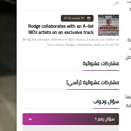
ى
الآن…
ة
30 نوفمبر 2018
Rodge collaborates with an A-list
80’s artists on an exclusive track!
تسويقية
Being the ultimate reference in 80’s music, it was a just matter of
time before Rodge collaborates with an A-list 80’…
ية.
ظل
مشاركات عشوائية
مشاركات عشوائية [رأسي]
وظفيها
سؤال وجواب
ية
سؤال رقم 1