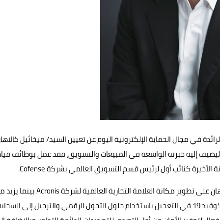
 Acronis العالمية الرائدة في مجال الحماية الإلكترونية اليوم عن تعيين السيد/ ميخائيل كالاها
مل ليضيف إليه خبرته الواسعة في المبيعات والتسويق، فقد عمل بوظائف قياد
وبصفته رئيسًا للإدارة التسويقية بشركة Acronis، سيعمل كالاهان على تطوير مكانة العلامة التجارية العالمية لشركة cronis
دراية العملاء بمنصة Cyber Protect Cloud. ونظرًا لتأثير انتشار كوفيد 19 في التعجيل باستخدام حلول التحول الرقمي والترحيل إلى السحاب