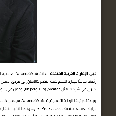
دبي، الإمارات العربية المتحدة
- أعلنت شركة
رئيسًا جديدًا للإدارة التسويقية. ينضم كالاهان إلى فريق الع
كبرى في شركات مثل McAfee، وHP، وJuniper، وعمل في الآونة الأخيرة كنائب أول لرئيس قسم التسويق العالمي بشركة Cofense.